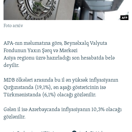
İNFOQRAFIKA
AZƏRBAYCAN ƏDƏBIYYATI KITABXANASI
MISSIYAMIZ
BIZI IZLƏ
KARIKATURA
İSLAM VƏ DEMOKRATIYA
PEŞƏ ETIKASI VƏ JURNALISTIKA STANDARTLARIMIZ
Foto arxiv
İZ - MƏDƏNIYYƏT PROQRAMI
MATERIALLARIMIZDAN ISTIFADƏ
AZADLIQRADIOSU MOBIL TELEFONUNUZDA
RFE/RL-in bütün saytları
APA-nın məlumatına görə, Beynəlxalq Valyuta
BIZIMLƏ ƏLAQƏ
Fondunun Yaxın Şərq və Mərkəzi
Asiya regionu üzrə hazırladığı son hesabatda belə
XƏBƏR BÜLLETENLƏRIMIZ
deyilir.
MDB ölkələri arasında bu il ən yüksək inflyasiyanın
Qırğızıstanda (19,1%), ən aşağı göstəricinin isə
Türkmənistanda (6,1%) olacağı gözlənilir.
Gələn il isə Azərbaycanda inflyasiyanın 10,3% olacağı
gözlənilir.