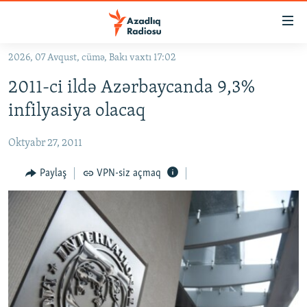
Keçid
linkləri
Əsas
2026, 07 Avqust, cümə, Bakı vaxtı 17:02
məzmuna
GÜNDƏM
2011-ci ildə Azərbaycanda 9,3%
qayıt
#İZAHLA
Əsas
infilyasiya olacaq
KORRUPSIOMETR
naviqasiyaya
qayıt
Oktyabr 27, 2011
#ƏSLINDƏ
Axtarışa
FƏRQƏ BAX
Paylaş
VPN-siz açmaq
keç
QANUNI DOĞRU
ARAŞDIRMA
MULTIMEDIA
RADIO ARXIV
VIDEO
HAQQIMIZDA
FOTOQALEREYA
OXU ZALI