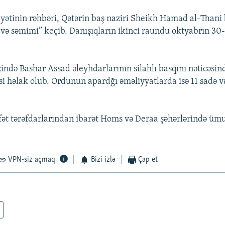
tinin rəhbəri, Qətərin baş naziri Sheikh Hamad al-Thani 
i və səmimi” keçib. Danışıqların ikinci raundu oktyabrın 30
zində Bashar Assad əleyhdarlarının silahlı basqını nəticəsin
si həlak olub. Ordunun apardğı əməliyyatlarda isə 11 sadə 
ət tərəfdarlarından ibarət Homs və Deraa şəhərlərində ümu
VPN-siz açmaq
Bizi izlə
Çap et