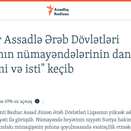
 Assadlə Ərəb Dövlətləri
nın nümayəndələrinin dan
i və isti" keçib
VPN-siz açmaq
nti Bashar Assad dünən Ərəb Dövlətləri Liqasının yüksək səl
ti ilə görüşüb. Nümayəndə heyətinin niyyəti Suriya hakimi
ındakı münaqişənin yoluna qoyulmasında vasitəçilik etmək