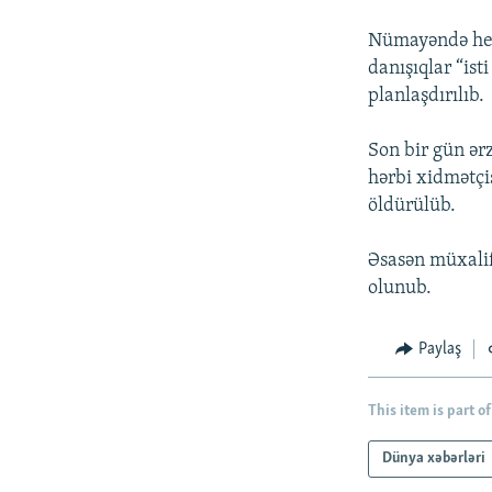
İNFOQRAFIKA
AZƏRBAYCAN ƏDƏBIYYATI KITABXANASI
MISSIYAMIZ
Nümayəndə heyə
KARIKATURA
İSLAM VƏ DEMOKRATIYA
PEŞƏ ETIKASI VƏ JURNALISTIKA
STANDARTLARIMIZ
danışıqlar “ist
İZ - MƏDƏNIYYƏT PROQRAMI
planlaşdırılıb.
MATERIALLARIMIZDAN ISTIFADƏ
AZADLIQRADIOSU MOBIL TELEFONUNUZDA
Son bir gün ər
hərbi xidmətçi
BIZIMLƏ ƏLAQƏ
öldürülüb.
XƏBƏR BÜLLETENLƏRIMIZ
Əsasən müxalif
olunub.
Paylaş
This item is part of
Dünya xəbərləri