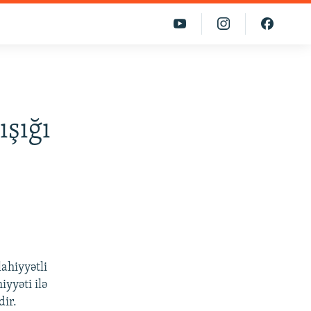
ışığı
ahiyyətli
yyəti ilə
dir.