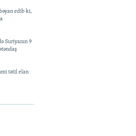
bəyan edib ki,
-a
də Suriyanın 9
vətəndaş
mi tətil elan