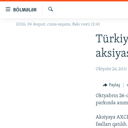
Keçid
BÖLMƏLƏR
linkləri
Axtar
Əsas
2026, 06 Avqust, cümə axşamı, Bakı vaxtı 12:41
GÜNDƏM
məzmuna
#İZAHLA
Türkiy
qayıt
Əsas
KORRUPSIOMETR
aksiyas
naviqasiyaya
#ƏSLINDƏ
qayıt
Axtarışa
FƏRQƏ BAX
Oktyabr 26, 2011
keç
QANUNI DOĞRU
Paylaş
ARAŞDIRMA
Oktyabrın 26-d
MULTIMEDIA
parkında anım 
RADIO ARXIV
VIDEO
Aksiyaya AXCP,
HAQQIMIZDA
FOTOQALEREYA
OXU ZALI
fəalları qatıl