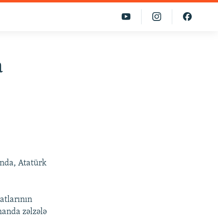
a
ında, Atatürk
atlarının
manda zəlzələ