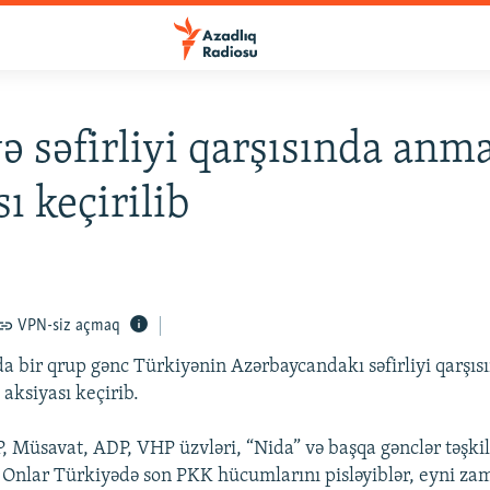
ə səfirliyi qarşısında anm
ı keçirilib
VPN-siz açmaq
a bir qrup gənc Türkiyənin Azərbaycandakı səfirliyi qarşıs
aksiyası keçirib.
 Müsavat, ADP, VHP üzvləri, “Nida” və başqa gənclər təşkil
ıb. Onlar Türkiyədə son PKK hücumlarını pisləyiblər, eyni za