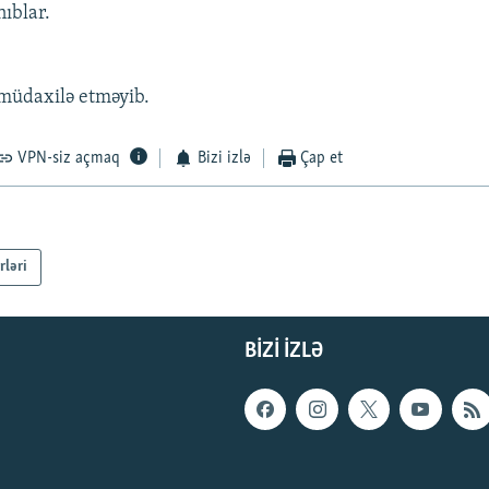
nıblar.
 müdaxilə etməyib.
VPN-siz açmaq
Bizi izlə
Çap et
rləri
BIZI IZLƏ