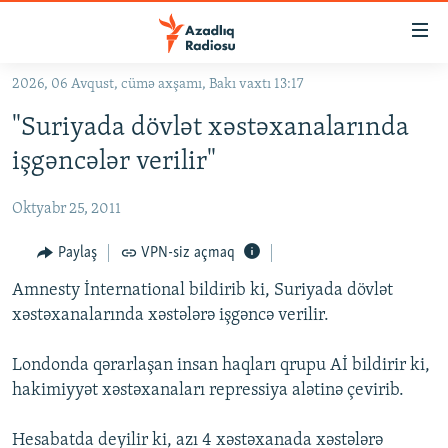
Keçid
linkləri
Əsas
2026, 06 Avqust, cümə axşamı, Bakı vaxtı 13:17
məzmuna
GÜNDƏM
"Suriyada dövlət xəstəxanalarında
qayıt
#İZAHLA
Əsas
işgəncələr verilir"
KORRUPSIOMETR
naviqasiyaya
qayıt
Oktyabr 25, 2011
#ƏSLINDƏ
Axtarışa
FƏRQƏ BAX
Paylaş
VPN-siz açmaq
keç
QANUNI DOĞRU
Amnesty İnternational bildirib ki, Suriyada dövlət
xəstəxanalarında xəstələrə işgəncə verilir.
ARAŞDIRMA
MULTIMEDIA
Londonda qərarlaşan insan haqları qrupu Aİ bildirir ki,
hakimiyyət xəstəxanaları repressiya alətinə çevirib.
RADIO ARXIV
VIDEO
HAQQIMIZDA
FOTOQALEREYA
OXU ZALI
Hesabatda deyilir ki, azı 4 xəstəxanada xəstələrə