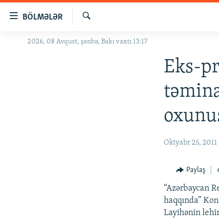
Keçid
BÖLMƏLƏR
linkləri
Axtar
Əsas
2026, 08 Avqust, şənbə, Bakı vaxtı 13:17
GÜNDƏM
məzmuna
#İZAHLA
Eks-pr
qayıt
Əsas
KORRUPSIOMETR
təmina
naviqasiyaya
#ƏSLINDƏ
qayıt
oxunu
Axtarışa
FƏRQƏ BAX
keç
QANUNI DOĞRU
Oktyabr 25, 2011
ARAŞDIRMA
MULTIMEDIA
Paylaş
RADIO ARXIV
VIDEO
“Azərbaycan Re
haqqında” Kons
HAQQIMIZDA
FOTOQALEREYA
OXU ZALI
Layihənin lehin