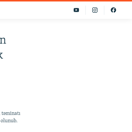
in
k
 təminatı
 olunub.