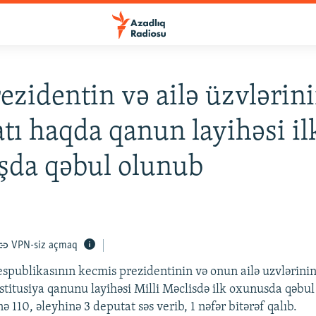
ezidentin və ailə üzvlərin
tı haqda qanun layihəsi il
şda qəbul olunub
VPN-siz açmaq
spublikasının kecmis prezidentinin və onun ailə uzvlərinin
titusiya qanunu layihəsi Milli Məclisdə ilk oxunusda qəbul
ə 110, əleyhinə 3 deputat səs verib, 1 nəfər bitərəf qalıb.