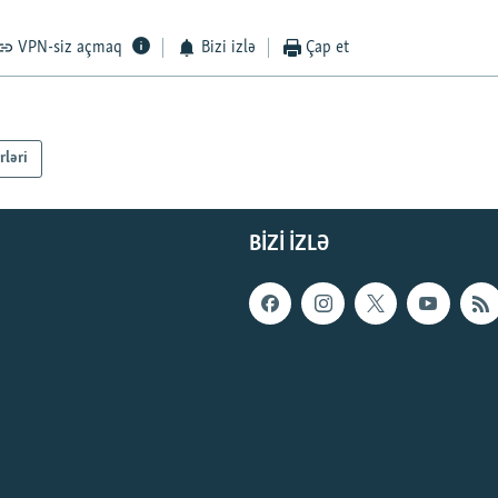
VPN-siz açmaq
Bizi izlə
Çap et
rləri
BIZI IZLƏ