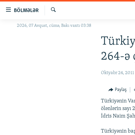
Keçid
BÖLMƏLƏR
linkləri
Axtar
Əsas
2026, 07 Avqust, cümə, Bakı vaxtı 03:38
GÜNDƏM
məzmuna
#İZAHLA
Türkiy
qayıt
Əsas
KORRUPSIOMETR
264-ə 
naviqasiyaya
#ƏSLINDƏ
qayıt
Axtarışa
FƏRQƏ BAX
Oktyabr 24, 2011
keç
QANUNI DOĞRU
Paylaş
ARAŞDIRMA
Türkiyənin Van
MULTIMEDIA
ölənlərin sayı 
RADIO ARXIV
VIDEO
İdris Naim Şah
HAQQIMIZDA
FOTOQALEREYA
OXU ZALI
Türkiyənin baş