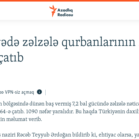
ədə zəlzələ qurbanlarının 
çatıb
VPN-siz açmaq
 bölgəsində dünən baş vermiş 7,2 bal gücündə zəlzələ nətic
264-ə çatıb. 1090 nəfər yaralıdır. Bu haqda Türkiyənin daxili 
in məlumat verib.
 naziri Rəcəb Teyyub Ərdoğan bildirib ki, ehtiyac olarsa, 