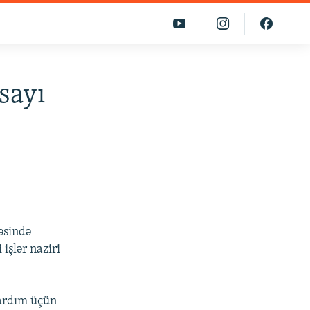
sayı
əsində
işlər naziri
yardım üçün