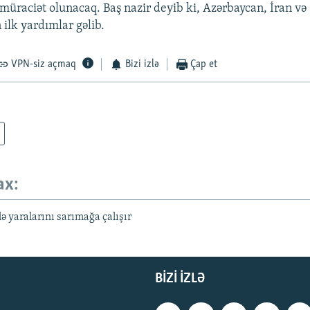
 müraciət olunacaq. Baş nazir deyib ki, Azərbaycan, İran və
 ilk yardımlar gəlib.
VPN-siz açmaq
Bizi izlə
Çap et
ax:
ə yaralarını sarımağa çalışır
BIZI IZLƏ