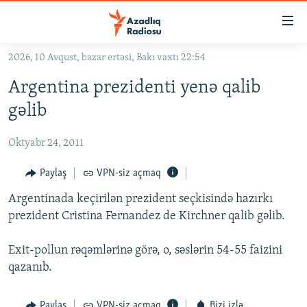
Keçid
linkləri
Əsas
2026, 10 Avqust, bazar ertəsi, Bakı vaxtı 22:54
məzmuna
GÜNDƏM
Argentina prezidenti yenə qalib
qayıt
#İZAHLA
Əsas
gəlib
KORRUPSIOMETR
naviqasiyaya
qayıt
Oktyabr 24, 2011
#ƏSLINDƏ
Axtarışa
FƏRQƏ BAX
Paylaş
VPN-siz açmaq
keç
QANUNI DOĞRU
Argentinada keçirilən prezident seçkisində hazırkı
prezident Cristina Fernandez de Kirchner qalib gəlib.
ARAŞDIRMA
MULTIMEDIA
Exit-pollun rəqəmlərinə görə, o, səslərin 54-55 faizini
qazanıb.
RADIO ARXIV
VIDEO
HAQQIMIZDA
FOTOQALEREYA
OXU ZALI
Paylaş
VPN-siz açmaq
Bizi izlə