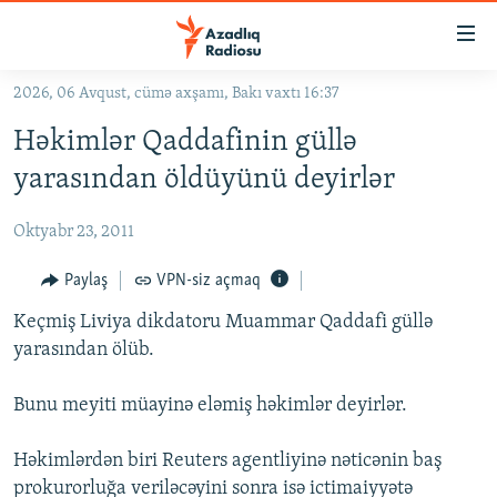
Keçid
linkləri
Əsas
2026, 06 Avqust, cümə axşamı, Bakı vaxtı 16:37
məzmuna
GÜNDƏM
Həkimlər Qaddafinin güllə
qayıt
#İZAHLA
Əsas
yarasından öldüyünü deyirlər
KORRUPSIOMETR
naviqasiyaya
qayıt
Oktyabr 23, 2011
#ƏSLINDƏ
Axtarışa
FƏRQƏ BAX
Paylaş
VPN-siz açmaq
keç
QANUNI DOĞRU
Keçmiş Liviya dikdatoru Muammar Qaddafi güllə
yarasından ölüb.
ARAŞDIRMA
MULTIMEDIA
Bunu meyiti müayinə eləmiş həkimlər deyirlər.
RADIO ARXIV
VIDEO
Həkimlərdən biri Reuters agentliyinə nəticənin baş
HAQQIMIZDA
FOTOQALEREYA
OXU ZALI
prokurorluğa veriləcəyini sonra isə ictimaiyyətə