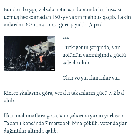
Bundan başqa, zəlzələ nəticəsində Vanda bir hissəsi
uçmuş həbsxanadan 150-yə yaxın məhbus qaçıb. Lakin
onlardan 50-si az sonra geri qayıdıb. /apa/
***
Türkiyənin şərqində, Van
gölünün yaxınlığında güclü
zəlzələ olub.
Ölən və yaralananlar var.
Rixter şkalasına görə, yeraltı təkanların gücü 7, 2 bal
olub.
İlkin məlumatlara görə, Van şəhərinə yaxın yerləşən
Tabanlı kəndində 7 mərtəbəli bina çöküb, vətəndaşlar
dağıntılar altında qalıb.