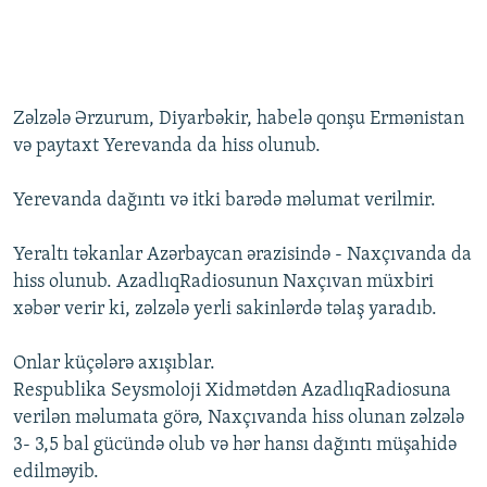
Zəlzələ Ərzurum, Diyarbəkir, habelə qonşu Ermənistan
və paytaxt Yerevanda da hiss olunub.
Yerevanda dağıntı və itki barədə məlumat verilmir.
Yeraltı təkanlar Azərbaycan ərazisində - Naxçıvanda da
hiss olunub. AzadlıqRadiosunun Naxçıvan müxbiri
xəbər verir ki, zəlzələ yerli sakinlərdə təlaş yaradıb.
Onlar küçələrə axışıblar.
Respublika Seysmoloji Xidmətdən AzadlıqRadiosuna
verilən məlumata görə, Naxçıvanda hiss olunan zəlzələ
3- 3,5 bal gücündə olub və hər hansı dağıntı müşahidə
edilməyib.