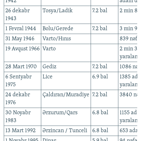
1942
adam da 
26 dekabr
Tosya/Ladik
7.2 bal
2 min 82
1943
1 Fevral 1944
Bolu/Gerede
7.2 bal
3 min 95
31 May 1946
Varto/Hınıs
839 nəfə
19 Avqust 1966
Varto
2 min 39
yaralanı
28 Mart 1970
Gediz
7.2 bal
1086 nəfə
6 Sentyabr
Lice
6.9 bal
1385 ada
1975
yaralanı
24 dekabr
Çaldıran/Muradiye
7.2 bal
3840 nəf
1976
30 Noyabr
Ərzurum/Qars
6.8 bal
1155 ada
1983
yaralanı
13 Mart 1992
Ərzincan / Tunceli
6.8 bal
653 adam
1 Noyabr 1995
Dinar
5.9 bal
94 nəfər.