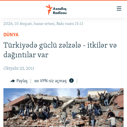
Keçid
linkləri
Əsas
2026, 10 Avqust, bazar ertəsi, Bakı vaxtı 15:11
məzmuna
GÜNDƏM
DÜNYA
qayıt
#İZAHLA
Əsas
Türkiyədə güclü zəlzələ - itkilər və
KORRUPSIOMETR
naviqasiyaya
dağıntılar var
qayıt
#ƏSLINDƏ
Axtarışa
Oktyabr 23, 2011
FƏRQƏ BAX
keç
QANUNI DOĞRU
Paylaş
VPN-siz açmaq
ARAŞDIRMA
MULTIMEDIA
RADIO ARXIV
VIDEO
HAQQIMIZDA
FOTOQALEREYA
OXU ZALI