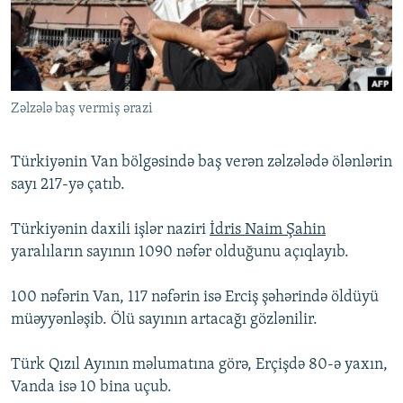
İNFOQRAFIKA
AZƏRBAYCAN ƏDƏBIYYATI KITABXANASI
MISSIYAMIZ
BIZI IZLƏ
KARIKATURA
İSLAM VƏ DEMOKRATIYA
PEŞƏ ETIKASI VƏ JURNALISTIKA STANDARTLARIMIZ
İZ - MƏDƏNIYYƏT PROQRAMI
MATERIALLARIMIZDAN ISTIFADƏ
Zəlzələ baş vermiş ərazi
AZADLIQRADIOSU MOBIL TELEFONUNUZDA
RFE/RL-in bütün saytları
BIZIMLƏ ƏLAQƏ
Türkiyənin Van bölgəsində baş verən zəlzələdə ölənlərin
XƏBƏR BÜLLETENLƏRIMIZ
sayı 217-yə çatıb.
Türkiyənin daxili işlər naziri
İdris Naim Şahin
yaralıların sayının 1090 nəfər olduğunu açıqlayıb.
100 nəfərin Van, 117 nəfərin isə Erciş şəhərində öldüyü
müəyyənləşib. Ölü sayının artacağı gözlənilir.
Türk Qızıl Ayının məlumatına görə, Erçişdə 80-ə yaxın,
Vanda isə 10 bina uçub.