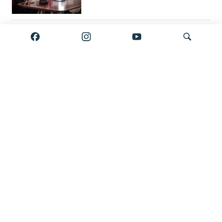
'Guya Əli Kərimliyə 850 min
göndərib' – keçmiş mühafizəçi
tutuldu, Bakıya verilə bilər
Elvin Mustafayev azadlıqda:
Axtar
'Milyonluq yox, minlik korrupsiya
var'
Gürcüstan ali təhsili pulsuz etdi
Bölmənin bütün materialları burada
Çox izlənən