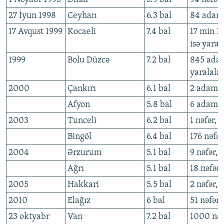
27 İyun 1998
Ceyhan
6.3 bal
84 adam,
17 Avqust 1999
Kocaeli
7.4 bal
17 min 1
isə yaral
1999
Bolu Düzcə
7.2 bal
845 ada
yaralalan
2000
Çankırı
6.1 bal
2 adam. 
Afyon
5.8 bal
6 adam, 5
2003
Tunceli
6.2 bal
1 nəfər, 
Bingöl
6.4 bal
176 nəfər
2004
Ərzurum
5.1 bal
9 nəfər, 
Ağrı
5.1 bal
18 nəfər,
2005
Hakkari
5.5 bal
2 nəfər, 
2010
Elağız
6 bal
51 nəfər,
23 oktyabr
Van
7.2 bal
1000 nəfə