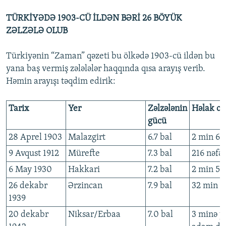
TÜRKİYƏDƏ 1903-CÜ İLDƏN BƏRİ 26 BÖYÜK
ZƏLZƏLƏ OLUB
Türkiyənin “Zaman” qəzeti bu ölkədə 1903-cü ildən bu
yana baş vermiş zələlələr haqqında qısa arayış verib.
Həmin arayışı təqdim edirik:
Tarix
Yer
Zəlzələnin
Həlak ola
gücü
28 Aprel 1903
Malazgirt
6.7 bal
2 min 62
9 Avqust 1912
Mürefte
7.3 bal
216 nəfə
6 May 1930
Hakkari
7.2 bal
2 min 51
26 dekabr
Ərzincan
7.9 bal
32 min 9
1939
20 dekabr
Niksar/Erbaa
7.0 bal
3 minə y