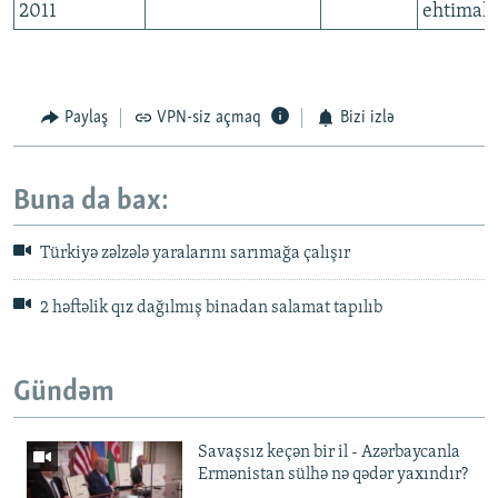
2011
ehtimal e
Paylaş
VPN-siz açmaq
Bizi izlə
Buna da bax:
Türkiyə zəlzələ yaralarını sarımağa çalışır
2 həftəlik qız dağılmış binadan salamat tapılıb
Gündəm
Savaşsız keçən bir il - Azərbaycanla
Ermənistan sülhə nə qədər yaxındır?