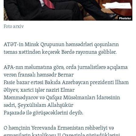
İNFOQRAFIKA
AZƏRBAYCAN ƏDƏBIYYATI KITABXANASI
MISSIYAMIZ
BIZI IZLƏ
KARIKATURA
İSLAM VƏ DEMOKRATIYA
PEŞƏ ETIKASI VƏ JURNALISTIKA STANDARTLARIMIZ
Foto arxiv
İZ - MƏDƏNIYYƏT PROQRAMI
MATERIALLARIMIZDAN ISTIFADƏ
AZADLIQRADIOSU MOBIL TELEFONUNUZDA
RFE/RL-in bütün saytları
ATƏT-in Minsk Qrupunun həmsədrləri qoşunların
BIZIMLƏ ƏLAQƏ
təmas xəttindən keçərək Bərdə rayonuna gəliblər.
XƏBƏR BÜLLETENLƏRIMIZ
APA-nın məlumatına görə, orda jurnalistlərə açıqlama
verən fransalı həmsədr Bernar
Fasie bazar ertəsi Bakıda Azərbaycan prezidenti İlham
Əliyev, xarici işlər naziri Elmar
Məmmədyarov və Qafqaz Müsəlmanları İdarəsinin
sədri, Şeyxülislam Allahşükür
Paşazadə ilə görüşəcəklərini deyib.
O həmçinin Yerevanda Ermənistan rəhbərliyi və
ermənilərin katolikosu II Qareginlə görüşdüklərini