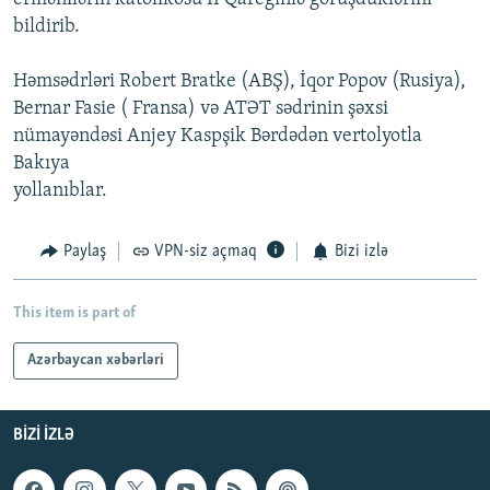
bildirib.
Həmsədrləri Robert Bratke (ABŞ), İqor Popov (Rusiya),
Bernar Fasie ( Fransa) və ATƏT sədrinin şəxsi
nümayəndəsi Anjey Kaspşik Bərdədən vertolyotla
Bakıya
yollanıblar.
Paylaş
VPN-siz açmaq
Bizi izlə
This item is part of
Azərbaycan xəbərləri
BIZI IZLƏ