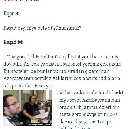
İlqar R:
Rəşad bəy, niyə belə düşünürsünüz?
Rəşad M:
- Ona görə ki biz indi müstəqilliyini yeni bərpa etmiş
dövlətik. Az-çox yapışası, söykənəsi yerimiz çox azdır.
Bu nöqtələri də bunlar vurub sıradan çıxardırlar.
Azərbaycanın böyük ziyalılarını çox absurd iddialarla
təhqir edirlər. Bəxtiyar
Vahabzadəni təhqir edirlər ki,
niyə sovet Azərbaycanından
orden alıb, amma özləri bir
sayta görə mövqelərini 180
dərəcə dəyişirlər. Təhqir