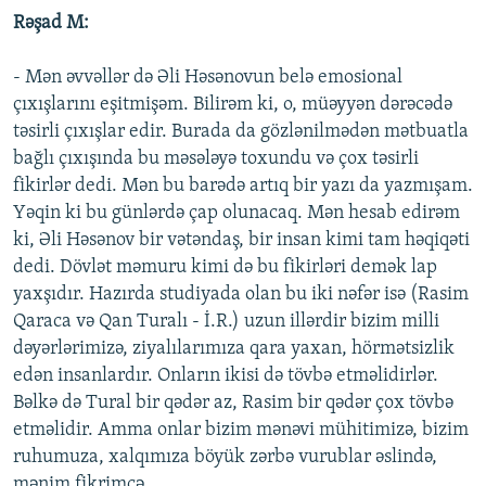
Rəşad M:
- Mən əvvəllər də Əli Həsənovun belə emosional
çıxışlarını eşitmişəm. Bilirəm ki, o, müəyyən dərəcədə
təsirli çıxışlar edir. Burada da gözlənilmədən mətbuatla
bağlı çıxışında bu məsələyə toxundu və çox təsirli
fikirlər dedi. Mən bu barədə artıq bir yazı da yazmışam.
Yəqin ki bu günlərdə çap olunacaq. Mən hesab edirəm
ki, Əli Həsənov bir vətəndaş, bir insan kimi tam həqiqəti
dedi. Dövlət məmuru kimi də bu fikirləri demək lap
yaxşıdır. Hazırda studiyada olan bu iki nəfər isə (Rasim
Qaraca və Qan Turalı - İ.R.) uzun illərdir bizim milli
dəyərlərimizə, ziyalılarımıza qara yaxan, hörmətsizlik
edən insanlardır. Onların ikisi də tövbə etməlidirlər.
Bəlkə də Tural bir qədər az, Rasim bir qədər çox tövbə
etməlidir. Amma onlar bizim mənəvi mühitimizə, bizim
ruhumuza, xalqımıza böyük zərbə vurublar əslində,
mənim fikrimcə.