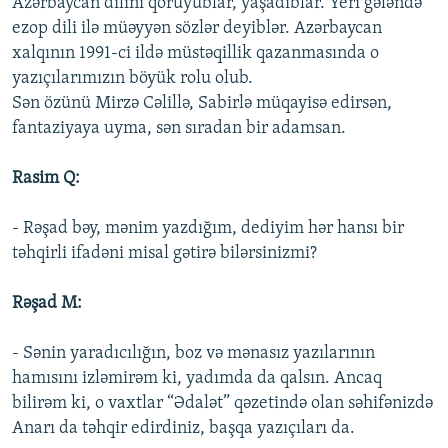
Azərbaycan dilini qoruyublar, yaşadıblar. Yeri gələndə
ezop dili ilə müəyyən sözlər deyiblər. Azərbaycan
xalqının 1991-ci ildə müstəqillik qazanmasında o
yazıçılarımızın böyük rolu olub.
Sən özünü Mirzə Cəlillə, Sabirlə müqayisə edirsən,
fantaziyaya uyma, sən sıradan bir adamsan.
Rasim Q:
- Rəşad bəy, mənim yazdığım, dediyim hər hansı bir
təhqirli ifadəni misal gətirə bilərsinizmi?
Rəşad M:
- Sənin yaradıcılığın, boz və mənasız yazılarının
hamısını izləmirəm ki, yadımda da qalsın. Ancaq
bilirəm ki, o vaxtlar “Ədalət” qəzetində olan səhifənizdə
Anarı da təhqir edirdiniz, başqa yazıçıları da.