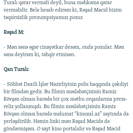
Turalı qərar verməli deyil, buna məhkəmə qərar
verməlidir. Belə hesab edirəm ki, Rəşad Məcid bizim
təqsirsizlik prezumpsiyamızı pozur.
Rəşad M:
- Mən sənə əgər cinayətkar desəm, onda pozular. Mən
sənə deyirəm ki, təhqir etmisən.
Qan Turalı:
- Söhbət Daxili İşlər Nazirliyinin polis haqqında çəkdiyi
bir filmdən gedir. Bu filmin məsləhətçisinin Ramiz
Rövşən olması barədə bir çox mətbu orqanlarına press-
reliz yollanmışdı. Bu filmin məsləhətçisinin Ramiz
Rövşən olması barədə məlumat “kinozal.az” saytında da
yerləşdirilib. Həmin linki mən Rəşad Məcidə də
göndərmişəm. O sayt kino portalıdır və Rəşad Məcid