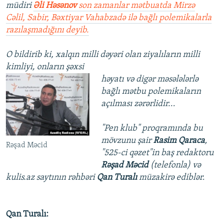
müdiri
Əli Həsənov
son zamanlar mətbuatda Mirzə
Cəlil, Sabir, Bəxtiyar Vahabzadə ilə bağlı polemikalarla
razılaşmadığını deyib.
O bildirib ki, xalqın milli dəyəri olan ziyalıların milli
kimliyi, onların şəxsi
həyatı və digər məsələlərlə
bağlı mətbu polemikaların
açılması zərərlidir...
"Pen klub" proqramında bu
mövzunu şair
Rasim Qaraca
,
Rəşad Məcid
"525-ci qəzet"in baş redaktoru
Rəşad Məcid
(telefonla) və
kulis.az saytının rəhbəri
Qan Turalı
müzakirə ediblər.
Qan Turalı: