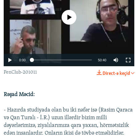
İNFOQRAFIKA
AZƏRBAYCAN ƏDƏBIYYATI KITABXANASI
MISSIYAMIZ
BIZI IZLƏ
KARIKATURA
İSLAM VƏ DEMOKRATIYA
PEŞƏ ETIKASI VƏ JURNALISTIKA STANDARTLARIMIZ
No media source currently available
İZ - MƏDƏNIYYƏT PROQRAMI
MATERIALLARIMIZDAN ISTIFADƏ
AZADLIQRADIOSU MOBIL TELEFONUNUZDA
RFE/RL-in bütün saytları
BIZIMLƏ ƏLAQƏ
0:00
50:40
XƏBƏR BÜLLETENLƏRIMIZ
PenClub-201011
Direct-ə keçid
Rəşad Məcid:
- Hazırda studiyada olan bu iki nəfər isə (Rasim Qaraca
və Qan Turalı - İ.R.) uzun illərdir bizim milli
dəyərlərimizə, ziyalılarımıza qara yaxan, hörmətsizlik
edən insanlardır. Onların ikisi də tövbə etməlidirlər.