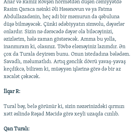
Anar və Ramiz Rövşən hörmətdən düşən cəmiyyətdə
Rasim Qaraca nəinki Əli Həsənovun və ya Fatma
Abdullazadənin, heç adi bir məmurun da qəbuluna
düşə bilməyəcək. Çünki ədəbiyyatın simvolu, dəyərlər
onlardır. Sizin nə dərəcədə dəyər ola biləcəyinizi,
əzizlərim, hələ zaman göstərəcək. Amma bu yolla,
inanmıram ki, olasınız. Tövbə eləməyiniz lazımdır. Ən
çox da Turala deyirəm bunu. Onun istedadına bələdəm.
Savadlı, məlumatlıdı. Artıq gənclik dövrü yavaş-yavaş
keçdikcə, bilirəm ki, müəyyən işlərinə görə də bir az
xəcalət çəkəcək.
İlqar R:
Tural bəy, belə görünür ki, sizin nəzərinizdəki qırmızı
xətt əslində Rəşad Məcidə görə xeyli uzaqda cızılıb.
Qan Turalı: