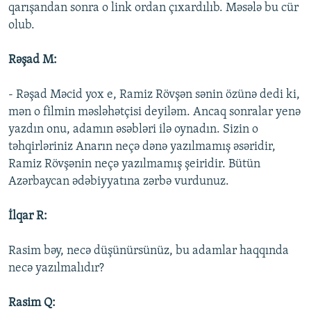
qarışandan sonra o link ordan çıxardılıb. Məsələ bu cür
olub.
Rəşad M:
- Rəşad Məcid yox e, Ramiz Rövşən sənin özünə dedi ki,
mən o filmin məsləhətçisi deyiləm. Ancaq sonralar yenə
yazdın onu, adamın əsəbləri ilə oynadın. Sizin o
təhqirləriniz Anarın neçə dənə yazılmamış əsəridir,
Ramiz Rövşənin neçə yazılmamış şeiridir. Bütün
Azərbaycan ədəbiyyatına zərbə vurdunuz.
İlqar R:
Rasim bəy, necə düşünürsünüz, bu adamlar haqqında
necə yazılmalıdır?
Rasim Q: