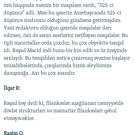
özü haqqında mənim bir məqaləm vardı, “525-ci
düşüncə” adlı. Mən bu qəzetin Azərbaycanda 525-ci
düşüncə sindromu olduğunu gündəmə gətirmişdim.
Yəni redaktoru olduğun qəzetdə məqalələr dərc
edirsən, özü də sənin əsərlərini tərifləyən məqalələr. Bu
tipli materiallar orda çoxdur, bu çox obyektiv tənqid
idi. Rəşad Məcid indi bunu bir kin edib və öz ürəyində
saxlayıb. Bu tənqiddən nəticə çıxarmaq əvəzinə başlayır
müsahibələrində, çıxışlarında bizim əleyhimizə
danışmağa. Axı bu çox asandır.
İlqar R:
Rəşad bəy dedi ki, filankəslər aşağılanan cəmiyyətdə
dövlət strukturları və məmurlar filankəsləri qəbul
etməyəcəklər.
Rasim Q.