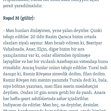
şərait yaradılmalıdır.
Rəşad M (gülür):
- Mən bunları dinləyirəm, yenə yalan deyirlər. Çünki
təhqir ediblər. 20 ildir Rasim Qaraca bizim ortada
olanları ziyalı saymır. Mən hesab edirəm ki, Bəxtiyar
Vahabzadə, Anar, Elçin, digər bizim bir sıra
yazıçılarımız var ki, onlar əllərindən öpülməyə
layiqdilər və hər bir vicdanlı Azərbaycan vətəndaşı bunu
etməlidir. Ancaq bunlar onları təhqir ediblər. Tural indi
danışır ki, Ramiz Rövşənə simvolik dedim, filan dedim.
Ramiz Rövşən özü mənim yanımda Turala dedi ki, bala,
niyə böhtan yazırsan, mən filan əsərin məsləhətçisi
deyiləm. Ondan 10 gün sonra getdi bir də yazdı. Anara
hər həftə qəzet səhifələrində zəhər içizdiriblər.
İndiyəcən də edirlər. Mən heç, nə deyirlər, desinlər.