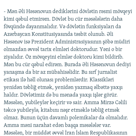
- Mən Əli Həsənovun dediklərini dövlətin rəsmi mövqeyi
kimi qəbul etmirəm. Dövlət bu cür məsələlərin daha
fövqündə dayanmalıdır. Və dövlətin funksiyaları da
Azərbaycan Konstitusiyasında təsbit olunub. Əli
Həsənov isə Prezident Administrasiyasının şöbə müdiri
olmazdan əvvəl tarix elmləri doktorudur. Yəni o bir
ziyalıdır. Öz mövqeyini elmlər doktoru kimi bildirib.
Mən bu cür qəbul edirəm. Burada Əli Həsənovun dediyi
yanaşma da bir az mübahisəlidir. Bu sırf jurnalist
etikası ilə həll olunası problemlərdir. Klassikləri
yenidən təbliğ etmək, yenidən yazmaq əlbəttə yaxşı
haldır. Dövlətimiz də bu mənada yaxşı işlər görür.
Məsələn, yubileylər keçirir və sair. Amma Mirzə Cəlili
təkcə yubileylə, kitabını nəşr etməklə təbliğ etmək
olmaz. Bunun üçün davamlı polemikalar da olmalıdır.
Amma məni narahat edən başqa məsələlər var.
Məsələn, bir müddət əvvəl İran İslam Respublikasının