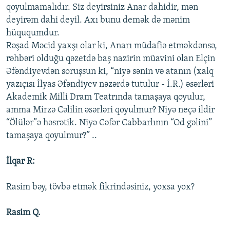
qoyulmamalıdır. Siz deyirsiniz Anar dahidir, mən
deyirəm dahi deyil. Axı bunu demək də mənim
hüququmdur.
Rəşad Məcid yaxşı olar ki, Anarı müdafiə etməkdənsə,
rəhbəri olduğu qəzetdə baş nazirin müavini olan Elçin
Əfəndiyevdən soruşsun ki, “niyə sənin və atanın (xalq
yazıçısı İlyas Əfəndiyev nəzərdə tutulur - İ.R.) əsərləri
Akademik Milli Dram Teatrında tamaşaya qoyulur,
amma Mirzə Cəlilin əsərləri qoyulmur? Niyə neçə ildir
“Ölülər”ə həsrətik. Niyə Cəfər Cabbarlının “Od gəlini”
tamaşaya qoyulmur?” ..
İlqar R:
Rasim bəy, tövbə etmək fikrindəsiniz, yoxsa yox?
Rasim Q.