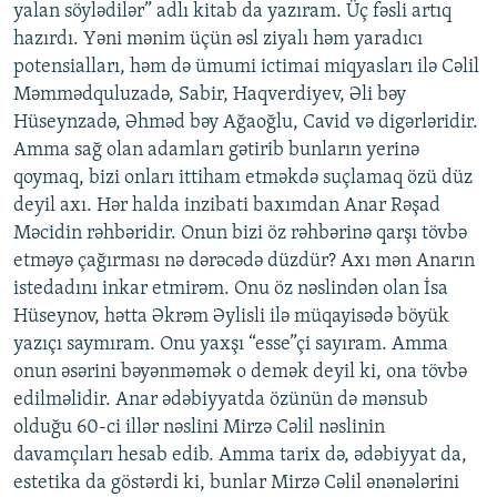
yalan söylədilər” adlı kitab da yazıram. Üç fəsli artıq
hazırdı. Yəni mənim üçün əsl ziyalı həm yaradıcı
potensialları, həm də ümumi ictimai miqyasları ilə Cəlil
Məmmədquluzadə, Sabir, Haqverdiyev, Əli bəy
Hüseynzadə, Əhməd bəy Ağaoğlu, Cavid və digərləridir.
Amma sağ olan adamları gətirib bunların yerinə
qoymaq, bizi onları ittiham etməkdə suçlamaq özü düz
deyil axı. Hər halda inzibati baxımdan Anar Rəşad
Məcidin rəhbəridir. Onun bizi öz rəhbərinə qarşı tövbə
etməyə çağırması nə dərəcədə düzdür? Axı mən Anarın
istedadını inkar etmirəm. Onu öz nəslindən olan İsa
Hüseynov, hətta Əkrəm Əylisli ilə müqayisədə böyük
yazıçı saymıram. Onu yaxşı “esse”çi sayıram. Amma
onun əsərini bəyənməmək o demək deyil ki, ona tövbə
edilməlidir. Anar ədəbiyyatda özünün də mənsub
olduğu 60-ci illər nəslini Mirzə Cəlil nəslinin
davamçıları hesab edib. Amma tarix də, ədəbiyyat da,
estetika da göstərdi ki, bunlar Mirzə Cəlil ənənələrini