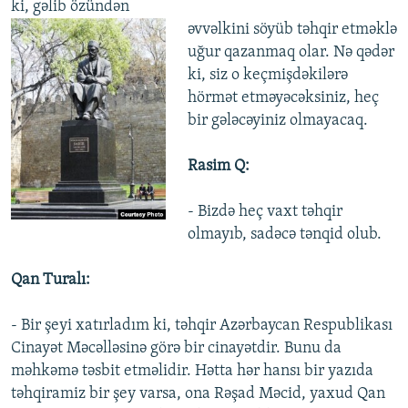
ki, gəlib özündən
əvvəlkini söyüb təhqir etməklə
uğur qazanmaq olar. Nə qədər
ki, siz o keçmişdəkilərə
hörmət etməyəcəksiniz, heç
bir gələcəyiniz olmayacaq.
Rasim Q:
- Bizdə heç vaxt təhqir
olmayıb, sadəcə tənqid olub.
Qan Turalı:
- Bir şeyi xatırladım ki, təhqir Azərbaycan Respublikası
Cinayət Məcəlləsinə görə bir cinayətdir. Bunu da
məhkəmə təsbit etməlidir. Hətta hər hansı bir yazıda
təhqiramiz bir şey varsa, ona Rəşad Məcid, yaxud Qan