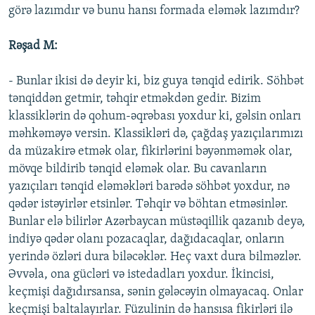
görə lazımdır və bunu hansı formada eləmək lazımdır?
Rəşad M:
- Bunlar ikisi də deyir ki, biz guya tənqid edirik. Söhbət
tənqiddən getmir, təhqir etməkdən gedir. Bizim
klassiklərin də qohum-əqrəbası yoxdur ki, gəlsin onları
məhkəməyə versin. Klassikləri də, çağdaş yazıçılarımızı
da müzakirə etmək olar, fikirlərini bəyənməmək olar,
mövqe bildirib tənqid eləmək olar. Bu cavanların
yazıçıları tənqid eləməkləri barədə söhbət yoxdur, nə
qədər istəyirlər etsinlər. Təhqir və böhtan etməsinlər.
Bunlar elə bilirlər Azərbaycan müstəqillik qazanıb deyə,
indiyə qədər olanı pozacaqlar, dağıdacaqlar, onların
yerində özləri dura biləcəklər. Heç vaxt dura bilməzlər.
Əvvəla, ona gücləri və istedadları yoxdur. İkincisi,
keçmişi dağıdırsansa, sənin gələcəyin olmayacaq. Onlar
keçmişi baltalayırlar. Füzulinin də hansısa fikirləri ilə