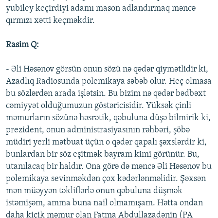
yubiley keçirdiyi adamı mason adlandırmaq məncə
qırmızı xətti keçməkdir.
Rasim Q:
- Əli Həsənov görsün onun sözü nə qədər qiymətlidir ki,
Azadlıq Radiosunda polemikaya səbəb olur. Heç olmasa
bu sözlərdən arada işlətsin. Bu bizim nə qədər bədbəxt
cəmiyyət olduğumuzun göstəricisidir. Yüksək çinli
məmurların sözünə həsrətik, qəbuluna düşə bilmirik ki,
prezident, onun administrasiyasının rəhbəri, şöbə
müdiri yerli mətbuat üçün o qədər qapalı şəxslərdir ki,
bunlardan bir söz eşitmək bayram kimi görünür. Bu,
utanılacaq bir haldır. Ona görə də məncə Əli Həsənov bu
polemikaya sevinməkdən çox kədərlənməlidir. Şəxsən
mən müəyyən təkliflərlə onun qəbuluna düşmək
istəmişəm, amma buna nail olmamışam. Hətta ondan
daha kiçik məmur olan Fatma Abdullazadənin (PA