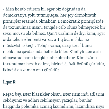
- Mən hesab edirəm ki, əgər biz doğrudan da
demokratiya yolu tutmuşuqsa, hər şey demokratik
prinsiplər əsasında olmalıdır. Demokratik prinsiplərdə
də toxunulmaz insan, tənqidə cəlb oluna bilməyəcək bir
şəxs, mövzu ola bilməz. Qan Turalının dediyi kimi, əgər
orda təhqir elementi varsa, artıq bu, məhkəmə
müstəvisinə keçir. Təhqir varsa, qarşı tərəf bunu
məhkəmə qaydasında həll edə bilər. Kimliyindən asılı
olmayaraq hamı tənqidə tabe olmalıdır. Kim özünü
toxunulmaz hesab edirsə, birincisi, özü-özünü çürüdür,
ikincisi də zaman onu çürüdür.
İlqar R:
Rəşad bəy, istər klassiklər olsun, istər sizin indi adlarını
çəkdiyiniz və adları çəkilməyən yazıçılar, bunlar
haqqında polemika açmaq lazımdırmı, lazımdırsa nəyə