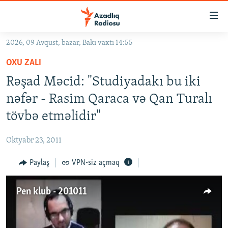
Keçid
linkləri
Əsas
2026, 09 Avqust, bazar, Bakı vaxtı 14:55
məzmuna
GÜNDƏM
OXU ZALI
qayıt
#İZAHLA
Əsas
Rəşad Məcid: "Studiyadakı bu iki
KORRUPSIOMETR
naviqasiyaya
nəfər - Rasim Qaraca və Qan Turalı
qayıt
#ƏSLINDƏ
tövbə etməlidir"
Axtarışa
FƏRQƏ BAX
keç
Oktyabr 23, 2011
QANUNI DOĞRU
Paylaş
VPN-siz açmaq
ARAŞDIRMA
MULTIMEDIA
Pen klub - 201011
RADIO ARXIV
VIDEO
HAQQIMIZDA
FOTOQALEREYA
OXU ZALI