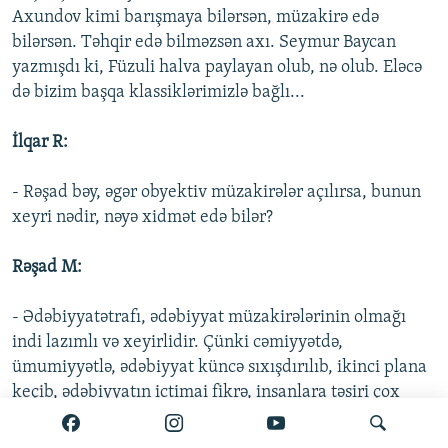
Axundov kimi barışmaya bilərsən, müzakirə edə
bilərsən. Təhqir edə bilməzsən axı. Seymur Baycan
yazmışdı ki, Füzuli halva paylayan olub, nə olub. Eləcə
də bizim başqa klassiklərimizlə bağlı...
İlqar R:
- Rəşad bəy, əgər obyektiv müzakirələr açılırsa, bunun
xeyri nədir, nəyə xidmət edə bilər?
Rəşad M:
- Ədəbiyyatətrafı, ədəbiyyat müzakirələrinin olmağı
indi lazımlı və xeyirlidir. Çünki cəmiyyətdə,
ümumiyyətlə, ədəbiyyat küncə sıxışdırılıb, ikinci plana
keçib, ədəbiyyatın ictimai fikrə, insanlara təsiri çox
azalıb. Dünən 30-50-100 min tirajla kitabları çıxan
müəlliflər indi 500-1000 tirajla çap olunurlar.