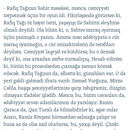
- Rafiq Tağının Sabir məsələsi, məncə, cəmiyyəti
tərpətmək üçün bir oyun idi. Fikirləşəndə görürsən ki,
Rafiq Tağı öz həyat tərzi, yaşayışı ilə Sabirin əleyhinə
olmalı deyildi. Ola bilsin ki, o, Sabirə maraq oyatmaq
üçün yazmışdı o yazını. Amma mən ədəbiyyata o cür
maraq oyatmağın, o cür müzakirələrin də tərəfdarı
deyiləm. Cəmiyyət laqeyd və kütdürsə, bu o demək
deyil ki, ona arxadan zərbə vurmalıyıq. Hesab edirəm
ki, bütün bu proseslərdən çıxmağa zaman kömək
edəcək. Rafiq Tağının da, əlbəttə ki, günahları var. O da
yeri gəldi-gəlmədi ifrata varıb. Səməd Vurğuna, Mirzə
Cəlilə, başqa şəxsiyyətlərimizə qarşı təhqiramiz, düzgün
olmayan ifadələr işlədib. Məncə, bu, bizim cavanları da,
ədəbiyyat sevən adamlarımızı da yaralayır. Rasim
Qaraca da, Qan Turalı da bilməlidirlər ki, əgər onlar
Anarı, Ramiz Rövşəni hörmətdən salmağa çalışır və
buna az da olsa nail olurlarsa, bu, yaxşı deyil. Çünki