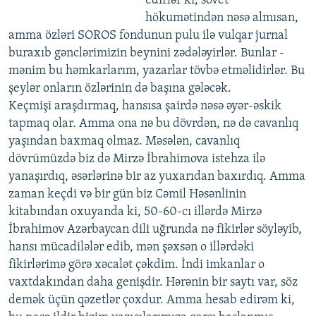
edirlər ki, sovet
hökumətindən nəsə almısan,
amma özləri SOROS fondunun pulu ilə vulqar jurnal
buraxıb gənclərimizin beynini zədələyirlər. Bunlar -
mənim bu həmkarlarım, yazarlar tövbə etməlidirlər. Bu
şeylər onların özlərinin də başına gələcək.
Keçmişi araşdırmaq, hansısa şairdə nəsə əyər-əskik
tapmaq olar. Amma ona nə bu dövrdən, nə də cavanlıq
yaşından baxmaq olmaz. Məsələn, cavanlıq
dövrümüzdə biz də Mirzə İbrahimova istehza ilə
yanaşırdıq, əsərlərinə bir az yuxarıdan baxırdıq. Amma
zaman keçdi və bir gün biz Cəmil Həsənlinin
kitabından oxuyanda ki, 50-60-cı illərdə Mirzə
İbrahimov Azərbaycan dili uğrunda nə fikirlər söyləyib,
hansı mücadilələr edib, mən şəxsən o illərdəki
fikirlərimə görə xəcalət çəkdim. İndi imkanlar o
vaxtdakından daha genişdir. Hərənin bir saytı var, söz
demək üçün qəzetlər çoxdur. Amma hesab edirəm ki,