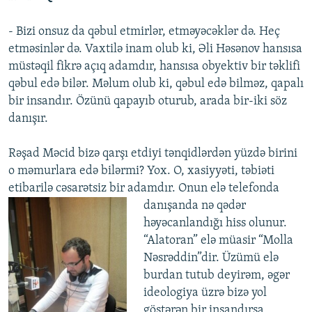
- Bizi onsuz da qəbul etmirlər, etməyəcəklər də. Heç
etməsinlər də. Vaxtilə inam olub ki, Əli Həsənov hansısa
müstəqil fikrə açıq adamdır, hansısa obyektiv bir təklifi
qəbul edə bilər. Məlum olub ki, qəbul edə bilməz, qapalı
bir insandır. Özünü qapayıb oturub, arada bir-iki söz
danışır.
Rəşad Məcid bizə qarşı etdiyi tənqidlərdən yüzdə birini
o məmurlara edə bilərmi? Yox. O, xasiyyəti, təbiəti
etibarilə cəsarətsiz bir adamdır. Onun elə telefonda
danışanda nə qədər
həyəcanlandığı hiss olunur.
“Alatoran” elə müasir “Molla
Nəsrəddin”dir. Üzümü elə
burdan tutub deyirəm, əgər
ideologiya üzrə bizə yol
göstərən bir insandırsa,