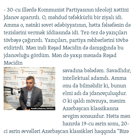
- 30-cu illərdə Kommunist Partiyasının ideoloji xəttini
Jdanov aparırdı. O, məhdud təfəkkürlü bir ziyalı idi.
Amma o, nəinki sovet ədəbiyyatının, hətta fəlsəfənin də
tezislərini vermək iddiasında idi. Tez-tez də yazıçıları
tövbəyə çağırırdı. Yazıçıları, partiya rəhbərlərini tövbə
etdirirdi. Mən indi Rəşad Məcidin də danışığında bu
jdanovluğu gördüm. Mən də yaxşı mənada Rəşad
Məcidin
savadına bələdəm. Savadlıdır,
intellektual adamdı. Amma
onu da bilməlidir ki, bunun
elmi adı da jdanovçuluqdur.
O ki qaldı mövzuya, mənim
Azərbaycan klassikasına
sevgim sonsuzdur. Hətta mən
hazırda 19-cu əsrin sonu, 20-
ci əsrin əvvəlləri Azərbaycan klassikləri haqqında “Bizə