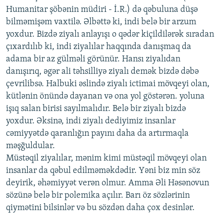
Humanitar şöbənin müdiri - İ.R.) də qəbuluna düşə
bilməmişəm vaxtilə. Əlbəttə ki, indi belə bir arzum
yoxdur. Bizdə ziyalı anlayışı o qədər kiçildilərək sıradan
çıxardılıb ki, indi ziyalılar haqqında danışmaq da
adama bir az gülməli görünür. Hansı ziyalıdan
danışırıq, əgər ali təhsilliyə ziyalı demək bizdə dəbə
çevrilibsə. Halbuki əslində ziyalı ictimai mövqeyi olan,
kütlənin önündə dayanan və ona yol göstərən. yoluna
işıq salan birisi sayılmalıdır. Belə bir ziyalı bizdə
yoxdur. Əksinə, indi ziyalı dediyimiz insanlar
cəmiyyətdə qaranlığın payını daha da artırmaqla
məşğuldular.
Müstəqil ziyalılar, mənim kimi müstəqil mövqeyi olan
insanlar da qəbul edilməməkdədir. Yəni biz min söz
deyirik, əhəmiyyət verən olmur. Amma Əli Həsənovun
sözünə belə bir polemika açılır. Barı öz sözlərinin
qiymətini bilsinlər və bu sözdən daha çox desinlər.