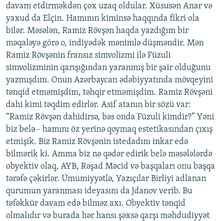
davam etdirməkdən çox uzaq oldular. Xüsusən Anar və
yaxud da Elçin. Hamının kiminsə haqqında fikri ola
bilər. Məsələn, Ramiz Rövşən haqda yazdığım bir
məqaləyə görə o, indiyədək mənimlə düşməndir. Mən
Ramiz Rövşənin fransız simvolizmi ilə Füzuli
simvolizminin qarışığından yaranmış bir şair olduğunu
yazmışdım. Onun Azərbaycan ədəbiyyatında mövqeyini
tənqid etməmişdim, təhqir etməmişdim. Ramiz Rövşəni
dahi kimi təqdim edirlər. Asif atanın bir sözü var:
“Ramiz Rövşən dahidirsə, bəs onda Füzuli kimdir?” Yəni
biz belə - hamını öz yerinə qoymaq estetikasından çıxış
etmişik. Biz Ramiz Rövşənin istedadını inkar edə
bilmərik ki. Amma biz nə qədər edirik belə məsələlərdə
obyektiv olaq, AYB, Rəşad Məcid və başqaları onu başqa
tərəfə çəkirlər. Ümumiyyətlə, Yazıçılar Birliyi adlanan
qurumun yaranması ideyasını da Jdanov verib. Bu
təfəkkür davam edə bilməz axı. Obyektiv tənqid
olmalıdır və burada hər hansı şəxsə qarşı məhdudiyyət