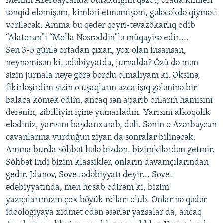
Mənim Azərbaycanda buraxdığım qəzet, orada kimləri
tənqid eləmişəm, kimləri etməmişəm, gələcəkdə qiyməti
veriləcək. Amma bu qədər qeyri-təvazökarlıq edib
“Alatoran”ı “Molla Nəsrəddin”lə müqayisə edir....
Sən 3-5 günlə ortadan çıxan, yox olan insansan,
neynəmisən ki, ədəbiyyatda, jurnalda? Özü də mən
sizin jurnala nəyə görə borclu olmalıyam ki. Əksinə,
fikirləşirdim sizin o uşaqların azca işıq gələninə bir
balaca kömək edim, ancaq sən aparıb onların hamısını
dərənin, zibilliyin içinə yumarladın. Yarısını alkoqolik
elədiniz, yarısını başdanxarab, dəli. Sənin o Azərbaycan
cavanlarına vurduğun ziyan da sonralar bilinəcək.
Amma burda söhbət hələ bizdən, bizimkilərdən getmir.
Söhbət indi bizim klassiklər, onların davamçılarından
gedir. Jdanov, Sovet ədəbiyyatı deyir... Sovet
ədəbiyyatında, mən hesab edirəm ki, bizim
yazıçılarımızın çox böyük rolları olub. Onlar nə qədər
ideologiyaya xidmət edən əsərlər yazsalar da, ancaq