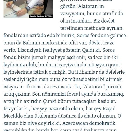
görsün “Alatoran”ın
vəziyyətini, bunun ətrafında
olan insanları. Biz dövlət
tərəfindən mətbuata ayrılan
fondlardan istifadə edə bilmirik, Soros fonduna gəlincə,
onun da Bakının mərkəzində ofisi var, dövlət icazə
verib. Lisenziyalı fəaliyyət göstərir. Qaldı ki, Soros
fondu bizim jurnalı maliyyələşdirmir, sadəcə bir-iki
layihəmiz olub, bunların çərçivəsində müəyyən qrant
layihələrində iştirak etmişik. Bu ittihamlar da dəfələrlə
səsləndiyi üçün mən buna öz münasibətimi bildirmək
istəyirəm. İkincisi də sevinsinlər ki, “Alatoran” jurnalı
artıq çıxmır. Son nömrəmizi fevral ayında buraxmışıq,
artıq ilin axırıdır. Çünki bütün tutacaqları kəsiblər.
İstəyirlər ki, hər şey nəzarətdə olsun, hər şey Rəşad
Məciddə olan ütülənmiş düşüncə ilə əhatə olunsun. O
zaman biz niyə deyirik ki, Azərbaycan demokratik
respublikadır, burda hər kəsin azad fəaliyyəti üçün