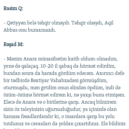
Rasim Q:
- Qətiyyən belə təhqir olmayıb. Təhqir olsaydı, Aqil
Abbas onu buraxmazdı.
Rəşad M:
- Mənim Anara münasibətim katib oldum-olmadım,
yenə də qalaçaq. 10-20 il qabaq da hörmət edirdim,
bundan sonra da harada gördüm edəcəm. Axırıncı dəfə
bir tədbirdə Bəxtiyar Vahabzadəni görmüşdüm,
oturmuşdu, mən getdim onun əlindən öpdüm, indi də
özüm-özümə hörmət edirəm ki, nə yaxşı bunu etmişəm.
Eləcə də Anara və o birilərinə qarşı. Ancaq bilmirəm
sizin öz taleyinizin uğursuzluğudur, ya içinizdə olan
hansısa fəsadlardandır ki, o insanlara qarşı bu yolu
tutdunuz və cavanları da yoldan çıxartdınız. Elə bildiniz