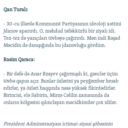
Qan Turalı:
- 30-cu illərdə Kommunist Partiyasının ideoloji xəttini
Jdanov aparırdı. O, məhdud təfəkkürlü bir ziyalı idi.
Tez-tez də yazıçıları tövbəyə çağırırdı. Mən indi Rəşad
Məcidin də danışığında bu jdanovluğu gördüm.
Rasim Qaraca:
- Bir dəfə də Anar Rzayev çağırmışdı ki, gənclər üçün
tövbə qapısı açır. Bunlar özlərini ya peyğəmbər hesab
edirlər, ya özləri haqqında nəsə yüksək fikirdədirlər.
Birincisi, elə Sabirin, Mirzə Cəlilin zamanında da
onların kölgəsini qılınclayan məcidkimilər çox idilər.
Prezident Adminstrasiyası ictimai-siyasi şöbəsinin