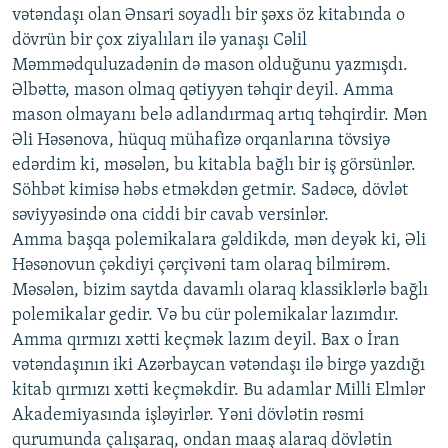
vətəndaşı olan Ənsari soyadlı bir şəxs öz kitabında o
dövrün bir çox ziyalıları ilə yanaşı Cəlil
Məmmədquluzadənin də mason olduğunu yazmışdı.
Əlbəttə, mason olmaq qətiyyən təhqir deyil. Amma
mason olmayanı belə adlandırmaq artıq təhqirdir. Mən
Əli Həsənova, hüquq mühafizə orqanlarına tövsiyə
edərdim ki, məsələn, bu kitabla bağlı bir iş görsünlər.
Söhbət kimisə həbs etməkdən getmir. Sadəcə, dövlət
səviyyəsində ona ciddi bir cavab versinlər.
Amma başqa polemikalara gəldikdə, mən deyək ki, Əli
Həsənovun çəkdiyi çərçivəni tam olaraq bilmirəm.
Məsələn, bizim saytda davamlı olaraq klassiklərlə bağlı
polemikalar gedir. Və bu cür polemikalar lazımdır.
Amma qırmızı xətti keçmək lazım deyil. Bax o İran
vətəndaşının iki Azərbaycan vətəndaşı ilə birgə yazdığı
kitab qırmızı xətti keçməkdir. Bu adamlar Milli Elmlər
Akademiyasında işləyirlər. Yəni dövlətin rəsmi
qurumunda çalışaraq, ondan maaş alaraq dövlətin