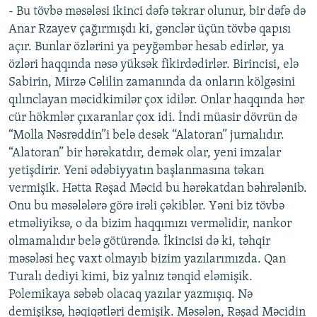
- Bu tövbə məsələsi ikinci dəfə təkrar olunur, bir dəfə də
Anar Rzayev çağırmışdı ki, gənclər üçün tövbə qapısı
açır. Bunlar özlərini ya peyğəmbər hesab edirlər, ya
özləri haqqında nəsə yüksək fikirdədirlər. Birincisi, elə
Sabirin, Mirzə Cəlilin zamanında da onların kölgəsini
qılınclayan məcidkimilər çox idilər. Onlar haqqında hər
cür hökmlər çıxaranlar çox idi. İndi müasir dövrün də
“Molla Nəsrəddin”i belə desək “Alatoran” jurnalıdır.
“Alatoran” bir hərəkatdır, demək olar, yeni imzalar
yetişdirir. Yeni ədəbiyyatın başlanmasına təkan
vermişik. Hətta Rəşad Məcid bu hərəkatdan bəhrələnib.
Onu bu məsələlərə görə irəli çəkiblər. Yəni biz tövbə
etməliyiksə, o da bizim haqqımızı verməlidir, nankor
olmamalıdır belə götürəndə. İkincisi də ki, təhqir
məsələsi heç vaxt olmayıb bizim yazılarımızda. Qan
Turalı dediyi kimi, biz yalnız tənqid eləmişik.
Polemikaya səbəb olacaq yazılar yazmışıq. Nə
demişiksə, həqiqətləri demişik. Məsələn, Rəşad Məcidin