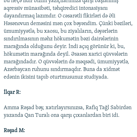
bu neçə ildir bizim yazıçılarımıza qarşı başlanmış
aqressiv münasibəti, təhqiredici intonasiyanı
dayandırmaq lazımdır. O cəsarətli fikirləri də Əli
Həsənovun deməsini mən çox bəyəndim. Çünki bəziləri,
ümumiyyətlə, bu xaosu, bu ziyalıların, dəyərlərin
sındırılmasının məhz hökumətin bəzi dairələrinin
marağında olduğunu deyir. İndi açıq görünür ki, bu,
hökumətin marağında deyil. Əsasən xarici qüvvələrin
marağındadır. O qüvvələrin də məqsədi, ümumiyyətlə,
Azərbaycan ruhunu sındırmaqdır. Buna da xidmət
edənin ikisini tapıb oturtmusunuz studiyada.
İlqar R:
Amma Rəşad bəy, xatırlayırsınızsa, Rafiq Tağl Sabirdən
yazanda Qan Turalı ona qarşı çıxanlardan biri idi.
Rəşad M: