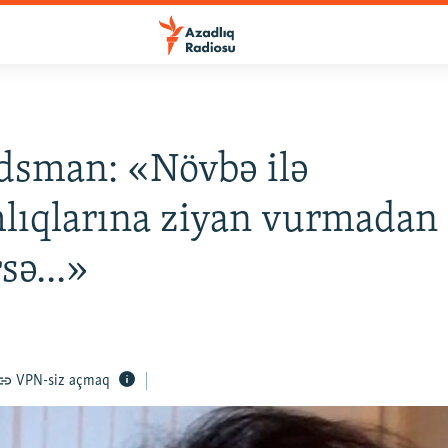
sman: «Növbə ilə
lıqlarına ziyan vurmadan 
sə...»
VPN-siz açmaq