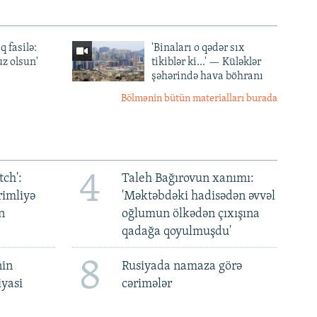
q fasilə:
'Binaları o qədər sıx
z olsun'
tikiblər ki...' — Küləklər
şəhərində hava böhranı
Bölmənin bütün materialları burada
4
ch':
Taleh Bağırovun xanımı:
rimliyə
'Məktəbdəki hadisədən əvvəl
n
oğlumun ölkədən çıxışına
qadağa qoyulmuşdu'
8
nin
Rusiyada namaza görə
iyasi
cərimələr