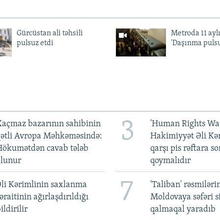
Gürcüstan ali təhsili
Metroda 11 aylı
pulsuz etdi
'Daşınma pulsu
3
açmaz bazarının sahibinin
'Human Rights Wat
qətli Avropa Məhkəməsində:
Hakimiyyət Əli Kə
Hökumətdən cavab tələb
qarşı pis rəftara so
olunur
qoymalıdır
7
li Kərimlinin saxlanma
'Taliban' rəsmiləri
əraitinin ağırlaşdırıldığı
Moldovaya səfəri s
ildirilir
qalmaqal yaradıb