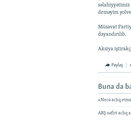
səlahiyyətimi
deməyim yolve
Müsavat Parti
dayandırılıb.
Aksiya iştirakç
Paylaş
Buna da b
«Necə aclıq etmə
ABŞ səfiri aclıq 