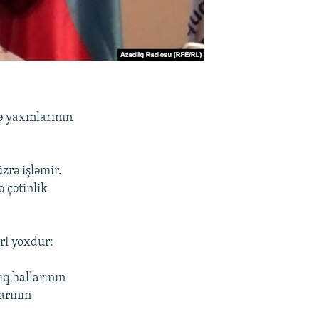
ə yaxınlarının
rə işləmir.
 çətinlik
ri yoxdur:
ıq hallarının
arının
ə