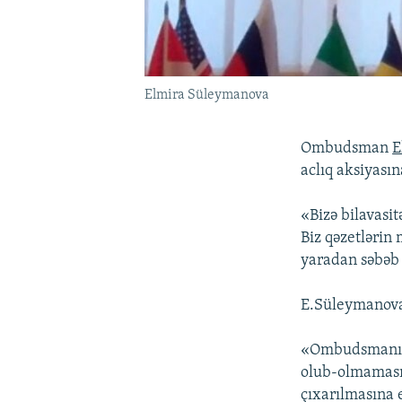
Elmira Süleymanova
Ombudsman
E
aclıq aksiyasın
«Bizə bilavasi
Biz qəzetlərin
yaradan səbəb
E.Süleymanova
«Ombudsmanın əs
olub-olmamasın
çıxarılmasına