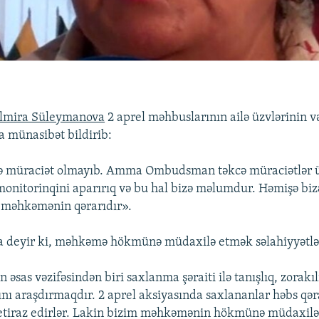
lmira Süleymanova
2 aprel məhbuslarının ailə üzvlərinin v
a münasibət bildirib:
tə müraciət olmayıb. Amma Ombudsman təkcə müraciətlər üz
 monitorinqini aparırıq və bu hal bizə məlumdur. Həmişə bizə
 məhkəmənin qərarıdır».
 deyir ki, məhkəmə hökmünə müdaxilə etmək səlahiyyətlə
as vəzifəsindən biri saxlanma şəraiti ilə tanışlıq, zorakıl
ı araşdırmaqdır. 2 aprel aksiyasında saxlananlar həbs qər
 etiraz edirlər. Lakin bizim məhkəmənin hökmünə müdaxil