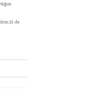
dığını
brın 21-də