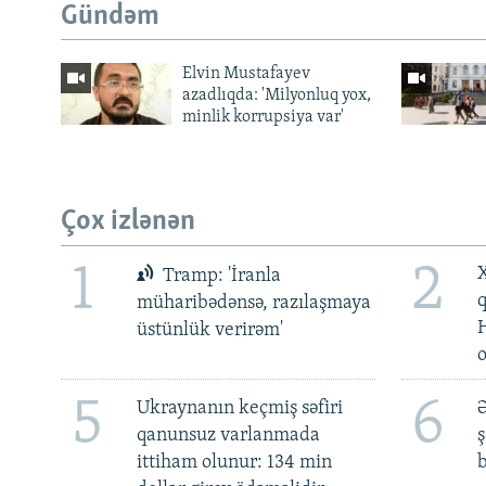
Gündəm
Elvin Mustafayev
azadlıqda: 'Milyonluq yox,
minlik korrupsiya var'
Çox izlənən
1
2
X
Tramp: 'İranla
müharibədənsə, razılaşmaya
üstünlük verirəm'
5
6
Ukraynanın keçmiş səfiri
Ə
qanunsuz varlanmada
ş
ittiham olunur: 134 min
b