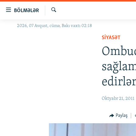
Keçid
BÖLMƏLƏR
linkləri
Axtar
Əsas
2026, 07 Avqust, cümə, Bakı vaxtı 02:18
GÜNDƏM
məzmuna
SIYASƏT
#İZAHLA
qayıt
Əsas
Ombud
KORRUPSIOMETR
naviqasiyaya
#ƏSLINDƏ
qayıt
sağlam
Axtarışa
FƏRQƏ BAX
keç
edirlər
QANUNI DOĞRU
ARAŞDIRMA
Oktyabr 21, 2011
MULTIMEDIA
RADIO ARXIV
VIDEO
Paylaş
HAQQIMIZDA
FOTOQALEREYA
OXU ZALI