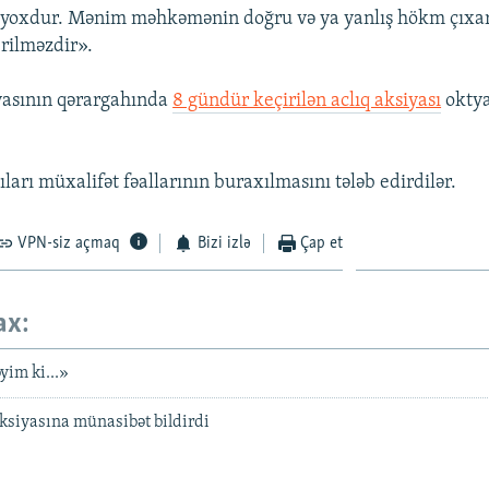
z yoxdur. Mənim məhkəmənin doğru və ya yanlış hökm çıxar
rilməzdir».
yasının qərargahında
8 gündür keçirilən aclıq aksiyası
oktya
ıları müxalifət fəallarının buraxılmasını tələb edirdilər.
VPN-siz açmaq
Bizi izlə
Çap et
ax:
yim ki...»
aksiyasına münasibət bildirdi