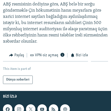
ABŞ rəsmisinin dediyinə görə, ABŞ belə bir sorğu
İNFOQRAFIKA
AZƏRBAYCAN ƏDƏBIYYATI KITABXANASI
MISSIYAMIZ
BIZI IZLƏ
göndərməklə Çin hökumətinin hansı meyarlara görə
KARIKATURA
İSLAM VƏ DEMOKRATIYA
PEŞƏ ETIKASI VƏ JURNALISTIKA STANDARTLARIMIZ
xarici internet saytları bağladığını aydınlaşdırmaq
istəyir ki, bu internet resursların sahibləri Çinin 500
İZ - MƏDƏNIYYƏT PROQRAMI
MATERIALLARIMIZDAN ISTIFADƏ
milyonluq internet auditoriyası ilə əlaqə yaratmaq üçün
AZADLIQRADIOSU MOBIL TELEFONUNUZDA
RFE/RL-in bütün saytları
ölkə rəhbərliyinin hansı rəsmi tələblər irəli sürməsindən
BIZIMLƏ ƏLAQƏ
xəbərdar olsunlar.
XƏBƏR BÜLLETENLƏRIMIZ
Paylaş
VPN-siz açmaq
Bizi izlə
This item is part of
Dünya xəbərləri
BIZI IZLƏ