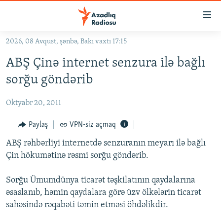
Keçid
linkləri
Əsas
2026, 08 Avqust, şənbə, Bakı vaxtı 17:15
məzmuna
GÜNDƏM
ABŞ Çinə internet senzura ilə bağlı
qayıt
#İZAHLA
Əsas
sorğu göndərib
KORRUPSIOMETR
naviqasiyaya
qayıt
Oktyabr 20, 2011
#ƏSLINDƏ
Axtarışa
FƏRQƏ BAX
Paylaş
VPN-siz açmaq
keç
QANUNI DOĞRU
ABŞ rəhbərliyi internetdə senzuranın meyarı ilə bağlı
Çin hökumətinə rəsmi sorğu göndərib.
ARAŞDIRMA
MULTIMEDIA
Sorğu Ümumdünya ticarət təşkilatının qaydalarına
əsaslanıb, həmin qaydalara görə üzv ölkələrin ticarət
RADIO ARXIV
VIDEO
sahəsində rəqabəti təmin etməsi öhdəlikdir.
HAQQIMIZDA
FOTOQALEREYA
OXU ZALI