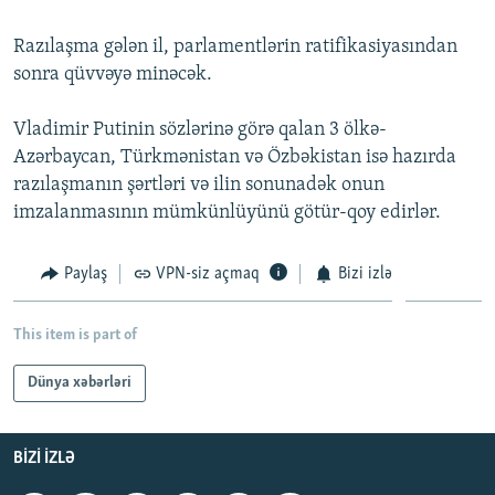
İNFOQRAFIKA
AZƏRBAYCAN ƏDƏBIYYATI KITABXANASI
MISSIYAMIZ
BIZI IZLƏ
Razılaşma gələn il, parlamentlərin ratifikasiyasından
KARIKATURA
İSLAM VƏ DEMOKRATIYA
PEŞƏ ETIKASI VƏ JURNALISTIKA STANDARTLARIMIZ
sonra qüvvəyə minəcək.
İZ - MƏDƏNIYYƏT PROQRAMI
MATERIALLARIMIZDAN ISTIFADƏ
Vladimir Putinin sözlərinə görə qalan 3 ölkə-
AZADLIQRADIOSU MOBIL TELEFONUNUZDA
RFE/RL-in bütün saytları
Azərbaycan, Türkmənistan və Özbəkistan isə hazırda
BIZIMLƏ ƏLAQƏ
razılaşmanın şərtləri və ilin sonunadək onun
imzalanmasının mümkünlüyünü götür-qoy edirlər.
XƏBƏR BÜLLETENLƏRIMIZ
Paylaş
VPN-siz açmaq
Bizi izlə
This item is part of
Dünya xəbərləri
BIZI IZLƏ