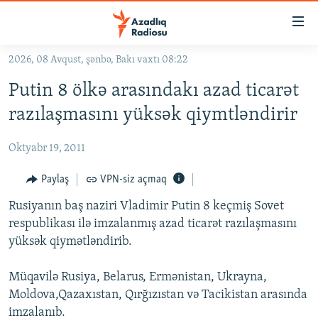
Keçid
linkləri
Əsas
2026, 08 Avqust, şənbə, Bakı vaxtı 08:22
məzmuna
GÜNDƏM
Putin 8 ölkə arasındakı azad ticarət
qayıt
#İZAHLA
Əsas
razılaşmasını yüksək qiymtləndirir
KORRUPSIOMETR
naviqasiyaya
qayıt
Oktyabr 19, 2011
#ƏSLINDƏ
Axtarışa
FƏRQƏ BAX
Paylaş
VPN-siz açmaq
keç
QANUNI DOĞRU
Rusiyanın baş naziri Vladimir Putin 8 keçmiş Sovet
respublikası ilə imzalanmış azad ticarət razılaşmasını
ARAŞDIRMA
yüksək qiymətləndirib.
MULTIMEDIA
Müqavilə Rusiya, Belarus, Ermənistan, Ukrayna,
RADIO ARXIV
VIDEO
Moldova,Qazaxıstan, Qırğızıstan və Tacikistan arasında
HAQQIMIZDA
FOTOQALEREYA
OXU ZALI
imzalanıb.