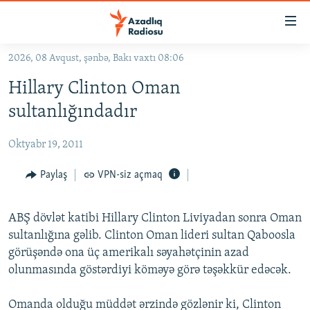
Keçid
linkləri
Əsas
2026, 08 Avqust, şənbə, Bakı vaxtı 08:06
məzmuna
GÜNDƏM
Hillary Clinton Oman
qayıt
#İZAHLA
Əsas
sultanlığındadır
KORRUPSIOMETR
naviqasiyaya
qayıt
Oktyabr 19, 2011
#ƏSLINDƏ
Axtarışa
FƏRQƏ BAX
Paylaş
VPN-siz açmaq
keç
QANUNI DOĞRU
ABŞ dövlət katibi Hillary Clinton Liviyadan sonra Oman
ARAŞDIRMA
sultanlığına gəlib. Clinton Oman lideri sultan Qaboosla
MULTIMEDIA
görüşəndə ona üç amerikalı səyahətçinin azad
olunmasında göstərdiyi köməyə görə təşəkkür edəcək.
RADIO ARXIV
VIDEO
HAQQIMIZDA
FOTOQALEREYA
OXU ZALI
Omanda olduğu müddət ərzində gözlənir ki, Clinton