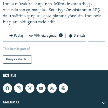
İranla müzakirələr aparsın. Müzakirələrdə diqqət
İNFOQRAFIKA
AZƏRBAYCAN ƏDƏBIYYATI KITABXANASI
MISSIYAMIZ
BIZI IZLƏ
xüsusilə son qalmaqala - Səudiyyə Ərəbistanının ABŞ-
KARIKATURA
İSLAM VƏ DEMOKRATIYA
PEŞƏ ETIKASI VƏ JURNALISTIKA STANDARTLARIMIZ
dakı səfirinə qarşı sui-qəsd planına yönəlsin. İran belə
bir planı olduğunu rədd edir.
İZ - MƏDƏNIYYƏT PROQRAMI
MATERIALLARIMIZDAN ISTIFADƏ
AZADLIQRADIOSU MOBIL TELEFONUNUZDA
RFE/RL-in bütün saytları
Paylaş
VPN-siz açmaq
Bizi izlə
BIZIMLƏ ƏLAQƏ
XƏBƏR BÜLLETENLƏRIMIZ
This item is part of
Dünya xəbərləri
BIZI IZLƏ
MƏLUMAT