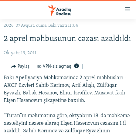
Keçid
linkləri
Əsas
2026, 07 Avqust, cümə, Bakı vaxtı 11:04
məzmuna
GÜNDƏM
2 aprel məhbusunun cəzası azaldıldı
qayıt
#İZAHLA
Əsas
Oktyabr 19, 2011
KORRUPSIOMETR
naviqasiyaya
qayıt
#ƏSLINDƏ
Paylaş
VPN-siz açmaq
Axtarışa
FƏRQƏ BAX
keç
Bakı Apellyasiya Məhkəməsində 2 aprel məhbusları -
AXCP üzvləri Sahib Kərimov, Arif Alışlı, Zülfüqar
QANUNI DOĞRU
Eyvazlı, Babək Həsənov, Elnur İsrəfilov, Müsavat fəalı
ARAŞDIRMA
Elşən Həsənovun şikayətinə baxılıb.
MULTIMEDIA
“Turan”ın məlumatına görə, oktyabrın 18-də məhkəmə
RADIO ARXIV
VIDEO
xəstəliyini nəzərə alaraq Elşən Həsənovun cəzasını 1 il
HAQQIMIZDA
azaldıb. Sahib Kərimov və Zülfüqar Eyvazlının
FOTOQALEREYA
OXU ZALI