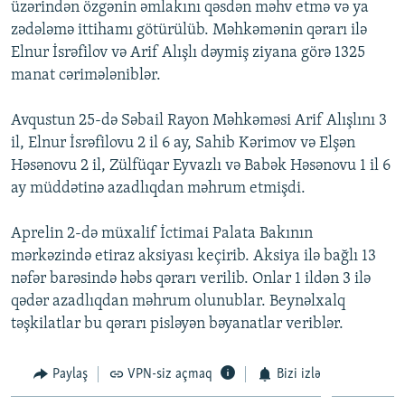
üzərindən özgənin əmlakını qəsdən məhv etmə və ya
İNFOQRAFIKA
AZƏRBAYCAN ƏDƏBIYYATI KITABXANASI
MISSIYAMIZ
zədələmə ittihamı götürülüb. Məhkəmənin qərarı ilə
BIZI IZLƏ
KARIKATURA
İSLAM VƏ DEMOKRATIYA
PEŞƏ ETIKASI VƏ JURNALISTIKA STANDARTLARIMIZ
Elnur İsrəfilov və Arif Alışlı dəymiş ziyana görə 1325
manat cərimələniblər.
İZ - MƏDƏNIYYƏT PROQRAMI
MATERIALLARIMIZDAN ISTIFADƏ
AZADLIQRADIOSU MOBIL TELEFONUNUZDA
RFE/RL-in bütün saytları
Avqustun 25-də Səbail Rayon Məhkəməsi Arif Alışlını 3
il, Elnur İsrəfilovu 2 il 6 ay, Sahib Kərimov və Elşən
BIZIMLƏ ƏLAQƏ
Həsənovu 2 il, Zülfüqar Eyvazlı və Babək Həsənovu 1 il 6
XƏBƏR BÜLLETENLƏRIMIZ
ay müddətinə azadlıqdan məhrum etmişdi.
Aprelin 2-də müxalif İctimai Palata Bakının
mərkəzində etiraz aksiyası keçirib. Aksiya ilə bağlı 13
nəfər barəsində həbs qərarı verilib. Onlar 1 ildən 3 ilə
qədər azadlıqdan məhrum olunublar. Beynəlxalq
təşkilatlar bu qərarı pisləyən bəyanatlar veriblər.
Paylaş
VPN-siz açmaq
Bizi izlə