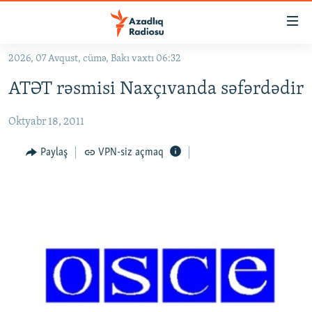
Keçid
linkləri
Əsas
2026, 07 Avqust, cümə, Bakı vaxtı 06:32
məzmuna
GÜNDƏM
ATƏT rəsmisi Naxçıvanda səfərdədir
qayıt
#İZAHLA
Əsas
Oktyabr 18, 2011
KORRUPSIOMETR
naviqasiyaya
qayıt
#ƏSLINDƏ
Paylaş
VPN-siz açmaq
Axtarışa
FƏRQƏ BAX
keç
QANUNI DOĞRU
ARAŞDIRMA
MULTIMEDIA
RADIO ARXIV
VIDEO
HAQQIMIZDA
FOTOQALEREYA
OXU ZALI