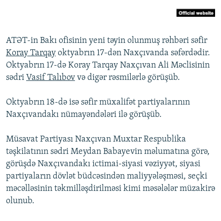
İNFOQRAFIKA
AZƏRBAYCAN ƏDƏBIYYATI KITABXANASI
MISSIYAMIZ
BIZI IZLƏ
KARIKATURA
İSLAM VƏ DEMOKRATIYA
PEŞƏ ETIKASI VƏ JURNALISTIKA STANDARTLARIMIZ
ATƏT-in Bakı ofisinin yeni təyin olunmuş rəhbəri səfir
İZ - MƏDƏNIYYƏT PROQRAMI
MATERIALLARIMIZDAN ISTIFADƏ
Koray Tarqay
oktyabrın 17-dən Naxçıvanda səfərdədir.
AZADLIQRADIOSU MOBIL TELEFONUNUZDA
RFE/RL-in bütün saytları
Oktyabrın 17-də Koray Tarqay Naxçıvan Ali Məclisinin
sədri
Vasif Talıbov
və digər rəsmilərlə görüşüb.
BIZIMLƏ ƏLAQƏ
XƏBƏR BÜLLETENLƏRIMIZ
Oktyabrın 18-də isə səfir müxalifət partiyalarının
Naxçıvandakı nümayəndələri ilə görüşüb.
Müsavat Partiyası Naxçıvan Muxtar Respublika
təşkilatının sədri Meydan Babayevin məlumatına görə,
görüşdə Naxçıvandakı ictimai-siyasi vəziyyət, siyasi
partiyaların dövlət büdcəsindən maliyyələşməsi, seçki
məcəlləsinin təkmilləşdirilməsi kimi məsələlər müzakirə
olunub.