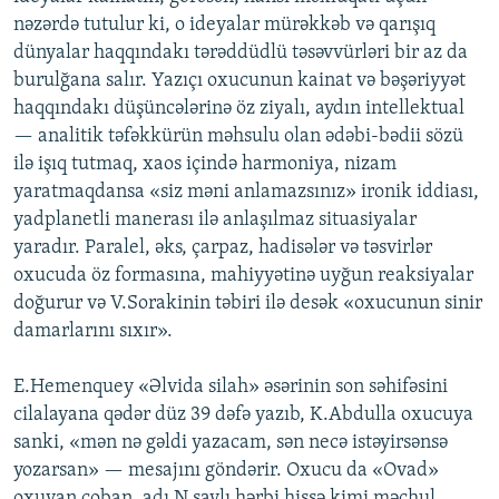
nəzərdə tutulur ki, o ideyalar mürəkkəb və qarışıq
dünyalar haqqındakı tərəddüdlü təsəvvürləri bir az da
burulğana salır. Yazıçı oxucunun kainat və bəşəriyyət
haqqındakı düşüncələrinə öz ziyalı, aydın intellektual
— analitik təfəkkürün məhsulu olan ədəbi-bədii sözü
ilə işıq tutmaq, xaos içində harmoniya, nizam
yaratmaqdansa «siz məni anlamazsınız» ironik iddiası,
yadplanetli manerası ilə anlaşılmaz situasiyalar
yaradır. Paralel, əks, çarpaz, hadisələr və təsvirlər
oxucuda öz formasına, mahiyyətinə uyğun reaksiyalar
doğurur və V.Sorakinin təbiri ilə desək «oxucunun sinir
damarlarını sıxır».
E.Hemenquey «Əlvida silah» əsərinin son səhifəsini
cilalayana qədər düz 39 dəfə yazıb, K.Abdulla oxucuya
sanki, «mən nə gəldi yazacam, sən necə istəyirsənsə
yozarsan» — mesajını göndərir. Oxucu da «Ovad»
oxuyan çoban, adı N saylı hərbi hissə kimi məchul