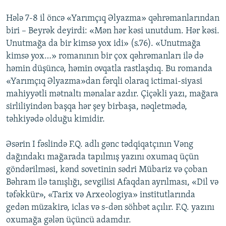
Hələ 7-8 il öncə «Yarımçıq Əlyazma» qəhrəmanlarından
biri – Beyrək deyirdi: «Mən hər kəsi unutdum. Hər kəsi.
Unutmağa da bir kimsə yox idi» (s.76). «Unutmağa
kimsə yox…» romanının bir çox qəhrəmanları ilə də
həmin düşüncə, həmin ovqatla rastlaşdıq. Bu romanda
«Yarımçıq Əlyazma»dan fərqli olaraq ictimai-siyasi
mahiyyətli mətnaltı mənalar azdır. Çiçəkli yazı, mağara
sirliliyindən başqa hər şey birbaşa, nəqletmədə,
təhkiyədə olduğu kimidir.
Əsərin I fəslində F.Q. adlı gənc tədqiqatçının Vəng
dağındakı mağarada tapılmış yazını oxumaq üçün
göndərilməsi, kənd sovetinin sədri Mübariz və çoban
Bəhram ilə tanışlığı, sevgilisi Afaqdan ayrılması, «Dil və
təfəkkür», «Tarix və Arxeologiya» institutlarında
gedən müzakirə, iclas və s-dən söhbət açılır. F.Q. yazını
oxumağa gələn üçüncü adamdır.