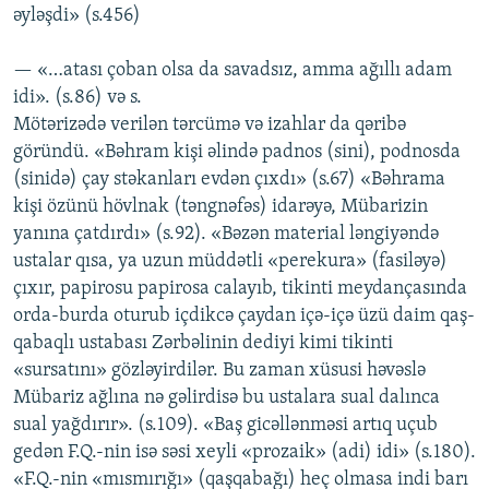
əyləşdi» (s.456)
— «…atası çoban olsa da savadsız, amma ağıllı adam
idi». (s.86) və s.
Mötərizədə verilən tərcümə və izahlar da qəribə
göründü. «Bəhram kişi əlində padnos (sini), podnosda
(sinidə) çay stəkanları evdən çıxdı» (s.67) «Bəhrama
kişi özünü hövlnak (təngnəfəs) idarəyə, Mübarizin
yanına çatdırdı» (s.92). «Bəzən material ləngiyəndə
ustalar qısa, ya uzun müddətli «perekura» (fasiləyə)
çıxır, papirosu papirosa calayıb, tikinti meydançasında
orda-burda oturub içdikcə çaydan içə-içə üzü daim qaş-
qabaqlı ustabası Zərbəlinin dediyi kimi tikinti
«sursatını» gözləyirdilər. Bu zaman xüsusi həvəslə
Mübariz ağlına nə gəlirdisə bu ustalara sual dalınca
sual yağdırır». (s.109). «Baş gicəllənməsi artıq uçub
gedən F.Q.-nin isə səsi xeyli «prozaik» (adi) idi» (s.180).
«F.Q.-nin «mısmırığı» (qaşqabağı) heç olmasa indi barı