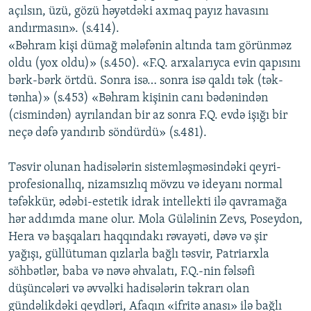
açılsın, üzü, gözü həyətdəki axmaq payız havasını
andırmasın». (s.414).
«Bəhram kişi dümağ mələfənin altında tam görünməz
oldu (yox oldu)» (s.450). «F.Q. arxalarıyca evin qapısını
bərk-bərk örtdü. Sonra isə… sonra isə qaldı tək (tək-
tənha)» (s.453) «Bəhram kişinin canı bədənindən
(cismindən) ayrılandan bir az sonra F.Q. evdə işığı bir
neçə dəfə yandırıb söndürdü» (s.481).
Təsvir olunan hadisələrin sistemləşməsindəki qeyri-
profesionallıq, nizamsızlıq mövzu və ideyanı normal
təfəkkür, ədəbi-estetik idrak intellekti ilə qavramağa
hər addımda mane olur. Mola Güləlinin Zevs, Poseydon,
Hera və başqaları haqqındakı rəvayəti, dəvə və şir
yağışı, güllütuman qızlarla bağlı təsvir, Patriarxla
söhbətlər, baba və nəvə əhvalatı, F.Q.-nin fəlsəfi
düşüncələri və əvvəlki hadisələrin təkrarı olan
gündəlikdəki qeydləri, Afaqın «ifritə anası» ilə bağlı