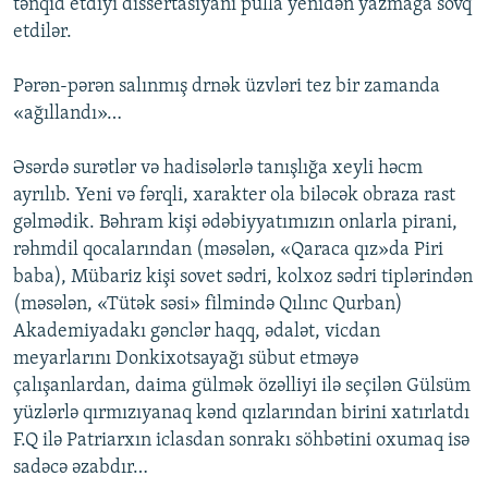
tənqid etdiyi dissertasiyanı pulla yenidən yazmağa sövq
etdilər.
Pərən-pərən salınmış drnək üzvləri tez bir zamanda
«ağıllandı»…
Əsərdə surətlər və hadisələrlə tanışlığa xeyli həcm
ayrılıb. Yeni və fərqli, xarakter ola biləcək obraza rast
gəlmədik. Bəhram kişi ədəbiyyatımızın onlarla pirani,
rəhmdil qocalarından (məsələn, «Qaraca qız»da Piri
baba), Mübariz kişi sovet sədri, kolxoz sədri tiplərindən
(məsələn, «Tütək səsi» filmində Qılınc Qurban)
Akademiyadakı gənclər haqq, ədalət, vicdan
meyarlarını Donkixotsayağı sübut etməyə
çalışanlardan, daima gülmək özəlliyi ilə seçilən Gülsüm
yüzlərlə qırmızıyanaq kənd qızlarından birini xatırlatdı
F.Q ilə Patriarxın iclasdan sonrakı söhbətini oxumaq isə
sadəcə əzabdır…