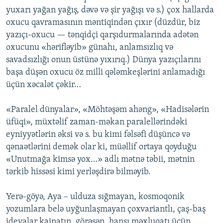
yuxarı yağan yağış, dəvə və şir yağışı və s.) çox hallarda
oxucu qavramasının məntiqindən çıxır (düzdür, biz
yazıçı-oxucu — tənqidçi qarşıdurmalarında adətən
oxucunu «hərifləyib» günahı, anlamsızlıq və
savadsızlığı onun üstünə yıxırıq.) Dünya yazıçılarını
başa düşən oxucu öz milli qələmkeşlərini anlamadığı
üçün xəcalət çəkir…
«Paralel dünyalar», «Möhtəşəm ahəng», «Hadisələrin
üfüqi», müxtəlif zaman-məkan paralellərindəki
eyniyyətlərin əksi və s. bu kimi fəlsəfi düşüncə və
qənaətlərini demək olar ki, müəllif ortaya qoyduğu
«Unutmağa kimsə yox…» adlı mətnə təbii, mətnin
tərkib hissəsi kimi yerləşdirə bilməyib.
Yerə-göyə, Aya – ulduza sığmayan, kosmoqonik
yozumlara belə uyğunlaşmayan çoxvariantlı, çaş-baş
ideyalar kainatın, görəsən, hansı məxluqatı üçün