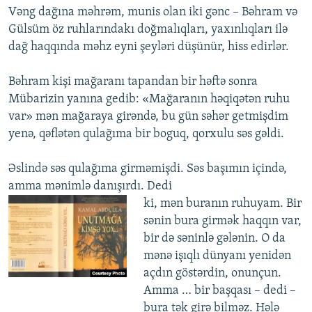
Vəng dağına məhrəm, munis olan iki gənc – Bəhram və
Gülsüm öz ruhlarındakı doğmalıqları, yaxınlıqları ilə
dağ haqqında məhz eyni şeyləri düşünür, hiss edirlər.
Bəhram kişi mağaranı tapandan bir həftə sonra
Mübarizin yanına gedib: «Mağaranın həqiqətən ruhu
var» mən mağaraya girəndə, bu gün səhər getmişdim
yenə, qəflətən qulağıma bir boguq, qorxulu səs gəldi.
Əslində səs qulağıma girməmişdi. Səs başımın içində,
amma mənimlə danışırdı. Dedi
ki, mən buranın ruhuyam. Bir
sənin bura girmək haqqın var,
bir də səninlə gələnin. O da
mənə işıqlı dünyanı yenidən
açdın göstərdin, onunçun.
Amma … bir başqası – dedi –
bura tək girə bilməz. Hələ