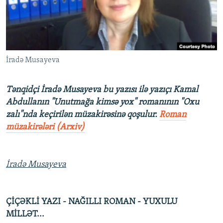
İNFOQRAFIKA
AZƏRBAYCAN ƏDƏBIYYATI KITABXANASI
MISSIYAMIZ
BIZI IZLƏ
KARIKATURA
İSLAM VƏ DEMOKRATIYA
PEŞƏ ETIKASI VƏ JURNALISTIKA STANDARTLARIMIZ
İZ - MƏDƏNIYYƏT PROQRAMI
MATERIALLARIMIZDAN ISTIFADƏ
İradə Musayeva
AZADLIQRADIOSU MOBIL TELEFONUNUZDA
RFE/RL-in bütün saytları
BIZIMLƏ ƏLAQƏ
Tənqidçi İradə Musayeva bu yazısı ilə yazıçı Kamal
XƏBƏR BÜLLETENLƏRIMIZ
Abdullanın "Unutmağa kimsə yox" romanının "Oxu
zalı"nda keçirilən müzakirəsinə qoşulur.
Roman
müzakirələri (Arxiv)
İradə Musayeva
ÇİÇƏKLİ YAZI - NAĞILLI ROMAN - YUXULU
MİLLƏT...