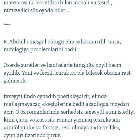
mənzərəsi ilə əks etdirə bilən mənalı və təsirli,
nüfuzedici söz oyada bilər…
***
K.Abdulla məşğul olduğu elm sahəsinin dil, tarix,
mifologiya problemlərini bədii
Əsərdə surətlər və hadisələrlə tanışlığa xeyli həcm
ayrılıb. Yeni və fərqli, xarakter ola biləcək obraza rast
gəlmədik.
təxəyyülündə oynadıb poetikləşdirir, elmdə
reallaşmayacaq «kəşf»lərinə bədii azadlıqda meydan
açır. O öz romanlarında sərhədsiz təxəyyül atını istədiyi
kimi çapır və xüsusilə roman yazmaq texnikasını
«mifolojilik» və faktsız, real olmayan «tarixilik»,
oyunları üzərində qurur.