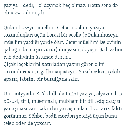
yazıya – dedi, - əl dəymək heç olmaz. Hətta sənə də
olmaz»: - demişdi.
Qulamhüseyn müəllim, Cəfər müəllim yazıya
toxunduqları üçün hərəsi bir əcəllə («Qulamhüseyn
müəllim yatdığı yerdə ölür, Cəfər müəllimi isə evinin
qabağında maşın vurur) dünyasını dəyişir. Bəd, zalım
ruh dediyinin üstündə durur…
Çiçək ləçəklərini xatırladan yazını görən əlini
toxundurmaq, sığallamaq istəyir. Yazı hər kəsi çəkib
aparır, labrint bir burulğana salır.
Ümumiyyətlə, K.Abdullada tarixi yazıya, əlyazmalara
xüsusi, sirli, müəmmalı, mübhəm bir dil tədqiqatçısı
yanaşması var. Lakin bu yanaşmada dil və tarix faktı
görünmür. Söhbət bədii əsərdən getdiyi üçün bunu
tələb edən də yoxdur.