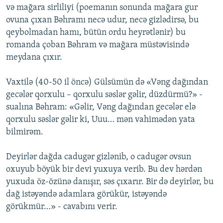
və mağara sirliliyi (poemanın sonunda mağara gur
ovuna çıxan Bəhramı necə udur, necə gizlədirsə, bu
qeybolmadan hamı, bütün ordu heyrətlənir) bu
romanda çoban Bəhram və mağara müstəvisində
meydana çıxır.
Vaxtilə (40-50 il öncə) Gülsümün də «Vəng dağından
gecələr qorxulu – qorxulu səslər gəlir, düzdürmü?» -
sualına Bəhram: «Gəlir, Vəng dağından gecələr elə
qorxulu səslər gəlir ki, Uuu… mən vahimədən yata
bilmirəm.
Deyirlər dağda cadugər gizlənib, o cadugər ovsun
oxuyub böyük bir devi yuxuya verib. Bu dev hərdən
yuxuda öz-özünə danışır, səs çıxarır. Bir də deyirlər, bu
dağ istəyəndə adamlara görükür, istəyəndə
görükmür…» - cavabını verir.