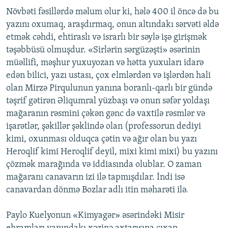
Növbəti fəsillərdə məlum olur ki, hələ 400 il öncə də bu
yazını oxumaq, araşdırmaq, onun altındakı sərvəti əldə
etmək cəhdi, ehtiraslı və israrlı bir səylə işə girişmək
təşəbbüsü olmuşdur. «Sirlərin sərgüzəşti» əsərinin
müəllifi, məşhur yuxuyozan və hətta yuxuları idarə
edən bilici, yazı ustası, çox elmlərdən və işlərdən hali
olan Mirzə Pirqulunun yanına boranlı-qarlı bir gündə
təşrif gətirən Əliqumral yüzbaşı və onun səfər yoldaşı
mağaranın rəsmini çəkən gənc də vaxtilə rəsmlər və
işarətlər, şəkillər şəklində olan (professorun dediyi
kimi, oxunması olduqca çətin və ağır olan bu yazı
Heroqlif kimi Heroqlif deyil, mixi kimi mixi) bu yazını
çözmək marağında və iddiasında olublar. O zaman
mağaranı canavarın izi ilə tapmışdılar. İndi isə
canavardan dönmə Bozlar adlı itin məharəti ilə.
Paylo Kuelyonun «Kimyagər» əsərindəki Misir