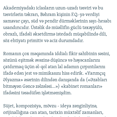
Akademiyadakı iclasların uzun-uzadı təsviri və bu
təsvirlərin təkrarı, Bəhram kişinin F.Q.-yə verdiyi
samavar çayı, süd və pendir dürməklərinin sayı-hesabı
usandırıcıdır. Üstəlik də müəllifin güclü təxəyyülü,
obrazlı, ifadəli əksetdirmə istedadı müqabilində dili,
söz ehtiyatı primitiv və aciz durumdadır.
Romanın çox məqamında iddialı fikir sahibinin səsini,
sözünü eşitmək əvəzinə düşüncə və həyəcanlarını
çatdırmaq üçün əl-qol atan lal adamın çırpıntılarını
ifadə edən jest və mimikasını hiss edirik. «Yarımçıq
Əlyazma» əsərinin dilindən danışanda da («Əzabları
bitməyən Gəncə zəlzələsi…») «kabinet romanları»
ifadəsini təsadüfən işlətməmişdim.
Süjet, kompozisiya, mövzu - ideya zənginliyinə,
orijinallığına can atan, tarixin müxtəlif zamanları,