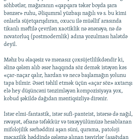
söhbətlər, mağaranın «qapqara təkər boyda şara
bənzər» ruhu, Əliqumral yüzbaşı nağılı və s. bu kimi
onlarla süjetqarışdıran, oxucu ilə müəllif arasında
tikanlı məftilə çevrilən xaotiklik nə ənənəyə, nə də
novatorluq (postmodernlik) adına yozulması halətdə
deyil.
Məhz bu əlaqəsiz və mənasız çoxsüjetlilikdəndir ki,
əlinə qələm alıb əsər haqqında söz demək istəyən kəs
«çar-naçar qalır, hardan və necə başlamağın yolunu
tapa bilmir. Əsəri təhlil etmək üçün «açar söz» axtarışı
elə hey düşüncəni tənzimləyən kompozisiyaya yox,
kobud şəkildə dağıdan məntiqsizliyə dirənir.
İstər elmi-fantastik, istər sufi-panteist, istərsə də nağıl,
rəvayət, əfsanə təfəkkür və təxəyyülümüzə hesablanan
mifolojilik sərhəddini aşan süni, qurama, patoloji
məcazilik həddində qələmə alınan təsvirlər (aşağıdan