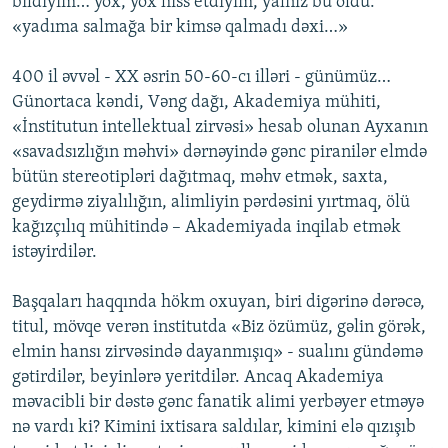
bildiyim… yox, yox hiss etdiyim, yalnız bu oldu:
«yadıma salmağa bir kimsə qalmadı dəxi…»
400 il əvvəl - XX əsrin 50-60-cı illəri - günümüz…
Günortaca kəndi, Vəng dağı, Akademiya mühiti,
«İnstitutun intellektual zirvəsi» hesab olunan Ayxanın
«savadsızlığın məhvi» dərnəyində gənc piranilər elmdə
bütün stereotipləri dağıtmaq, məhv etmək, saxta,
geydirmə ziyalılığın, alimliyin pərdəsini yırtmaq, ölü
kağızçılıq mühitində – Akademiyada inqilab etmək
istəyirdilər.
Başqaları haqqında hökm oxuyan, biri digərinə dərəcə,
titul, mövqe verən institutda «Biz özümüz, gəlin görək,
elmin hansı zirvəsində dayanmışıq» - sualını gündəmə
gətirdilər, beyinlərə yeritdilər. Ancaq Akademiya
məvacibli bir dəstə gənc fanatik alimi yerbəyer etməyə
nə vardı ki? Kimini ixtisara saldılar, kimini elə qızışıb