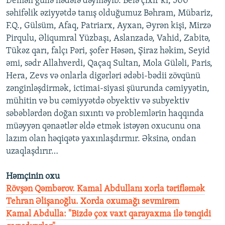
Deməli güllə hədəfə dəyməyib. Belə çıxır ki, 500
səhifəlik əziyyətdə tanış olduğumuz Bəhram, Mübariz,
F.Q., Gülsüm, Afaq, Patriarx, Ayxan, Əyrən kişi, Mirzə
Pirqulu, Əliqumral Yüzbaşı, Aslanzadə, Vahid, Zabitə,
Tükəz qarı, falçı Pəri, şofer Həsən, Şiraz həkim, Seyid
əmi, sədr Allahverdi, Qaçaq Sultan, Mola Güləli, Paris,
Hera, Zevs və onlarla digərləri ədəbi-bədii zövqünü
zənginləşdirmək, ictimai-siyasi şüurunda cəmiyyətin,
mühitin və bu cəmiyyətdə obyektiv və subyektiv
səbəblərdən doğan sıxıntı və problemlərin haqqında
müəyyən qənaətlər əldə etmək istəyən oxucunu ona
lazım olan həqiqətə yaxınlaşdırmır. Əksinə, ondan
uzaqlaşdırır…
Həmçinin oxu
Rövşən Qəmbərov. Kamal Abdullanı xorla tərifləmək
Tehran Əlişanoğlu. Xorda oxumağı sevmirəm
Kamal Abdulla: "Bizdə çox vaxt qarayaxma ilə tənqidi