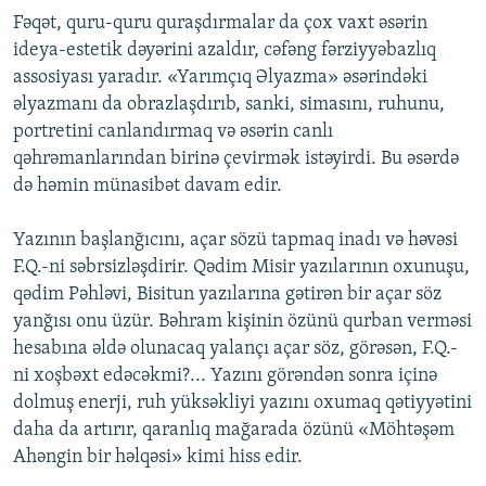
Fəqət, quru-quru quraşdırmalar da çox vaxt əsərin
ideya-estetik dəyərini azaldır, cəfəng fərziyyəbazlıq
assosiyası yaradır. «Yarımçıq Əlyazma» əsərindəki
əlyazmanı da obrazlaşdırıb, sanki, simasını, ruhunu,
portretini canlandırmaq və əsərin canlı
qəhrəmanlarından birinə çevirmək istəyirdi. Bu əsərdə
də həmin münasibət davam edir.
Yazının başlanğıcını, açar sözü tapmaq inadı və həvəsi
F.Q.-ni səbrsizləşdirir. Qədim Misir yazılarının oxunuşu,
qədim Pəhləvi, Bisitun yazılarına gətirən bir açar söz
yanğısı onu üzür. Bəhram kişinin özünü qurban verməsi
hesabına əldə olunacaq yalançı açar söz, görəsən, F.Q.-
ni xoşbəxt edəcəkmi?... Yazını görəndən sonra içinə
dolmuş enerji, ruh yüksəkliyi yazını oxumaq qətiyyətini
daha da artırır, qaranlıq mağarada özünü «Möhtəşəm
Ahəngin bir həlqəsi» kimi hiss edir.