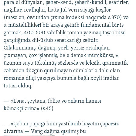
paralel dünyalar , şəhər-kənd, şəhərli-kəndli, əsatirlər,
nağıllar, reallıqlar, hətta Jül Vern sayağı kəşflər
(məsələn, övsundan çıxma kodeksi haqqında s.370) və
s. müxtəliflikləri bir araya gətirib fundamental bir iş
görmək, 400-500 səhifəlik roman yazmaq təşəbbüsü
qarşılığında dil-üslub sənətkarlığı zəifdir.
Cilalanmamış, dağınıq, yerli-yersiz ortalıqdan
çıxmayan, çox işlənmiş, belə demək mümkünsə, «
üzünün suyu tökülmüş sözlər»lə və leksik, qrammatik
cəhətdən düzgün qurulmayan cümlələrlə dolu olan
romanda dilçi yazıçıya bununla bağlı xeyli iradlar
tutası olduq:
— «Lənət şeytana, iblisə və onların hamısı
köməkçilərinə» (s.45)
— «Çoban papağı kimi yastılanıb həyətin çəpərsiz
divarına — Vəng dağına qısılmış bu