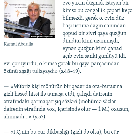
evə yaxın düşmək istəyən bir
kimsə bu cəngəllik çəpəri keçə
bilməzdi, gərək o, evin düz
başı üstünə dağın canından
qopud bir sivri qaya quzğun
dimdiüi kimi uzanmışdı,
Kamal Abdulla
eynən quzğun kimi qanad
açıb evin sanki günlüyü idi,
evi qoruyurdu, o kimsə gərək bu qaya parçasından
özünü aşağı tullayaydı» (s.48-49).
— «Mübriz kişi möhürün bir qədər də ora-burasına
gizli həsəd hissi ilə tamaşa etdi, çalışdı dairənin
ətrafındakı qarmaqarışıq sözləri (möhürdə sözlər
dairənin ətrafında yox, içərisində olur — İ.M.) oxusun,
alınmadı…» (s.57).
— «F.Q.nin bu cür dikbaşlığı (gizli də olsa), bu cür