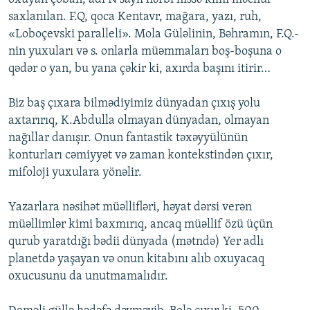
saxlanılan. F.Q, qoca Kentavr, mağara, yazı, ruh,
«Loboçevski paralleli». Mola Güləlinin, Bəhramın, F.Q.-
nin yuxuları və s. onlarla müəmmaları boş-boşuna o
qədər o yan, bu yana çəkir ki, axırda başını itirir…
Biz baş çıxara bilmədiyimiz dünyadan çıxış yolu
axtarırıq, K.Abdulla olmayan dünyadan, olmayan
nağıllar danışır. Onun fantastik təxəyyülünün
konturları cəmiyyət və zaman kontekstindən çıxır,
mifoloji yuxulara yönəlir.
Yazarlara nəsihət müəllifləri, həyat dərsi verən
müəllimlər kimi baxmırıq, ancaq müəllif özü üçün
qurub yaratdığı bədii dünyada (mətndə) Yer adlı
planetdə yaşayan və onun kitabını alıb oxuyacaq
oxucusunu da unutmamalıdır.