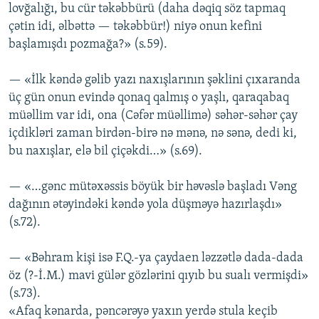
lovğalığı, bu cür təkəbbürü (daha dəqiq söz tapmaq
çətin idi, əlbəttə — təkəbbür!) niyə onun kefini
başlamışdı pozmağa?» (s.59).
— «İlk kəndə gəlib yazı naxışlarının şəklini çıxaranda
üç gün onun evində qonaq qalmış o yaşlı, qaraqabaq
müəllim var idi, ona (Cəfər müəllimə) səhər-səhər çay
içdikləri zaman birdən-birə nə mənə, nə sənə, dedi ki,
bu naxışlar, elə bil çiçəkdi…» (s.69).
— «…gənc mütəxəssis böyük bir həvəslə başladı Vəng
dağının ətəyindəki kəndə yola düşməyə hazırlaşdı»
(s.72).
— «Bəhram kişi isə F.Q.-ya çaydaen ləzzətlə dada-dada
öz (?-İ.M.) mavi gülər gözlərini qıyıb bu sualı vermişdi»
(s.73).
«Afaq kənarda, pəncərəyə yaxın yerdə stula keçib