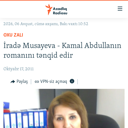
Keçid
linkləri
Əsas
2026, 06 Avqust, cümə axşamı, Bakı vaxtı 10:52
məzmuna
GÜNDƏM
OXU ZALI
qayıt
#İZAHLA
Əsas
İradə Musayeva - Kamal Abdullanın
KORRUPSIOMETR
naviqasiyaya
romanını tənqid edir
qayıt
#ƏSLINDƏ
Axtarışa
Oktyabr 17, 2011
FƏRQƏ BAX
keç
QANUNI DOĞRU
Paylaş
VPN-siz açmaq
ARAŞDIRMA
MULTIMEDIA
RADIO ARXIV
VIDEO
HAQQIMIZDA
FOTOQALEREYA
OXU ZALI