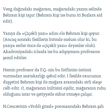
Vəng dağındakı mağaranı, mağaradakı yazını əslində
Bəhram kişi tapır (Bəhram kişi isə bunu iti Bozlara aid
edir).
Yazıya da «Çiçəkli yazı» adını elə Bəhram kişi qoyur.
(Ancaq sonrakı fəsillərin birində məlum olur ki, bu
yazıya əsrlər öncə də «çiçəkli yazı» deyənlər olub).
Akademiyadakı iclasda isə bu adqoymanı professora
şamil edirlər.
Həmin professor da F.Q.-nin bu lütfünün üstünü
vurmadan saxtakarlığı qəbul edir. I fəsildə oxucunun
diqqətini Bəhram kişi ilə mağara arasındakı sirli əlaqə
cəlb edir. O, mağaranın iniltisini eşidir, mağaranın ruhu
olduğunu israr və qətiyyətlə sübut etməyə çalışır.
N.Cəncəvinin «Yeddi gözəl» poemasındakı Bəhram şah