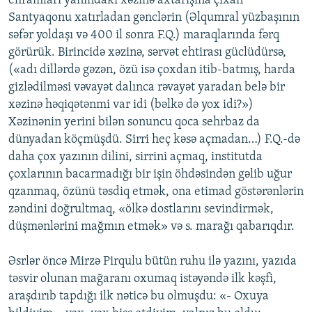
ehramları yanındakı xəzinə axtarışına çıxan
Santyaqonu xatırladan gənclərin (Əlqumral yüzbaşının
səfər yoldaşı və 400 il sonra F.Q.) maraqlarında fərq
görürük. Birincidə xəzinə, sərvət ehtirası güclüdürsə,
(«adı dillərdə gəzən, özü isə çoxdan itib-batmış, harda
gizlədilməsi vəvayət dalınca rəvayət yaradan belə bir
xəzinə həqiqətənmi var idi (bəlkə də yox idi?»)
Xəzinənin yerini bilən sonuncu qoca sehrbaz da
dünyadan köçmüşdü. Sirri heç kəsə açmadan…) F.Q.-də
daha çox yazının dilini, sirrini açmaq, institutda
çoxlarının bacarmadığı bir işin öhdəsindən gəlib uğur
qzanmaq, özünü təsdiq etmək, ona etimad göstərənlərin
zəndini doğrultmaq, «ölkə dostlarını sevindirmək,
düşmənlərini mağmın etmək» və s. marağı qabarıqdır.
Əsrlər öncə Mirzə Pirqulu bütün ruhu ilə yazını, yazıda
təsvir olunan mağaranı oxumaq istəyəndə ilk kəşfi,
araşdırıb tapdığı ilk nəticə bu olmuşdu: «- Oxuya