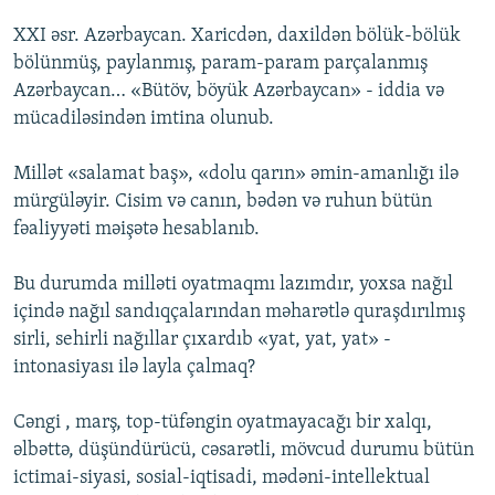
XXI əsr. Azərbaycan. Xaricdən, daxildən bölük-bölük
bölünmüş, paylanmış, param-param parçalanmış
Azərbaycan… «Bütöv, böyük Azərbaycan» - iddia və
mücadiləsindən imtina olunub.
Millət «salamat baş», «dolu qarın» əmin-amanlığı ilə
mürgüləyir. Cisim və canın, bədən və ruhun bütün
fəaliyyəti məişətə hesablanıb.
Bu durumda milləti oyatmaqmı lazımdır, yoxsa nağıl
içində nağıl sandıqçalarından məharətlə quraşdırılmış
sirli, sehirli nağıllar çıxardıb «yat, yat, yat» -
intonasiyası ilə layla çalmaq?
Cəngi , marş, top-tüfəngin oyatmayacağı bir xalqı,
əlbəttə, düşündürücü, cəsarətli, mövcud durumu bütün
ictimai-siyasi, sosial-iqtisadi, mədəni-intellektual