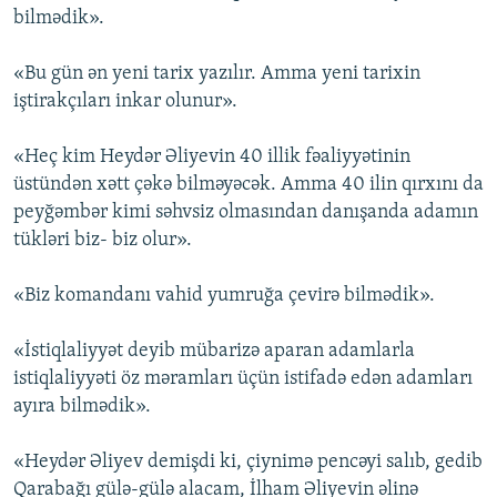
bilmədik».
«Bu gün ən yeni tarix yazılır. Amma yeni tarixin
iştirakçıları inkar olunur».
«Heç kim Heydər Əliyevin 40 illik fəaliyyətinin
üstündən xətt çəkə bilməyəcək. Amma 40 ilin qırxını da
peyğəmbər kimi səhvsiz olmasından danışanda adamın
tükləri biz- biz olur».
«Biz komandanı vahid yumruğa çevirə bilmədik».
«İstiqlaliyyət deyib mübarizə aparan adamlarla
istiqlaliyyəti öz məramları üçün istifadə edən adamları
ayıra bilmədik».
«Heydər Əliyev demişdi ki, çiynimə pencəyi salıb, gedib
Qarabağı gülə-gülə alacam, İlham Əliyevin əlinə