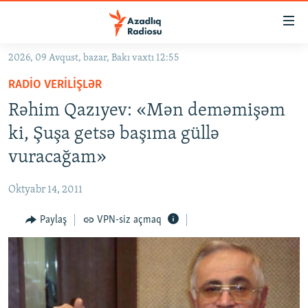
Keçid
linkləri
Əsas
2026, 09 Avqust, bazar, Bakı vaxtı 12:55
məzmuna
GÜNDƏM
RADIO VERILIŞLƏR
qayıt
#İZAHLA
Əsas
Rəhim Qazıyev: «Mən deməmişəm
KORRUPSIOMETR
naviqasiyaya
ki, Şuşa getsə başıma güllə
qayıt
#ƏSLINDƏ
vuracağam»
Axtarışa
FƏRQƏ BAX
keç
Oktyabr 14, 2011
QANUNI DOĞRU
Paylaş
VPN-siz açmaq
ARAŞDIRMA
MULTIMEDIA
RADIO ARXIV
VIDEO
HAQQIMIZDA
FOTOQALEREYA
OXU ZALI