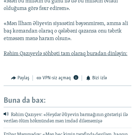
«Mən bu millətin bu günü ilə də bu millətin övladı
olduğuma görə fəxr edirəm».
«Mən İlham Əliyevin siyasətini bəyənmirəm, amma ali
baş komandan olaraq o qələbəni qazansa onu təbrik
etməsəm mənə haram olsun».
Rəhim Qazıyevlə söhbəti tam olaraq buradan dinləyin:
Paylaş
VPN-siz açmaq
Bizi izlə
Buna da bax:
Rəhim Qazıyev: «Heydər Əliyevin barmağının göstərişi ilə
verilən ölüm hökmündən mən imdad diləməmişə
Etibar Məmmədov: «Mən heç kimin tərəfində deyiləm, haqqın