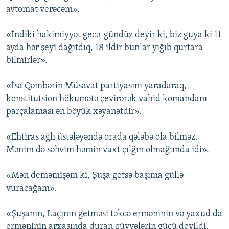
avtomat verəcəm».
«İndiki hakimiyyət gecə-gündüz deyir ki, biz guya ki 11
ayda hər şeyi dağıtdıq, 18 ildir bunlar yığıb qurtara
bilmirlər».
«İsa Qəmbərin Müsavat partiyasını yaradaraq,
konstitutsion hökumətə çevirərək vahid komandanı
parçalaması ən böyük xəyanətdir».
«Ehtiras ağlı üstələyəndə orada qələbə ola bilməz.
Mənim də səhvim həmin vaxt çılğın olmağımda idi».
«Mən deməmişəm ki, Şuşa getsə başıma güllə
vuracağam».
«Şuşanın, Laçının getməsi təkcə erməninin və yaxud da
erməninin arxasında duran qüvvələrin gücü deyildi.