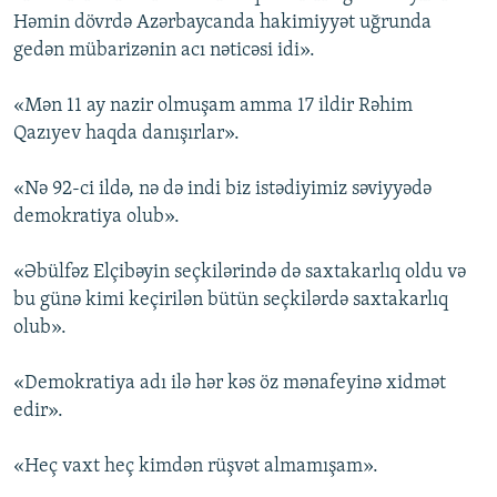
Həmin dövrdə Azərbaycanda hakimiyyət uğrunda
gedən mübarizənin acı nəticəsi idi».
«Mən 11 ay nazir olmuşam amma 17 ildir Rəhim
Qazıyev haqda danışırlar».
«Nə 92-ci ildə, nə də indi biz istədiyimiz səviyyədə
demokratiya olub».
«Əbülfəz Elçibəyin seçkilərində də saxtakarlıq oldu və
bu günə kimi keçirilən bütün seçkilərdə saxtakarlıq
olub».
«Demokratiya adı ilə hər kəs öz mənafeyinə xidmət
edir».
«Heç vaxt heç kimdən rüşvət almamışam».