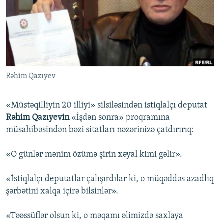
İNFOQRAFIKA
AZƏRBAYCAN ƏDƏBIYYATI KITABXANASI
MISSIYAMIZ
BIZI IZLƏ
KARIKATURA
İSLAM VƏ DEMOKRATIYA
PEŞƏ ETIKASI VƏ JURNALISTIKA STANDARTLARIMIZ
İZ - MƏDƏNIYYƏT PROQRAMI
MATERIALLARIMIZDAN ISTIFADƏ
AZADLIQRADIOSU MOBIL TELEFONUNUZDA
RFE/RL-in bütün saytları
Rəhim Qazıyev
BIZIMLƏ ƏLAQƏ
XƏBƏR BÜLLETENLƏRIMIZ
«Müstəqilliyin 20 illiyi» silsiləsindən istiqlalçı deputat
Rəhim Qazıyevin
«İşdən sonra» proqramına
müsahibəsindən bəzi sitatları nəzərinizə çatdırırıq:
«O günlər mənim özümə şirin xəyal kimi gəlir».
«İstiqlalçı deputatlar çalışırdılar ki, o müqəddəs azadlıq
şərbətini xalqa içirə bilsinlər».
«Təəssüflər olsun ki, o məqamı əlimizdə saxlaya