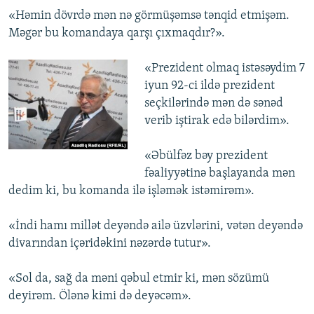
«Həmin dövrdə mən nə görmüşəmsə tənqid etmişəm.
Məgər bu komandaya qarşı çıxmaqdır?».
«Prezident olmaq istəsəydim 7
iyun 92-ci ildə prezident
seçkilərində mən də sənəd
verib iştirak edə bilərdim».
«Əbülfəz bəy prezident
fəaliyyətinə başlayanda mən
dedim ki, bu komanda ilə işləmək istəmirəm».
«İndi hamı millət deyəndə ailə üzvlərini, vətən deyəndə
divarından içəridəkini nəzərdə tutur».
«Sol da, sağ da məni qəbul etmir ki, mən sözümü
deyirəm. Ölənə kimi də deyəcəm».