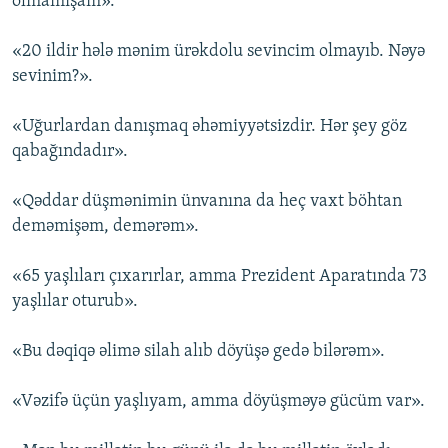
olmamışam».
«20 ildir hələ mənim ürəkdolu sevincim olmayıb. Nəyə
sevinim?».
«Uğurlardan danışmaq əhəmiyyətsizdir. Hər şey göz
qabağındadır».
«Qəddar düşmənimin ünvanına da heç vaxt böhtan
deməmişəm, demərəm».
«65 yaşlıları çıxarırlar, amma Prezident Aparatında 73
yaşlılar oturub».
«Bu dəqiqə əlimə silah alıb döyüşə gedə bilərəm».
«Vəzifə üçün yaşlıyam, amma döyüşməyə gücüm var».