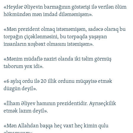
«Heydər Əliyevin barmağının göstərişi ilə verilən ölüm
hökmündən mən imdad diləməmişəm».
«Mən prezident olmaq istəməmişəm, sadəcə olaraq bu
torpağın çiçəklənməsini, bu torpaqda yaşayan
insanların xoşbəxt olmasını istəmişəm».
«Mənim müdafiə naziri olanda iki təlim görmüş
taborum yox idi».
«6 aylıq ordu ilə 20 illik ordunu müqayisə etmək
düzgün deyil».
«İlham Əliyev hamının prezidentidir. Ayrıseçkilik
etmək lazım deyil».
«Mən Allahdan başqa heç vaxt heç kimin qulu