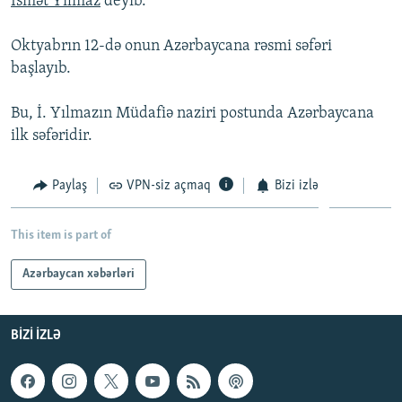
İsmət Yılmaz
deyib.
İNFOQRAFIKA
AZƏRBAYCAN ƏDƏBIYYATI KITABXANASI
MISSIYAMIZ
BIZI IZLƏ
Oktyabrın 12-də onun Azərbaycana rəsmi səfəri
KARIKATURA
İSLAM VƏ DEMOKRATIYA
PEŞƏ ETIKASI VƏ JURNALISTIKA STANDARTLARIMIZ
başlayıb.
İZ - MƏDƏNIYYƏT PROQRAMI
MATERIALLARIMIZDAN ISTIFADƏ
Bu, İ. Yılmazın Müdafiə naziri postunda Azərbaycana
AZADLIQRADIOSU MOBIL TELEFONUNUZDA
RFE/RL-in bütün saytları
ilk səfəridir.
BIZIMLƏ ƏLAQƏ
XƏBƏR BÜLLETENLƏRIMIZ
Paylaş
VPN-siz açmaq
Bizi izlə
This item is part of
Azərbaycan xəbərləri
BIZI IZLƏ