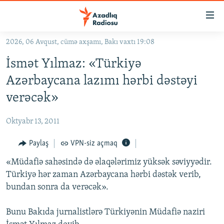
Keçid
linkləri
Əsas
2026, 06 Avqust, cümə axşamı, Bakı vaxtı 19:08
məzmuna
GÜNDƏM
İsmət Yılmaz: «Türkiyə
qayıt
#İZAHLA
Əsas
Azərbaycana lazımı hərbi dəstəyi
KORRUPSIOMETR
naviqasiyaya
verəcək»
qayıt
#ƏSLINDƏ
Axtarışa
Oktyabr 13, 2011
FƏRQƏ BAX
keç
QANUNI DOĞRU
Paylaş
VPN-siz açmaq
ARAŞDIRMA
«Müdafiə sahəsində də əlaqələrimiz yüksək səviyyədir.
Türkiyə hər zaman Azərbaycana hərbi dəstək verib,
MULTIMEDIA
bundan sonra da verəcək».
RADIO ARXIV
VIDEO
Bunu Bakıda jurnalistlərə Türkiyənin Müdafiə naziri
HAQQIMIZDA
FOTOQALEREYA
OXU ZALI