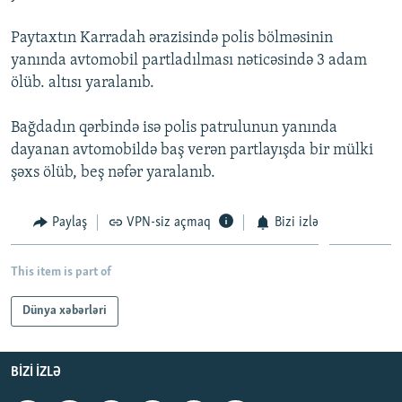
İNFOQRAFIKA
AZƏRBAYCAN ƏDƏBIYYATI KITABXANASI
MISSIYAMIZ
BIZI IZLƏ
Paytaxtın Karradah ərazisində polis bölməsinin
KARIKATURA
İSLAM VƏ DEMOKRATIYA
PEŞƏ ETIKASI VƏ JURNALISTIKA STANDARTLARIMIZ
yanında avtomobil partladılması nəticəsində 3 adam
ölüb. altısı yaralanıb.
İZ - MƏDƏNIYYƏT PROQRAMI
MATERIALLARIMIZDAN ISTIFADƏ
AZADLIQRADIOSU MOBIL TELEFONUNUZDA
RFE/RL-in bütün saytları
Bağdadın qərbində isə polis patrulunun yanında
BIZIMLƏ ƏLAQƏ
dayanan avtomobildə baş verən partlayışda bir mülki
şəxs ölüb, beş nəfər yaralanıb.
XƏBƏR BÜLLETENLƏRIMIZ
Paylaş
VPN-siz açmaq
Bizi izlə
This item is part of
Dünya xəbərləri
BIZI IZLƏ