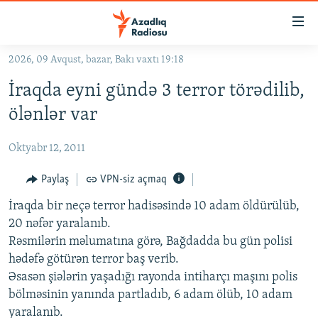
Keçid
linkləri
Əsas
2026, 09 Avqust, bazar, Bakı vaxtı 19:18
məzmuna
GÜNDƏM
İraqda eyni gündə 3 terror törədilib,
qayıt
#İZAHLA
Əsas
ölənlər var
KORRUPSIOMETR
naviqasiyaya
qayıt
Oktyabr 12, 2011
#ƏSLINDƏ
Axtarışa
FƏRQƏ BAX
Paylaş
VPN-siz açmaq
keç
QANUNI DOĞRU
İraqda bir neçə terror hadisəsində 10 adam öldürülüb,
20 nəfər yaralanıb.
ARAŞDIRMA
Rəsmilərin məlumatına görə, Bağdadda bu gün polisi
MULTIMEDIA
hədəfə götürən terror baş verib.
Əsasən şiələrin yaşadığı rayonda intiharçı maşını polis
RADIO ARXIV
VIDEO
bölməsinin yanında partladıb, 6 adam ölüb, 10 adam
HAQQIMIZDA
FOTOQALEREYA
OXU ZALI
yaralanıb.