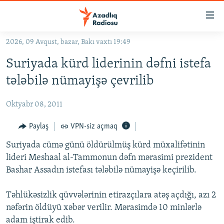
Keçid
linkləri
Əsas
2026, 09 Avqust, bazar, Bakı vaxtı 19:49
məzmuna
GÜNDƏM
Suriyada kürd liderinin dəfni istefa
qayıt
#İZAHLA
Əsas
tələbilə nümayişə çevrilib
KORRUPSIOMETR
naviqasiyaya
qayıt
Oktyabr 08, 2011
#ƏSLINDƏ
Axtarışa
FƏRQƏ BAX
Paylaş
VPN-siz açmaq
keç
QANUNI DOĞRU
Suriyada cümə günü öldürülmüş kürd müxalifətinin
lideri Meshaal al-Tammonun dəfn mərasimi prezident
ARAŞDIRMA
Bashar Assadın istefası tələbilə nümayişə keçirilib.
MULTIMEDIA
Təhlükəsizlik qüvvələrinin etirazçılara atəş açdığı, azı 2
RADIO ARXIV
VIDEO
nəfərin öldüyü xəbər verilir. Mərasimdə 10 minlərlə
HAQQIMIZDA
FOTOQALEREYA
OXU ZALI
adam iştirak edib.