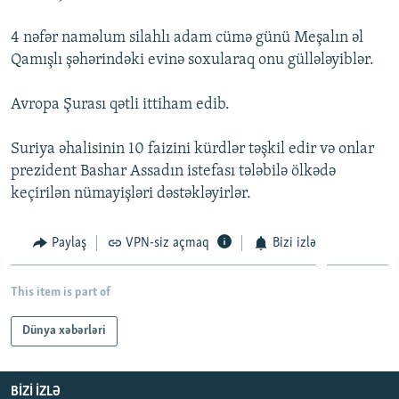
İNFOQRAFIKA
AZƏRBAYCAN ƏDƏBIYYATI KITABXANASI
MISSIYAMIZ
BIZI IZLƏ
4 nəfər naməlum silahlı adam cümə günü Meşalın əl
KARIKATURA
İSLAM VƏ DEMOKRATIYA
PEŞƏ ETIKASI VƏ JURNALISTIKA STANDARTLARIMIZ
Qamışlı şəhərindəki evinə soxularaq onu güllələyiblər.
İZ - MƏDƏNIYYƏT PROQRAMI
MATERIALLARIMIZDAN ISTIFADƏ
Avropa Şurası qətli ittiham edib.
AZADLIQRADIOSU MOBIL TELEFONUNUZDA
RFE/RL-in bütün saytları
BIZIMLƏ ƏLAQƏ
Suriya əhalisinin 10 faizini kürdlər təşkil edir və onlar
prezident Bashar Assadın istefası tələbilə ölkədə
XƏBƏR BÜLLETENLƏRIMIZ
keçirilən nümayişləri dəstəkləyirlər.
Paylaş
VPN-siz açmaq
Bizi izlə
This item is part of
Dünya xəbərləri
BIZI IZLƏ