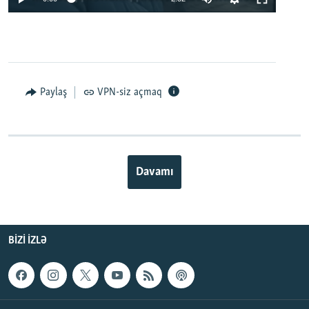
Paylaş
VPN-siz açmaq
Davamı
BIZI IZLƏ