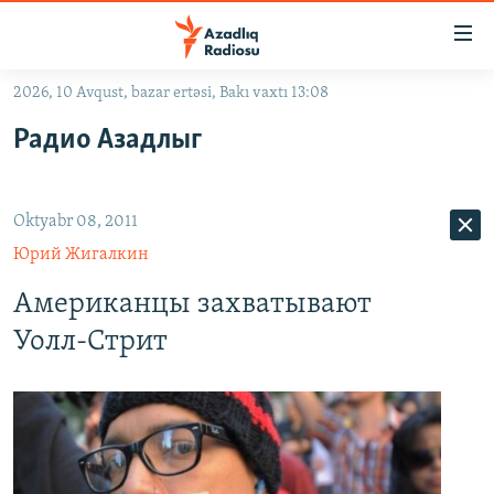
Keçid
linkləri
Əsas
2026, 10 Avqust, bazar ertəsi, Bakı vaxtı 13:08
məzmuna
GÜNDƏM
Радио Азадлыг
qayıt
#İZAHLA
Əsas
KORRUPSIOMETR
naviqasiyaya
Oktyabr 08, 2011
qayıt
#ƏSLINDƏ
Axtarışa
Юрий Жигалкин
FƏRQƏ BAX
keç
Американцы захватывают
QANUNI DOĞRU
Уолл-Стрит
ARAŞDIRMA
MULTIMEDIA
RADIO ARXIV
VIDEO
HAQQIMIZDA
FOTOQALEREYA
OXU ZALI