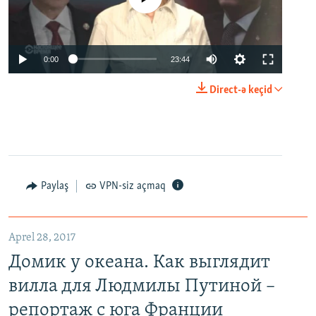
0:00
23:44
Direct-ə keçid
Paylaş
VPN-siz açmaq
Aprel 28, 2017
Домик у океана. Как выглядит
вилла для Людмилы Путиной –
репортаж с юга Франции