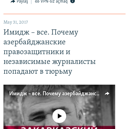
Paylaş
VPN-siz açmaq
May 31, 2017
Имидж – все. Почему
азербайджанские
правозащитники и
независимые журналисты
попадают в тюрьму
Имидж – все. Почему азербайджанские правозащитники и независимые журналисты попадают в тюрьму
No media source currently available