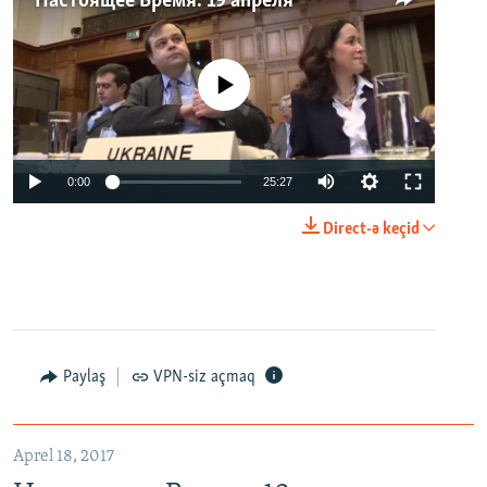
Настоящее Время. 19 апреля
No media source currently available
0:00
25:27
Direct-ə keçid
Paylaş
VPN-siz açmaq
Aprel 18, 2017