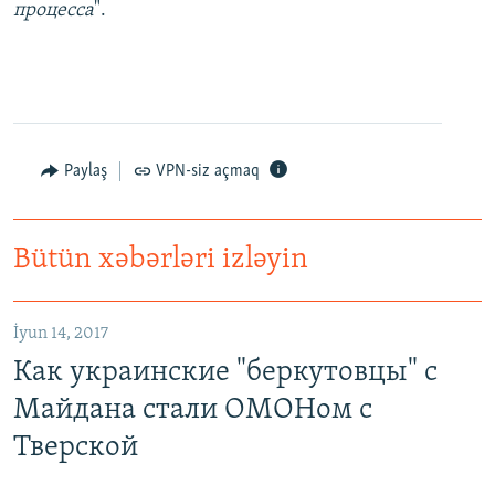
процесса
".
Paylaş
VPN-siz açmaq
Bütün xəbərləri izləyin
İyun 14, 2017
Как украинские "беркутовцы" с
Майдана стали ОМОНом с
Тверской