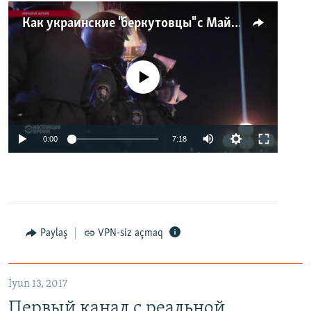
Как украинские "беркутовцы" с Майдана стали ОМОНом с Тверской
No media source currently available
0:00
7:18
Paylaş
VPN-siz açmaq
İyun 13, 2017
Первый канал с реальной