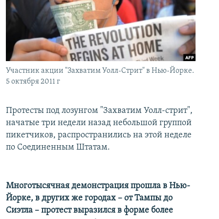
İNFOQRAFIKA
AZƏRBAYCAN ƏDƏBIYYATI KITABXANASI
MISSIYAMIZ
BIZI IZLƏ
KARIKATURA
İSLAM VƏ DEMOKRATIYA
PEŞƏ ETIKASI VƏ JURNALISTIKA STANDARTLARIMIZ
İZ - MƏDƏNIYYƏT PROQRAMI
MATERIALLARIMIZDAN ISTIFADƏ
AZADLIQRADIOSU MOBIL TELEFONUNUZDA
RFE/RL-in bütün saytları
Участник акции "Захватим Уолл-Стрит" в Нью-Йорке.
BIZIMLƏ ƏLAQƏ
5 октября 2011 г
XƏBƏR BÜLLETENLƏRIMIZ
Протесты под лозунгом "Захватим Уолл-стрит",
начатые три недели назад небольшой группой
пикетчиков, распространились на этой неделе
по Соединенным Штатам.
Многотысячная демонстрация прошла в Нью-
Йорке, в других же городах – от Тампы до
Сиэтла – протест выразился в форме более