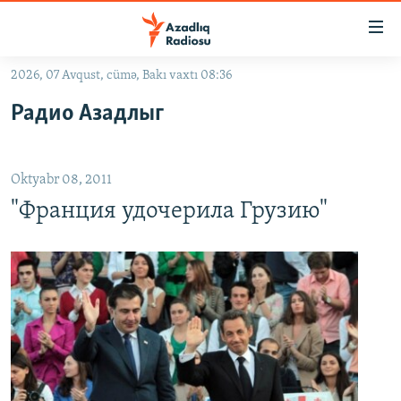
Keçid
linkləri
Əsas
2026, 07 Avqust, cümə, Bakı vaxtı 08:36
məzmuna
GÜNDƏM
Радио Азадлыг
qayıt
#İZAHLA
Əsas
KORRUPSIOMETR
naviqasiyaya
Oktyabr 08, 2011
qayıt
#ƏSLINDƏ
Axtarışa
"Франция удочерила Грузию"
FƏRQƏ BAX
keç
QANUNI DOĞRU
ARAŞDIRMA
MULTIMEDIA
RADIO ARXIV
VIDEO
HAQQIMIZDA
FOTOQALEREYA
OXU ZALI