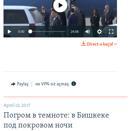
No media source currently available
0:00
24:06
Direct-ə keçid
Paylaş
VPN-siz açmaq
Aprel 12, 2017
Погром в темноте: в Бишкеке
под покровом ночи