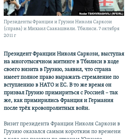
İNFOQRAFIKA
AZƏRBAYCAN ƏDƏBIYYATI KITABXANASI
MISSIYAMIZ
BIZI IZLƏ
KARIKATURA
İSLAM VƏ DEMOKRATIYA
PEŞƏ ETIKASI VƏ JURNALISTIKA STANDARTLARIMIZ
Президенты Франции и Грузии Николя Саркози
İZ - MƏDƏNIYYƏT PROQRAMI
MATERIALLARIMIZDAN ISTIFADƏ
(справа) и Михаил Саакашвили. Тбилиси. 7 октября
2011 г
AZADLIQRADIOSU MOBIL TELEFONUNUZDA
RFE/RL-in bütün saytları
BIZIMLƏ ƏLAQƏ
Президент Франции Николя Саркози, выступая
на многотысячном митинге в Тбилиси в ходе
XƏBƏR BÜLLETENLƏRIMIZ
своего визита в Грузию, заявил, что страна
имеет полное право выражать стремление по
вступлению в НАТО и ЕС. В то же время он
призвал Грузию примириться с Россией – так
же, как примирились Франция и Германия
после трёх кровопролитных войн.
Визит президента Франции Николя Саркози в
Грузию оказался самым коротким по времени