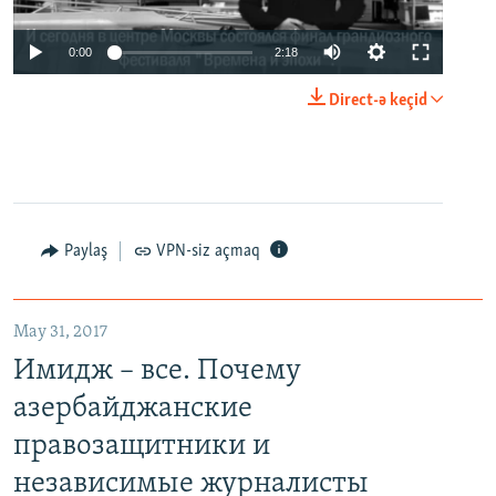
0:00
2:18
Direct-ə keçid
Paylaş
VPN-siz açmaq
May 31, 2017
Имидж – все. Почему
азербайджанские
правозащитники и
независимые журналисты