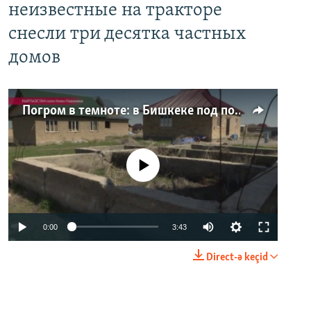
неизвестные на тракторе
снесли три десятка частных
домов
Погром в темноте: в Бишкеке под покровом ночи неизвестные на тракторе снесли три десятка частных домов
No media source currently available
0:00
3:43
Direct-ə keçid