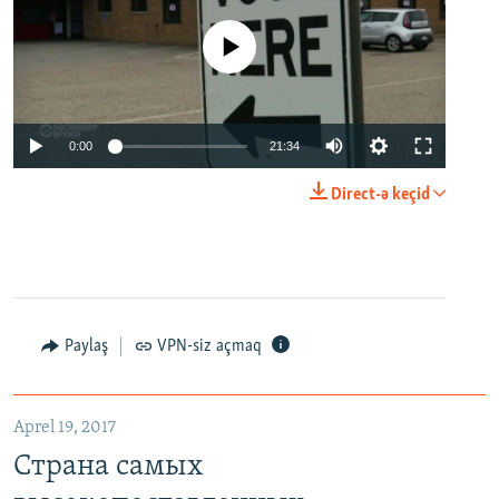
No media source currently available
0:00
21:34
Direct-ə keçid
Paylaş
VPN-siz açmaq
Aprel 19, 2017
Страна самых