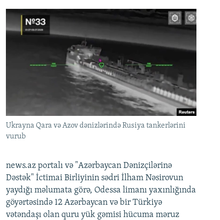
Ukrayna Qara və Azov dənizlərində Rusiya tankerlərini
vurub
news.az portalı və "Azərbaycan Dənizçilərinə
Dəstək" İctimai Birliyinin sədri İlham Nəsirovun
yaydığı məlumata görə, Odessa limanı yaxınlığında
göyərtəsində 12 Azərbaycan və bir Türkiyə
vətəndaşı olan quru yük gəmisi hücuma məruz