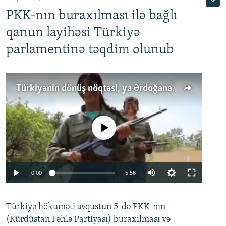
PKK-nın buraxılması ilə bağlı
qanun layihəsi Türkiyə
parlamentinə təqdim olunub
Türkiyənin dönüş nöqtəsi, ya Ərdoğana üçüncü şans: PKK ilə qəfil barışıq nə deməkdir?
No media source currently available
Auto
0:00
5:56
240p
Türkiyə hökuməti avqustun 5-də PKK-nın
360p
(Kürdüstan Fəhlə Partiyası) buraxılması və
480p
Auto
240p
360p
480p