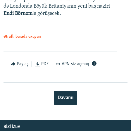
də Londonda Böyük Britaniyanın yeni baş naziri
Endi Börnem
lə görüşəcək.
Ətraflı burada oxuyun
Paylaş
PDF
VPN-siz açmaq
Davamı
BIZI IZLƏ