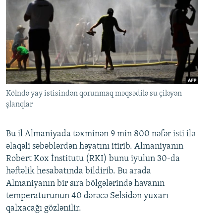
Kölndə yay istisindən qorunmaq məqsədilə su çiləyən
şlanqlar
Bu il Almaniyada təxminən 9 min 800 nəfər isti ilə
əlaqəli səbəblərdən həyatını itirib. Almaniyanın
Robert Kox İnstitutu (RKI) bunu iyulun 30-da
həftəlik hesabatında bildirib. Bu arada
Almaniyanın bir sıra bölgələrində havanın
temperaturunun 40 dərəcə Selsidən yuxarı
qalxacağı gözlənilir.