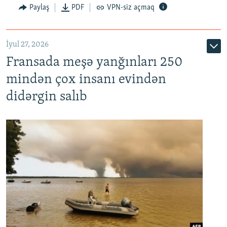
Paylaş
PDF
VPN-siz açmaq
İyul 27, 2026
Fransada meşə yanğınları 250
mindən çox insanı evindən
didərgin salıb