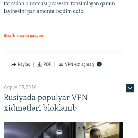
tərksilah olunması prosesini tənzimləyən qanun
720p
layihəsini parlamentə təqdim edib.
720p
1080p
1080p
Ətraflı burada oxuyun
Paylaş
PDF
VPN-siz açmaq
Avqust 05, 2026
Rusiyada populyar VPN
xidmətləri bloklanıb