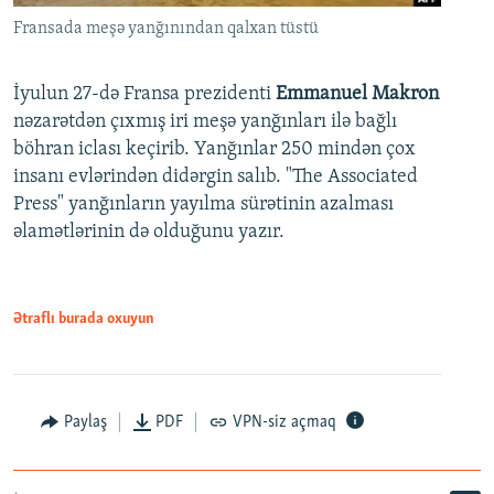
Fransada meşə yanğınından qalxan tüstü
İyulun 27-də Fransa prezidenti
Emmanuel Makron
nəzarətdən çıxmış iri meşə yanğınları ilə bağlı
böhran iclası keçirib. Yanğınlar 250 mindən çox
insanı evlərindən didərgin salıb. "The Associated
Press" yanğınların yayılma sürətinin azalması
əlamətlərinin də olduğunu yazır.
Ətraflı burada oxuyun
Paylaş
PDF
VPN-siz açmaq