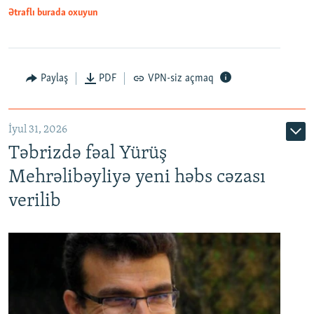
Ətraflı burada oxuyun
Paylaş
PDF
VPN-siz açmaq
İyul 31, 2026
Təbrizdə fəal Yürüş
Mehrəlibəyliyə yeni həbs cəzası
verilib