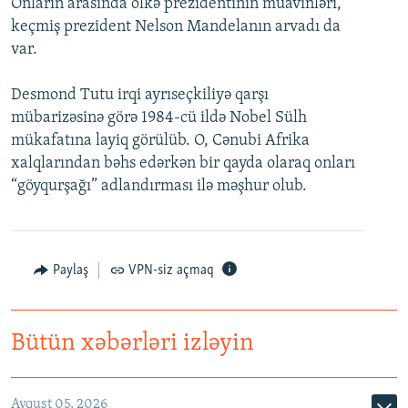
Onların arasında ölkə prezidentinin müavinləri,
İNFOQRAFIKA
AZƏRBAYCAN ƏDƏBIYYATI KITABXANASI
MISSIYAMIZ
keçmiş prezident Nelson Mandelanın arvadı da
BIZI IZLƏ
var.
KARIKATURA
İSLAM VƏ DEMOKRATIYA
PEŞƏ ETIKASI VƏ JURNALISTIKA STANDARTLARIMIZ
İZ - MƏDƏNIYYƏT PROQRAMI
MATERIALLARIMIZDAN ISTIFADƏ
Desmond Tutu irqi ayrıseçkiliyə qarşı
AZADLIQRADIOSU MOBIL TELEFONUNUZDA
mübarizəsinə görə 1984-cü ildə Nobel Sülh
RFE/RL-in bütün saytları
mükafatına layiq görülüb. O, Cənubi Afrika
BIZIMLƏ ƏLAQƏ
xalqlarından bəhs edərkən bir qayda olaraq onları
XƏBƏR BÜLLETENLƏRIMIZ
“göyqurşağı” adlandırması ilə məşhur olub.
Paylaş
VPN-siz açmaq
Bütün xəbərləri izləyin
Avqust 05, 2026