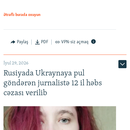
Ətraflı burada oxuyun
Paylaş
PDF
VPN-siz açmaq
İyul 29, 2026
Rusiyada Ukraynaya pul
göndərən jurnalistə 12 il həbs
cəzası verilib