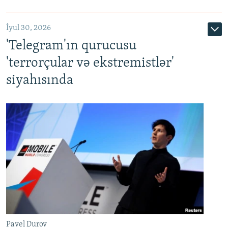
İyul 30, 2026
'Telegram'ın qurucusu
'terrorçular və ekstremistlər'
siyahısında
Pavel Durov