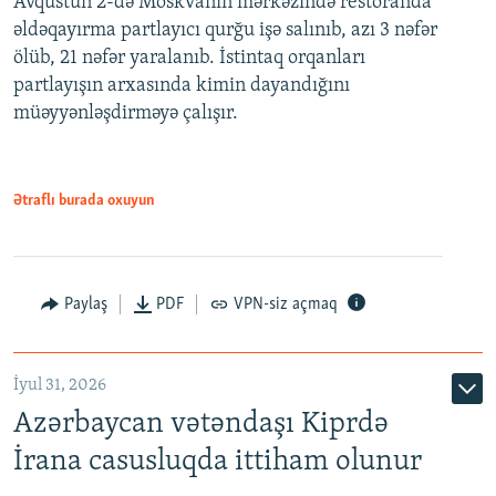
Avqustun 2-də Moskvanın mərkəzində restoranda
əldəqayırma partlayıcı qurğu işə salınıb, azı 3 nəfər
ölüb, 21 nəfər yaralanıb. İstintaq orqanları
partlayışın arxasında kimin dayandığını
müəyyənləşdirməyə çalışır.
Ətraflı burada oxuyun
Paylaş
PDF
VPN-siz açmaq
İyul 31, 2026
Azərbaycan vətəndaşı Kiprdə
İrana casusluqda ittiham olunur