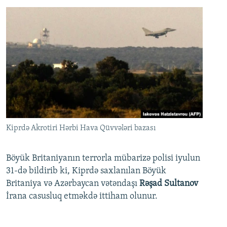
Kiprdə Akrotiri Hərbi Hava Qüvvələri bazası
Böyük Britaniyanın terrorla mübarizə polisi iyulun
31-də bildirib ki, Kiprdə saxlanılan Böyük
Britaniya və Azərbaycan vətəndaşı
Rəşad Sultanov
İrana casusluq etməkdə ittiham olunur.