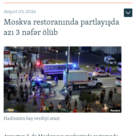
Avqust 03, 2026
Moskva restoranında partlayışda
azı 3 nəfər ölüb
Hadisənin baş verdiyi ərazi