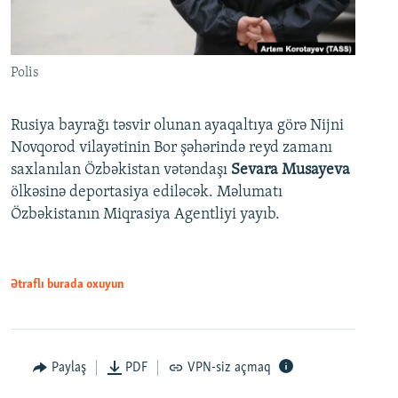
Polis
Rusiya bayrağı təsvir olunan ayaqaltıya görə Nijni
Novqorod vilayətinin Bor şəhərində reyd zamanı
saxlanılan Özbəkistan vətəndaşı
Sevara Musayeva
ölkəsinə deportasiya ediləcək. Məlumatı
Özbəkistanın Miqrasiya Agentliyi yayıb.
Ətraflı burada oxuyun
Paylaş
PDF
VPN-siz açmaq