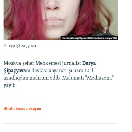
Darya Şipaçyova
Moskva şəhər Məhkəməsi jurnalist
Darya
Şipaçyova
nı dövlətə xəyanət işi üzrə 12 il
azadlıqdan məhrum edib. Məlumatı "Mediazona"
yayıb.
Ətraflı burada oxuyun