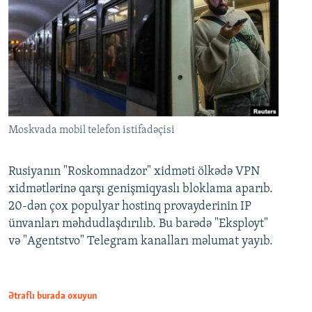
Moskvada mobil telefon istifadəçisi
Rusiyanın "Roskomnadzor" xidməti ölkədə VPN
xidmətlərinə qarşı genişmiqyaslı bloklama aparıb.
20-dən çox populyar hostinq provayderinin IP
ünvanları məhdudlaşdırılıb. Bu barədə "Eksployt"
və "Agentstvo" Telegram kanalları məlumat yayıb.
Ətraflı burada oxuyun