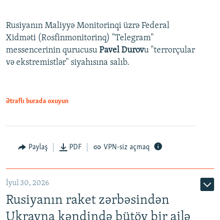
Rusiyanın Maliyyə Monitorinqi üzrə Federal
Xidməti (Rosfinmonitorinq) "Telegram"
messencerinin qurucusu
Pavel Durov
u "terrorçular
və ekstremistlər" siyahısına salıb.
Ətraflı burada oxuyun
Paylaş
PDF
VPN-siz açmaq
İyul 30, 2026
Rusiyanın raket zərbəsindən
Ukrayna kəndində bütöv bir ailə