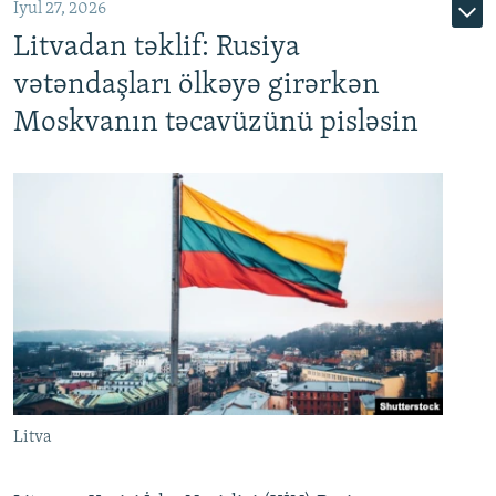
İyul 27, 2026
Litvadan təklif: Rusiya
vətəndaşları ölkəyə girərkən
Moskvanın təcavüzünü pisləsin
Litva