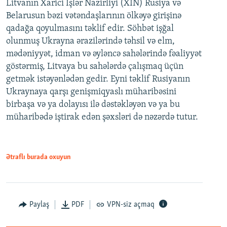
Litvanın Xarici İşlər Nazirliyi (XİN) Rusiya və
Belarusun bəzi vətəndaşlarının ölkəyə girişinə
qadağa qoyulmasını təklif edir. Söhbət işğal
olunmuş Ukrayna ərazilərində təhsil və elm,
mədəniyyət, idman və əyləncə sahələrində fəaliyyət
göstərmiş, Litvaya bu sahələrdə çalışmaq üçün
getmək istəyənlədən gedir. Eyni təklif Rusiyanın
Ukraynaya qarşı genişmiqyaslı müharibəsini
birbaşa və ya dolayısı ilə dəstəkləyən və ya bu
müharibədə iştirak edən şəxsləri də nəzərdə tutur.
Ətraflı burada oxuyun
Paylaş
PDF
VPN-siz açmaq