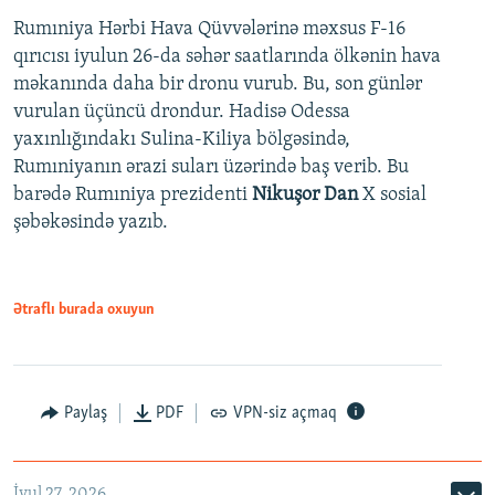
Rumıniya Hərbi Hava Qüvvələrinə məxsus F-16
qırıcısı iyulun 26-da səhər saatlarında ölkənin hava
məkanında daha bir dronu vurub. Bu, son günlər
vurulan üçüncü drondur. Hadisə Odessa
yaxınlığındakı Sulina-Kiliya bölgəsində,
Rumıniyanın ərazi suları üzərində baş verib. Bu
barədə Rumıniya prezidenti
Nikuşor Dan
X sosial
şəbəkəsində yazıb.
Ətraflı burada oxuyun
Paylaş
PDF
VPN-siz açmaq
İyul 27, 2026