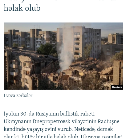
həlak olub
Lvova zərbələr
İyulun 30-da Rusiyanın ballistik raketi
Ukraynanın Dnepropetrovsk vilayətinin Radiuşne
kəndində yaşayış evini vurub. Nəticədə, demək
olar ki, bütöv bir ailə həlak olub. Ukrayna rəsmiləri