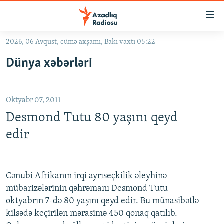
Keçid
linkləri
Əsas
2026, 06 Avqust, cümə axşamı, Bakı vaxtı 05:22
məzmuna
GÜNDƏM
Dünya xəbərləri
qayıt
#İZAHLA
Əsas
KORRUPSIOMETR
naviqasiyaya
Oktyabr 07, 2011
qayıt
#ƏSLINDƏ
Axtarışa
Desmond Tutu 80 yaşını qeyd
FƏRQƏ BAX
keç
edir
QANUNI DOĞRU
ARAŞDIRMA
Cənubi Afrikanın irqi ayrıseçkilik əleyhinə
MULTIMEDIA
mübarizələrinin qəhrəmanı Desmond Tutu
RADIO ARXIV
VIDEO
oktyabrın 7-də 80 yaşını qeyd edir. Bu münasibətlə
kilsədə keçirilən mərasimə 450 qonaq qatılıb.
HAQQIMIZDA
FOTOQALEREYA
OXU ZALI