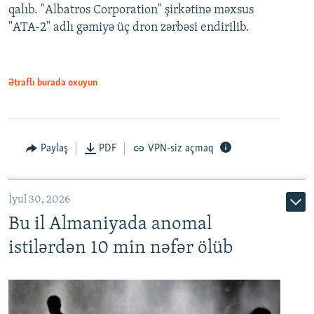
qalıb. "Albatros Corporation" şirkətinə məxsus
"ATA-2" adlı gəmiyə üç dron zərbəsi endirilib.
Ətraflı burada oxuyun
Paylaş
PDF
VPN-siz açmaq
İyul 30, 2026
Bu il Almaniyada anomal
istilərdən 10 min nəfər ölüb