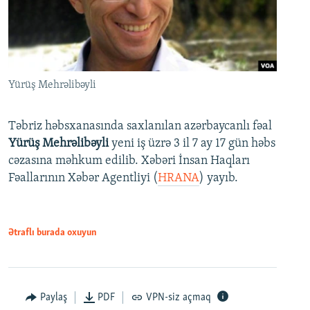
Yürüş Mehrəlibəyli
Təbriz həbsxanasında saxlanılan azərbaycanlı fəal
Yürüş Mehrəlibəyli
yeni iş üzrə 3 il 7 ay 17 gün həbs
cəzasına məhkum edilib. Xəbəri İnsan Haqları
Fəallarının Xəbər Agentliyi (
HRANA
) yayıb.
Ətraflı burada oxuyun
Paylaş
PDF
VPN-siz açmaq