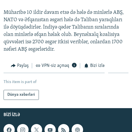
İNFOQRAFIKA
AZƏRBAYCAN ƏDƏBIYYATI KITABXANASI
MISSIYAMIZ
BIZI IZLƏ
Müharibə 10 ildir davam etsə də hələ də minlərlə ABŞ,
KARIKATURA
İSLAM VƏ DEMOKRATIYA
PEŞƏ ETIKASI VƏ JURNALISTIKA STANDARTLARIMIZ
NATO və Əfqanıstan əsgəri hələ də Taliban yaraqlıları
ilə döyüşdədirlər. İndiyə qədər Talibanın sıralarında
İZ - MƏDƏNIYYƏT PROQRAMI
MATERIALLARIMIZDAN ISTIFADƏ
olan minlərlə əfqan həlak olub. Beynəlxalq koalisiya
AZADLIQRADIOSU MOBIL TELEFONUNUZDA
RFE/RL-in bütün saytları
qüvvələri isə 2700 əsgər itkisi veriblər, onlardan 1700
BIZIMLƏ ƏLAQƏ
nəfəri ABŞ əsgərləridir.
XƏBƏR BÜLLETENLƏRIMIZ
Paylaş
VPN-siz açmaq
Bizi izlə
This item is part of
Dünya xəbərləri
BIZI IZLƏ