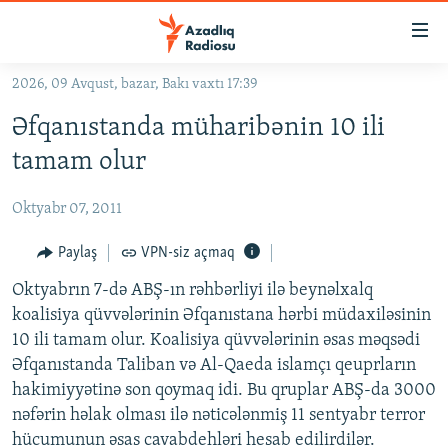
Keçid
linkləri
Əsas
2026, 09 Avqust, bazar, Bakı vaxtı 17:39
məzmuna
GÜNDƏM
Əfqanıstanda müharibənin 10 ili
qayıt
#İZAHLA
Əsas
tamam olur
KORRUPSIOMETR
naviqasiyaya
qayıt
Oktyabr 07, 2011
#ƏSLINDƏ
Axtarışa
FƏRQƏ BAX
Paylaş
VPN-siz açmaq
keç
QANUNI DOĞRU
Oktyabrın 7-də ABŞ-ın rəhbərliyi ilə beynəlxalq
koalisiya qüvvələrinin Əfqanıstana hərbi müdaxiləsinin
ARAŞDIRMA
10 ili tamam olur. Koalisiya qüvvələrinin əsas məqsədi
MULTIMEDIA
Əfqanıstanda Taliban və Al-Qaeda islamçı qeuprların
hakimiyyətinə son qoymaq idi. Bu qruplar ABŞ-da 3000
RADIO ARXIV
VIDEO
nəfərin həlak olması ilə nəticələnmiş 11 sentyabr terror
HAQQIMIZDA
FOTOQALEREYA
OXU ZALI
hücumunun əsas cavabdehləri hesab edilirdilər.