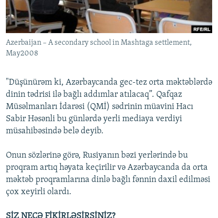
İNFOQRAFIKA
AZƏRBAYCAN ƏDƏBIYYATI KITABXANASI
MISSIYAMIZ
BIZI IZLƏ
KARIKATURA
İSLAM VƏ DEMOKRATIYA
PEŞƏ ETIKASI VƏ JURNALISTIKA STANDARTLARIMIZ
Azerbaijan – A secondary school in Mashtaga settlement,
İZ - MƏDƏNIYYƏT PROQRAMI
MATERIALLARIMIZDAN ISTIFADƏ
May2008
AZADLIQRADIOSU MOBIL TELEFONUNUZDA
RFE/RL-in bütün saytları
BIZIMLƏ ƏLAQƏ
"Düşünürəm ki, Azərbaycanda gec-tez orta məktəblərdə
dinin tədrisi ilə bağlı addımlar atılacaq”. Qafqaz
XƏBƏR BÜLLETENLƏRIMIZ
Müsəlmanları İdarəsi (QMİ) sədrinin müavini Hacı
Sabir Həsənli bu günlərdə yerli mediaya verdiyi
müsahibəsində belə deyib.
Onun sözlərinə görə, Rusiyanın bəzi yerlərində bu
proqram artıq həyata keçirilir və Azərbaycanda da orta
məktəb proqramlarına dinlə bağlı fənnin daxil edilməsi
çox xeyirli olardı.
SİZ NECƏ FİKİRLƏŞİRSİNİZ?