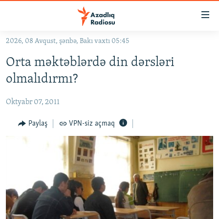
Keçid
linkləri
Əsas
2026, 08 Avqust, şənbə, Bakı vaxtı 05:45
məzmuna
GÜNDƏM
Orta məktəblərdə din dərsləri
qayıt
#İZAHLA
Əsas
olmalıdırmı?
KORRUPSIOMETR
naviqasiyaya
qayıt
Oktyabr 07, 2011
#ƏSLINDƏ
Axtarışa
FƏRQƏ BAX
Paylaş
VPN-siz açmaq
keç
QANUNI DOĞRU
ARAŞDIRMA
MULTIMEDIA
RADIO ARXIV
VIDEO
HAQQIMIZDA
FOTOQALEREYA
OXU ZALI