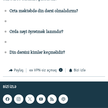
Orta məktəbdə din dərsi olmalıdırmı?
Orda nəyi öyrətmək lazımdır?
Din dərsini kimlər keçməlidir?
Paylaş
VPN-siz açmaq
Bizi izlə
BIZI IZLƏ