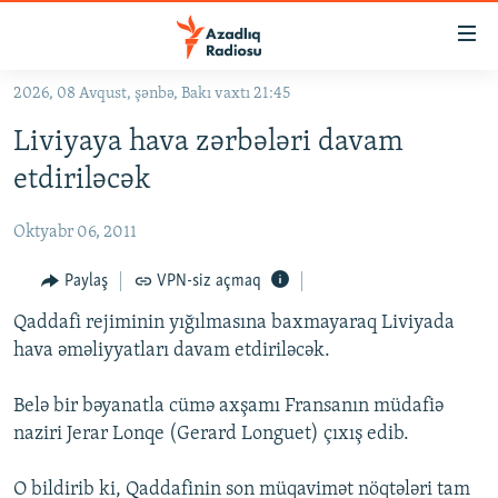
Keçid
linkləri
Əsas
2026, 08 Avqust, şənbə, Bakı vaxtı 21:45
məzmuna
GÜNDƏM
Liviyaya hava zərbələri davam
qayıt
#İZAHLA
Əsas
etdiriləcək
KORRUPSIOMETR
naviqasiyaya
qayıt
Oktyabr 06, 2011
#ƏSLINDƏ
Axtarışa
FƏRQƏ BAX
Paylaş
VPN-siz açmaq
keç
QANUNI DOĞRU
Qaddafi rejiminin yığılmasına baxmayaraq Liviyada
hava əməliyyatları davam etdiriləcək.
ARAŞDIRMA
MULTIMEDIA
Belə bir bəyanatla cümə axşamı Fransanın müdafiə
naziri Jerar Lonqe (Gerard Longuet) çıxış edib.
RADIO ARXIV
VIDEO
HAQQIMIZDA
FOTOQALEREYA
OXU ZALI
O bildirib ki, Qaddafinin son müqavimət nöqtələri tam