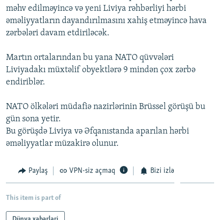
məhv edilməyincə və yeni Liviya rəhbərliyi hərbi
İNFOQRAFIKA
AZƏRBAYCAN ƏDƏBIYYATI KITABXANASI
MISSIYAMIZ
BIZI IZLƏ
əməliyyatların dayandırılmasını xahiş etməyincə hava
KARIKATURA
İSLAM VƏ DEMOKRATIYA
PEŞƏ ETIKASI VƏ JURNALISTIKA STANDARTLARIMIZ
zərbələri davam etdiriləcək.
İZ - MƏDƏNIYYƏT PROQRAMI
MATERIALLARIMIZDAN ISTIFADƏ
Martın ortalarından bu yana NATO qüvvələri
AZADLIQRADIOSU MOBIL TELEFONUNUZDA
RFE/RL-in bütün saytları
Liviyadakı müxtəlif obyektlərə 9 mindən çox zərbə
BIZIMLƏ ƏLAQƏ
endiriblər.
XƏBƏR BÜLLETENLƏRIMIZ
NATO ölkələri müdafiə nazirlərinin Brüssel görüşü bu
gün sona yetir.
Bu görüşdə Liviya və Əfqanıstanda aparılan hərbi
əməliyyatlar müzakirə olunur.
Paylaş
VPN-siz açmaq
Bizi izlə
This item is part of
Dünya xəbərləri