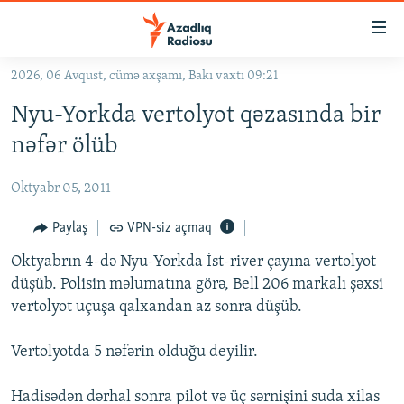
Keçid
linkləri
Əsas
2026, 06 Avqust, cümə axşamı, Bakı vaxtı 09:21
məzmuna
GÜNDƏM
Nyu-Yorkda vertolyot qəzasında bir
qayıt
#İZAHLA
Əsas
nəfər ölüb
KORRUPSIOMETR
naviqasiyaya
qayıt
Oktyabr 05, 2011
#ƏSLINDƏ
Axtarışa
FƏRQƏ BAX
Paylaş
VPN-siz açmaq
keç
QANUNI DOĞRU
Oktyabrın 4-də Nyu-Yorkda İst-river çayına vertolyot
düşüb. Polisin məlumatına görə, Bell 206 markalı şəxsi
ARAŞDIRMA
vertolyot uçuşa qalxandan az sonra düşüb.
MULTIMEDIA
Vertolyotda 5 nəfərin olduğu deyilir.
RADIO ARXIV
VIDEO
HAQQIMIZDA
FOTOQALEREYA
OXU ZALI
Hadisədən dərhal sonra pilot və üç sərnişini suda xilas