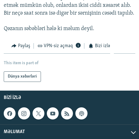
etmək mümkün olub, onlardan ikisi ciddi xəsarət alıb.
İNFOQRAFIKA
AZƏRBAYCAN ƏDƏBIYYATI KITABXANASI
MISSIYAMIZ
BIZI IZLƏ
Bir neçə saat sonra isə digər bir sərnişinin cəsədi tapılıb.
KARIKATURA
İSLAM VƏ DEMOKRATIYA
PEŞƏ ETIKASI VƏ JURNALISTIKA STANDARTLARIMIZ
Qəzanın səbəbləri hələ ki məlum deyil.
İZ - MƏDƏNIYYƏT PROQRAMI
MATERIALLARIMIZDAN ISTIFADƏ
AZADLIQRADIOSU MOBIL TELEFONUNUZDA
RFE/RL-in bütün saytları
Paylaş
VPN-siz açmaq
Bizi izlə
BIZIMLƏ ƏLAQƏ
XƏBƏR BÜLLETENLƏRIMIZ
This item is part of
Dünya xəbərləri
BIZI IZLƏ
MƏLUMAT