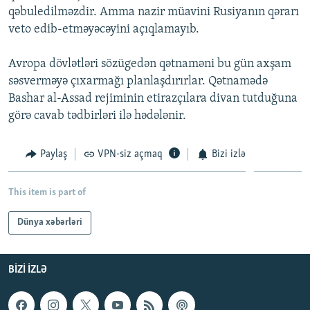
qəbuledilməzdir. Amma nazir müavini Rusiyanın qərarı
İNFOQRAFIKA
AZƏRBAYCAN ƏDƏBIYYATI KITABXANASI
MISSIYAMIZ
BIZI IZLƏ
veto edib-etməyəcəyini açıqlamayıb.
KARIKATURA
İSLAM VƏ DEMOKRATIYA
PEŞƏ ETIKASI VƏ JURNALISTIKA STANDARTLARIMIZ
Avropa dövlətləri sözügedən qətnaməni bu gün axşam
İZ - MƏDƏNIYYƏT PROQRAMI
MATERIALLARIMIZDAN ISTIFADƏ
səsverməyə çıxarmağı planlaşdırırlar. Qətnamədə
AZADLIQRADIOSU MOBIL TELEFONUNUZDA
RFE/RL-in bütün saytları
Bashar al-Assad rejiminin etirazçılara divan tutduğuna
BIZIMLƏ ƏLAQƏ
görə cavab tədbirləri ilə hədələnir.
XƏBƏR BÜLLETENLƏRIMIZ
Paylaş
VPN-siz açmaq
Bizi izlə
This item is part of
Dünya xəbərləri
BIZI IZLƏ