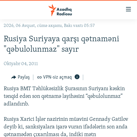
Keçid
linkləri
Əsas
2026, 06 Avqust, cümə axşamı, Bakı vaxtı 05:57
məzmuna
GÜNDƏM
Rusiya Suriyaya qarşı qətnaməni
qayıt
#İZAHLA
Əsas
"qəbulolunmaz" sayır
KORRUPSIOMETR
naviqasiyaya
qayıt
Oktyabr 04, 2011
#ƏSLINDƏ
Axtarışa
FƏRQƏ BAX
Paylaş
VPN-siz açmaq
keç
QANUNI DOĞRU
Rusiya BMT Təhlükəsizlik Şurasının Suriyanı kəskin
tənqid edən son qətnamə layihəsini “qəbulolunmaz”
ARAŞDIRMA
adlandırıb.
MULTIMEDIA
Rusiya Xarici İşlər nazirinin müavini Gennady Gatilov
RADIO ARXIV
VIDEO
deyib ki, sanksiyalara işarə vuran ifadələrin son anda
HAQQIMIZDA
FOTOQALEREYA
OXU ZALI
qətnamədən çıxarılması da, indiki mətn