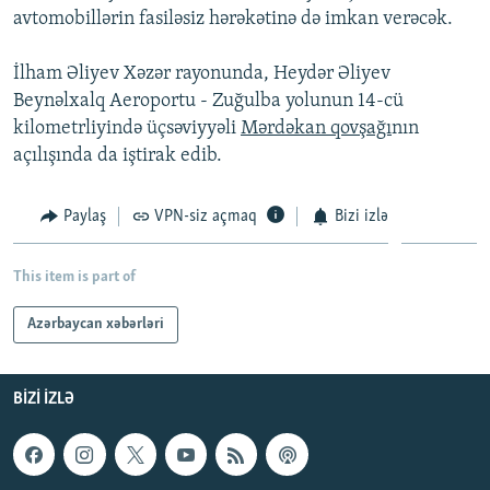
avtomobillərin fasiləsiz hərəkətinə də imkan verəcək.
İNFOQRAFIKA
AZƏRBAYCAN ƏDƏBIYYATI KITABXANASI
MISSIYAMIZ
BIZI IZLƏ
KARIKATURA
İSLAM VƏ DEMOKRATIYA
PEŞƏ ETIKASI VƏ JURNALISTIKA STANDARTLARIMIZ
İlham Əliyev Xəzər rayonunda, Heydər Əliyev
Beynəlxalq Aeroportu - Zuğulba yolunun 14-cü
İZ - MƏDƏNIYYƏT PROQRAMI
MATERIALLARIMIZDAN ISTIFADƏ
kilometrliyində üçsəviyyəli
Mərdəkan qovşağı
nın
AZADLIQRADIOSU MOBIL TELEFONUNUZDA
RFE/RL-in bütün saytları
açılışında da iştirak edib.
BIZIMLƏ ƏLAQƏ
Paylaş
VPN-siz açmaq
Bizi izlə
XƏBƏR BÜLLETENLƏRIMIZ
This item is part of
Azərbaycan xəbərləri
BIZI IZLƏ