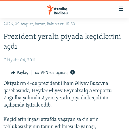
Keçid
linkləri
Əsas
2026, 09 Avqust, bazar, Bakı vaxtı 15:53
məzmuna
GÜNDƏM
Prezident yeraltı piyada keçidlərini
qayıt
#İZAHLA
Əsas
açdı
KORRUPSIOMETR
naviqasiyaya
qayıt
Oktyabr 04, 2011
#ƏSLINDƏ
Axtarışa
FƏRQƏ BAX
Paylaş
VPN-siz açmaq
keç
QANUNI DOĞRU
Oktyabrın 4-də prezident İlham Əliyev Buzovna
qəsəbəsində, Heydər Əliyev Beynəlxalq Aeroportu -
ARAŞDIRMA
Zuğulba yolunda
2 yeni yeraltı piyada keçidi
nin
MULTIMEDIA
açılışında iştirak edib.
RADIO ARXIV
VIDEO
Keçidlərin inşası ətrafda yaşayan sakinlərin
HAQQIMIZDA
FOTOQALEREYA
OXU ZALI
təhlükəsizliyinin təmin edilməsi ilə yanaşı,