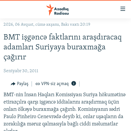
Keçid
linkləri
Əsas
2026, 06 Avqust, cümə axşamı, Bakı vaxtı 20:19
məzmuna
GÜNDƏM
BMT işgəncə faktlarını araşdıracaq
qayıt
#İZAHLA
Əsas
adamları Suriyaya buraxmağa
KORRUPSIOMETR
naviqasiyaya
çağırır
qayıt
#ƏSLINDƏ
Axtarışa
Sentyabr 30, 2011
FƏRQƏ BAX
keç
QANUNI DOĞRU
Paylaş
VPN-siz açmaq
ARAŞDIRMA
BMT-nin İnsan Haqları Komissiyası Suriya hökumətinə
etirazçılra qarşı işgəncə iddialarını araşdırmaq üçün
MULTIMEDIA
onları ölkəyə buraxmağa çağırıb. Komisisyanın sədri
RADIO ARXIV
VIDEO
Paulo Pinheiro Cenevrədə deyib ki, onlar uşaqların da
zorakılığa məruz qalmasıyla bağlı ciddi məlumatlar
HAQQIMIZDA
FOTOQALEREYA
OXU ZALI