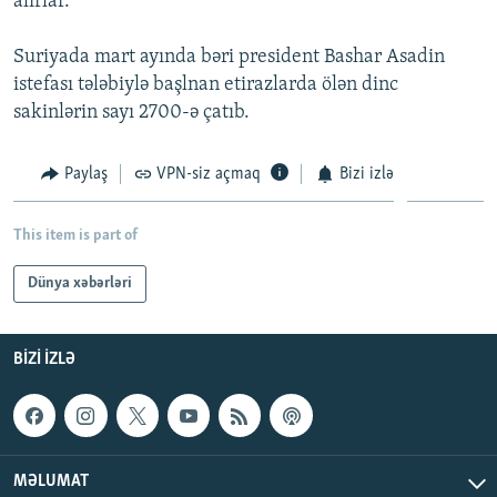
alırlar.
İNFOQRAFIKA
AZƏRBAYCAN ƏDƏBIYYATI KITABXANASI
MISSIYAMIZ
BIZI IZLƏ
Suriyada mart ayında bəri president Bashar Asadin
KARIKATURA
İSLAM VƏ DEMOKRATIYA
PEŞƏ ETIKASI VƏ JURNALISTIKA STANDARTLARIMIZ
istefası tələbiylə başlnan etirazlarda ölən dinc
İZ - MƏDƏNIYYƏT PROQRAMI
MATERIALLARIMIZDAN ISTIFADƏ
sakinlərin sayı 2700-ə çatıb.
AZADLIQRADIOSU MOBIL TELEFONUNUZDA
RFE/RL-in bütün saytları
Paylaş
VPN-siz açmaq
Bizi izlə
BIZIMLƏ ƏLAQƏ
XƏBƏR BÜLLETENLƏRIMIZ
This item is part of
Dünya xəbərləri
BIZI IZLƏ
MƏLUMAT