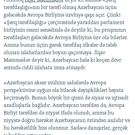
Politoloq
İlqar Məmmədov
deyir ki, əslində «Şərq
tərəfdaşlığı»nın bir tərəfi olmaq Azərbaycan üçün
gələcəkdə Avropa Birliyinə üzvlüyə qapı açır. Çünki
«Şərq tərəfdaşlığı» çərçivəsində yaradılan parlament
birliyinin rəsmi sənədində də deyilir ki, bu proqramın
tərəfdaşları gələcəkdə Avropa Birliyinə üzv ola bilərlər.
Amma bunun üçün gərək tərəfdaş ölkələr də tələb
olunan islahatlardan boyun qaçırmaya. İlqar
Məmmədov deyir ki, Azərbaycan hələ ki keçən dövr
ərzində ciddi islahata imza atmayıb:
«Azərbaycan əksər mühüm sahələrdə Avropa
perspektivinə uyğun ola biləcək dəyişiklikləri həyata
keçirməyib. Bunun böyük bir qismi də siyasi və iqtisadi
azadlıqlarla bağlıdır. Azərbaycan tərəfdən də, Avropa
Birliyi tərəfdən də niyyət ifadə olunub, amma bu
niyyətə doğru hərəkət Azərbaycanın özündən asılıdır və
bu hərəkətlilik hiss olunmur. Sadəcə danışırlar, gerçək