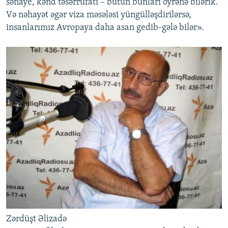
sənaye, kənd təsərrüfatı – bütün bunları öyrənə bilərik.
Və nəhayət əgər viza məsələsi yüngülləşdirilərsə,
insanlarımız Avropaya daha asan gedib-gələ bilər».
Zərdüşt Əlizadə