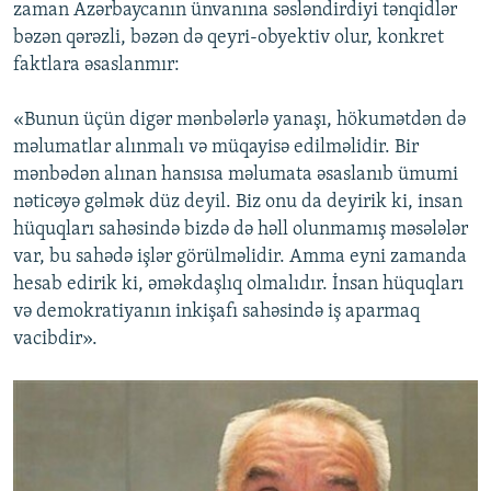
zaman Azərbaycanın ünvanına səsləndirdiyi tənqidlər
bəzən qərəzli, bəzən də qeyri-obyektiv olur, konkret
faktlara əsaslanmır:
«Bunun üçün digər mənbələrlə yanaşı, hökumətdən də
məlumatlar alınmalı və müqayisə edilməlidir. Bir
mənbədən alınan hansısa məlumata əsaslanıb ümumi
nəticəyə gəlmək düz deyil. Biz onu da deyirik ki, insan
hüquqları sahəsində bizdə də həll olunmamış məsələlər
var, bu sahədə işlər görülməlidir. Amma eyni zamanda
hesab edirik ki, əməkdaşlıq olmalıdır. İnsan hüquqları
və demokratiyanın inkişafı sahəsində iş aparmaq
vacibdir».