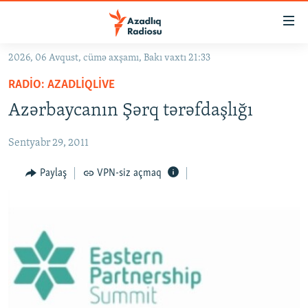
Keçid
linkləri
Əsas
2026, 06 Avqust, cümə axşamı, Bakı vaxtı 21:33
məzmuna
GÜNDƏM
RADIO: AZADLIQLIVE
qayıt
#İZAHLA
Əsas
Azərbaycanın Şərq tərəfdaşlığı
KORRUPSIOMETR
naviqasiyaya
qayıt
Sentyabr 29, 2011
#ƏSLINDƏ
Axtarışa
FƏRQƏ BAX
Paylaş
VPN-siz açmaq
keç
QANUNI DOĞRU
ARAŞDIRMA
MULTIMEDIA
RADIO ARXIV
VIDEO
HAQQIMIZDA
FOTOQALEREYA
OXU ZALI