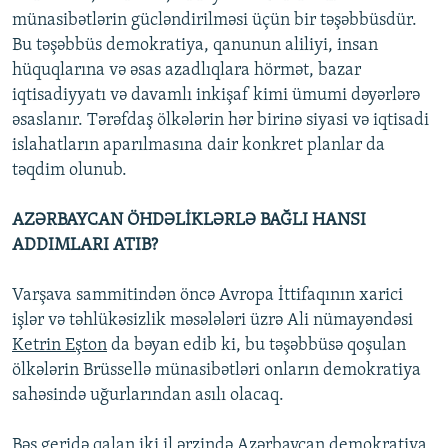
münasibətlərin gücləndirilməsi üçün bir təşəbbüsdür.
Bu təşəbbüs demokratiya, qanunun aliliyi, insan
hüquqlarına və əsas azadlıqlara hörmət, bazar
iqtisadiyyatı və davamlı inkişaf kimi ümumi dəyərlərə
əsaslanır. Tərəfdaş ölkələrin hər birinə siyasi və iqtisadi
islahatların aparılmasına dair konkret planlar da
təqdim olunub.
AZƏRBAYCAN ÖHDƏLİKLƏRLƏ BAĞLI HANSI
ADDIMLARI ATIB?
Varşava sammitindən öncə Avropa İttifaqının xarici
işlər və təhlükəsizlik məsələləri üzrə Ali nümayəndəsi
Ketrin Eşton
da bəyan edib ki, bu təşəbbüsə qoşulan
ölkələrin Brüssellə münasibətləri onların demokratiya
sahəsində uğurlarından asılı olacaq.
Bəs geridə qalan iki il ərzində Azərbaycan demokratiya,