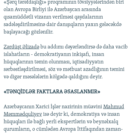
«Şərq tərəfdaşlığı» proqramının tövsiyyələrindən biri
olan Avropa Birliyi ilə Azərbaycan arasında
qısamüddətli vizanın verilməsi qaydalarının
sadələşdirilməsinə dair danışıqların yaxın gələcəkdə
başlayacağı gözlənilir.
Zərdüşt Əlizadə
bu addımı dəyərləndirsə də daha vacib
islahatların - demokratiyanın inkişafı, insan
hüquqlarının təmin olunması, iqtisadiyyatın
sərbəstləşdirilməsi, söz və mətbuat azadlığının təmini
və digər məsələlərin kölgədə qaldığını deyir.
«TƏNQİDLƏR FAKTLARA ƏSASLANMIR»
Azərbaycanın Xarici İşlər nazirinin müavini
Mahmud
Məmmədquliyev
isə deyir ki, demokratiya və insan
hüquqları ilə bağlı yerli ekspertlərin və beynəlxalq
qurumların, o cümlədən Avropa İttifaqından zaman-