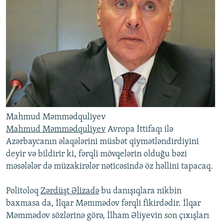
Mahmud Məmmədquliyev
Mahmud Məmmədquliyev
Avropa İttifaqı ilə
Azərbaycanın əlaqələrini müsbət qiymətləndirdiyini
deyir və bildirir ki, fərqli mövqelərin olduğu bəzi
məsələlər də müzakirələr nəticəsində öz həllini tapacaq.
Politoloq
Zərdüşt Əlizadə
bu danışıqlara nikbin
baxmasa da, İlqar Məmmədov fərqli fikirdədir. İlqar
Məmmədov sözlərinə görə, İlham Əliyevin son çıxışları