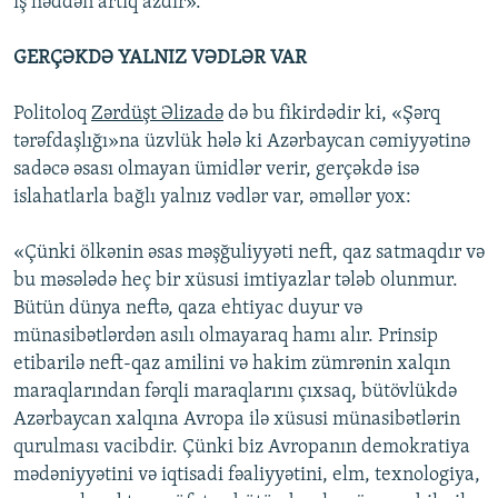
iş həddən artıq azdır».
GERÇƏKDƏ YALNIZ VƏDLƏR VAR
Politoloq
Zərdüşt Əlizadə
də bu fikirdədir ki, «Şərq
tərəfdaşlığı»na üzvlük hələ ki Azərbaycan cəmiyyətinə
sadəcə əsası olmayan ümidlər verir, gerçəkdə isə
islahatlarla bağlı yalnız vədlər var, əməllər yox:
«Çünki ölkənin əsas məşğuliyyəti neft, qaz satmaqdır və
bu məsələdə heç bir xüsusi imtiyazlar tələb olunmur.
Bütün dünya neftə, qaza ehtiyac duyur və
münasibətlərdən asılı olmayaraq hamı alır. Prinsip
etibarilə neft-qaz amilini və hakim zümrənin xalqın
maraqlarından fərqli maraqlarını çıxsaq, bütövlükdə
Azərbaycan xalqına Avropa ilə xüsusi münasibətlərin
qurulması vacibdir. Çünki biz Avropanın demokratiya
mədəniyyətini və iqtisadi fəaliyyətini, elm, texnologiya,