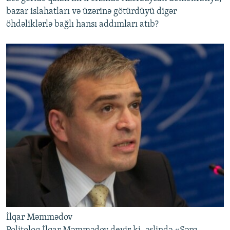
bazar islahatları və üzərinə götürdüyü digər
öhdəliklərlə bağlı hansı addımları atıb?
İlqar Məmmədov