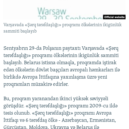
İNFOQRAFIKA
AZƏRBAYCAN ƏDƏBIYYATI KITABXANASI
MISSIYAMIZ
BIZI IZLƏ
KARIKATURA
İSLAM VƏ DEMOKRATIYA
PEŞƏ ETIKASI VƏ JURNALISTIKA STANDARTLARIMIZ
Varşavada «Şərq tərəfdaşlığı» proqramı ölkələrinin ikigünlük
İZ - MƏDƏNIYYƏT PROQRAMI
MATERIALLARIMIZDAN ISTIFADƏ
sammiti başlayıb
AZADLIQRADIOSU MOBIL TELEFONUNUZDA
RFE/RL-in bütün saytları
BIZIMLƏ ƏLAQƏ
Sentyabrın 29-da Polşanın paytaxtı Varşavada «Şərq
tərəfdaşlığı» proqramı ölkələrinin ikigünlük sammiti
XƏBƏR BÜLLETENLƏRIMIZ
başlayıb. Belarus istisna olmaqla, proqramda iştirak
edən ölkələrin dövlət başçıları avropalı həmkarları ilə
birlikdə Avropa İttifaqına yaxınlaşma üzrə yeni
proqramları müzakirə edirlər.
Bu, proqram yaranandan ikinci yüksək səviyyəli
görüşdür. «Şərq tərəfdaşlığı» proqramı 2009-cu ildə
təsis olunub. «Şərq tərəfdaşlığı» proqramı Avropa
İttifaqı və 6 tərəfdaş ölkə - Azərbaycan, Ermənistan,
Gürcüstan, Moldova, Ukrayna və Belarus ilə