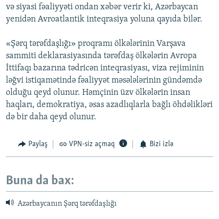
və siyasi fəaliyyəti ondan xəbər verir ki, Azərbaycan
yenidən Avroatlantik inteqrasiya yoluna qayıda bilər.
«Şərq tərəfdaşlığı» proqramı ölkələrinin Varşava
sammiti deklarasiyasında tərəfdaş ölkələrin Avropa
İttifaqı bazarına tədricən inteqrasiyası, viza rejiminin
ləğvi istiqamətində fəaliyyət məsələlərinin gündəmdə
olduğu qeyd olunur. Həmçinin üzv ölkələrin insan
haqları, demokratiya, əsas azadlıqlarla bağlı öhdəlikləri
də bir daha qeyd olunur.
Paylaş
VPN-siz açmaq
Bizi izlə
Buna da bax:
Azərbaycanın Şərq tərəfdaşlığı