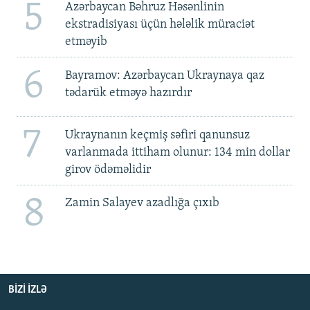
5
Azərbaycan Bəhruz Həsənlinin
ekstradisiyası üçün hələlik müraciət
etməyib
6
Bayramov: Azərbaycan Ukraynaya qaz
tədarük etməyə hazırdır
7
Ukraynanın keçmiş səfiri qanunsuz
varlanmada ittiham olunur: 134 min dollar
girov ödəməlidir
8
Zamin Salayev azadlığa çıxıb
BIZI IZLƏ