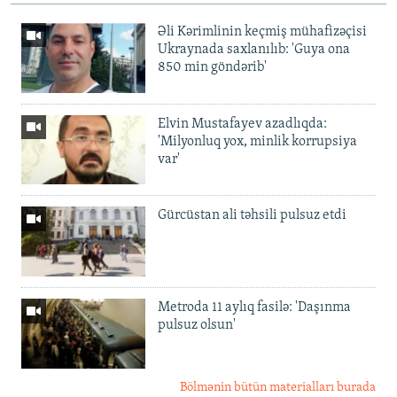
Əli Kərimlinin keçmiş mühafizəçisi
Ukraynada saxlanılıb: 'Guya ona
850 min göndərib'
Elvin Mustafayev azadlıqda:
'Milyonluq yox, minlik korrupsiya
var'
Gürcüstan ali təhsili pulsuz etdi
Metroda 11 aylıq fasilə: 'Daşınma
pulsuz olsun'
Bölmənin bütün materialları burada