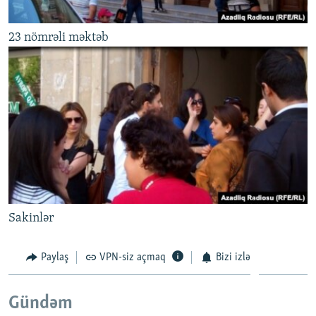
23 nömrəli məktəb
Sakinlər
Paylaş
VPN-siz açmaq
Bizi izlə
Gündəm