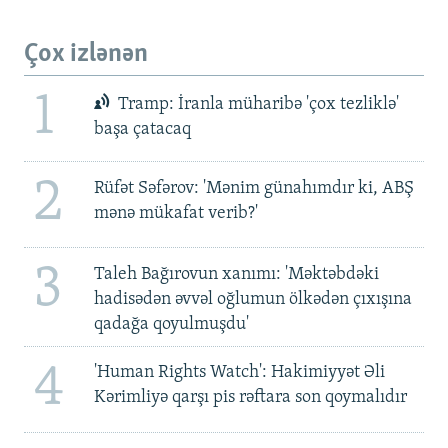
Çox izlənən
1
Tramp: İranla müharibə 'çox tezliklə'
başa çatacaq
2
Rüfət Səfərov: 'Mənim günahımdır ki, ABŞ
mənə mükafat verib?'
3
Taleh Bağırovun xanımı: 'Məktəbdəki
hadisədən əvvəl oğlumun ölkədən çıxışına
qadağa qoyulmuşdu'
4
'Human Rights Watch': Hakimiyyət Əli
Kərimliyə qarşı pis rəftara son qoymalıdır