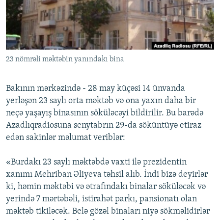
İNFOQRAFIKA
AZƏRBAYCAN ƏDƏBIYYATI KITABXANASI
MISSIYAMIZ
BIZI IZLƏ
KARIKATURA
İSLAM VƏ DEMOKRATIYA
PEŞƏ ETIKASI VƏ JURNALISTIKA STANDARTLARIMIZ
İZ - MƏDƏNIYYƏT PROQRAMI
MATERIALLARIMIZDAN ISTIFADƏ
23 nömrəli məktəbin yanındakı bina
AZADLIQRADIOSU MOBIL TELEFONUNUZDA
RFE/RL-in bütün saytları
BIZIMLƏ ƏLAQƏ
Bakının mərkəzində - 28 may küçəsi 14 ünvanda
XƏBƏR BÜLLETENLƏRIMIZ
yerləşən 23 saylı orta məktəb və ona yaxın daha bir
neçə yaşayış binasının söküləcəyi bildirilir. Bu barədə
Azadlıqradiosuna senytabrın 29-da söküntüyə etiraz
edən sakinlər məlumat veriblər:
«Burdakı 23 saylı məktəbdə vaxti ilə prezidentin
xanımı Mehriban Əliyeva təhsil alıb. İndi bizə deyirlər
ki, həmin məktəbi və ətrafındakı binalar söküləcək və
yerində 7 mərtəbəli, istirahət parkı, pansionatı olan
məktəb tikiləcək. Belə gözəl binaları niyə sökməlidirlər