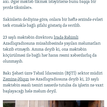
axı. Əgər məktəb tikmək istəyirlərsə bunu başqa bir
yerdə tiksinlər».
Sakinlərin dediyinə görə, onlara bir həftə ərzində evləri
tərk etməklə bağlı şifahi göstəriş də verilib.
23 saylı məktəbin direktoru
İradə Rəhimli
Azadlıqradiosuna müsahibəsində yayılan məlumatları
təkzib etməyib. Amma deyib ki, ona məktəbin
köçürülməsi ilə bağlı hər hansı rəsmi xəbərdarlıq da
olunmayıb.
Bakı Şəhəri üzrə Təhsil İdarəsinin (BŞTİ) sektor müdiri
Zəminə Əliqızı
isə Azadlıqradiosuna deyib ki, 23 saylı
məktəbin əsaslı təmiri nəzərdə tutulsa da işlərin nə vaxt
başlayacağı hələ məlum deyil.