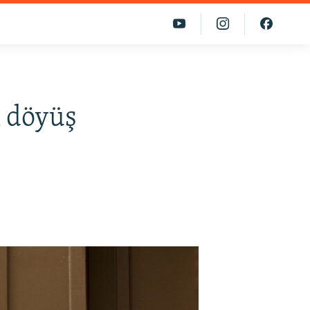
k döyüş