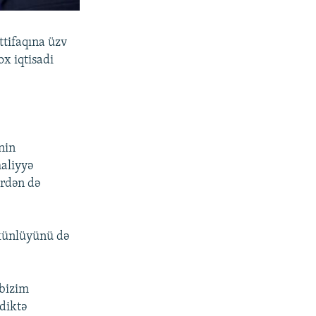
ttifaqına üzv
ox iqtisadi
nin
maliyyə
ərdən də
künlüyünü də
 bizim
 diktə