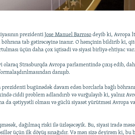
iyasının prezidenti
Jose Manuel Barroso
deyib ki, Avropa İt
i böhrana tab gətirəcəyinə inanır. O həmçinin bildirib ki, qi
tulması üçün daha çox iqtisadi və siyasi birliyə ehtiyac var
i olaraq Strasburqda Avropa parlamentində çıxış edib, da
 formalaşdırılmasından danışıb.
n prezidenti bugünədək davam edən borclarla bağlı böhran
ixində ciddi problem adlandırıb və vurğulayıb ki, yalnız Avr
ha da qətiyyətli olması və güclü siyasət yürütməsi Avropa va
şməsək, dağılmaq riski ilə üzləşəcəyik. Bu, siyasi iradə məsə
sillər üçün ilk döyüş sınağıdır. Və mən sizə deyirəm ki, bu