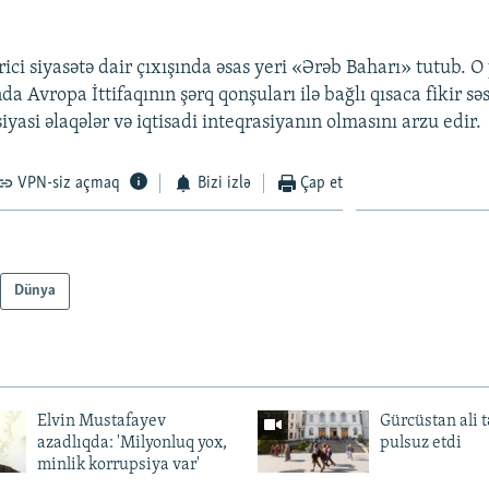
ci siyasətə dair çıxışında əsas yeri «Ərəb Baharı» tutub. O
da Avropa İttifaqının şərq qonşuları ilə bağlı qısaca fikir sə
 siyasi əlaqələr və iqtisadi inteqrasiyanın olmasını arzu edir.
VPN-siz açmaq
Bizi izlə
Çap et
Dünya
Elvin Mustafayev
Gürcüstan ali t
azadlıqda: 'Milyonluq yox,
pulsuz etdi
minlik korrupsiya var'