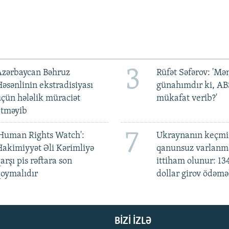
3
Azərbaycan Bəhruz
Rüfət Səfərov: 'M
əsənlinin ekstradisiyası
günahımdır ki, A
çün hələlik müraciət
mükafat verib?'
etməyib
7
Human Rights Watch':
Ukraynanın keçmiş
akimiyyət Əli Kərimliyə
qanunsuz varlan
arşı pis rəftara son
ittiham olunur: 13
oymalıdır
dollar girov ödəmə
BIZI IZLƏ