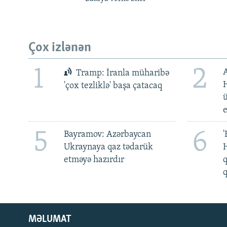
Çox izlənən
1
2
Tramp: İranla müharibə
H
'çox tezliklə' başa çatacaq
ü
5
6
Bayramov: Azərbaycan
'
Ukraynaya qaz tədarük
H
etməyə hazırdır
q
q
MƏLUMAT