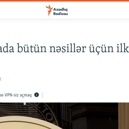
da bütün nəsillər üçün il
1
VPN-siz açmaq