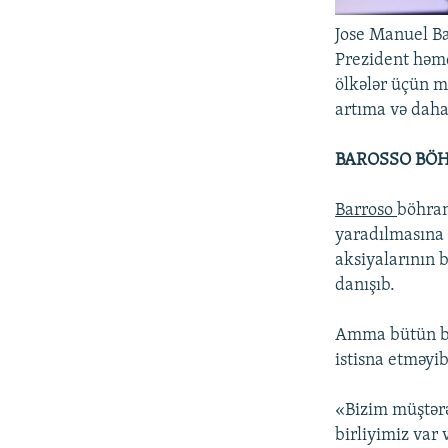
Jose Manuel B
Prezident həmçi
ölkələr üçün m
artıma və daha 
BAROSSO BÖH
Barroso
böhran
yaradılmasına 
aksiyalarının 
danışıb.
Amma bütün bu
istisna etməyib
«Bizim müştərə
birliyimiz var 