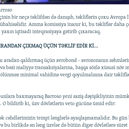
arroso
nin bir neçə təklifdən də danışıb, təkliflərin çoxu Avropa İ
übahisəlidir. Amma komissiya inanır ki, bu təkliflər daha ç
yaxın iqtisadi inteqrasiyaya gətirib çıxaracaq.
RANDAN ÇIXMAQ ÜÇÜN TƏKLİF EDİR Kİ...
ı aradan qaldırmaq üçün avrobond - avrozonanın səhmləri
və bəzi maliyyə transaksiyalarına, başqa sözlə xüsusi növ 
bölünməz minimal vahidinə vergi qoyulmalısına dair təklifl
nlara baxmayaraq Barroso yeni saziş dəyişikliyinin müm
. O bildirib ki, üzv dövlətlərin veto gücünə ümid edir:
k cəhdlərimizin tempi lənglərlə ayaqlaşmamalıdır. Bu gün
və bu birlikdə ən ləng üzvlər də bütün digər dövlətlərə sürət