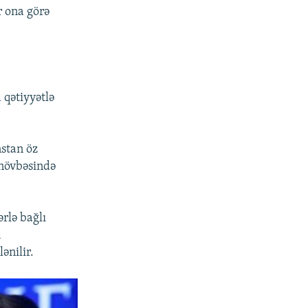
 ona görə
 qətiyyətlə
stan öz
 növbəsində
rlə bağlı
n
ənilir.