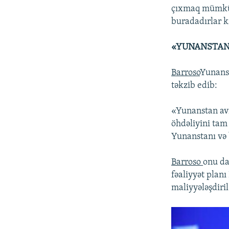
çıxmaq mümkünd
buradadırlar k
«YUNANSTAN
Barroso
Yunanst
təkzib edib:
«Yunanstan av
öhdəliyini tam
Yunanstanı və 
Barroso
onu da
fəaliyyət planı
maliyyələşdiril