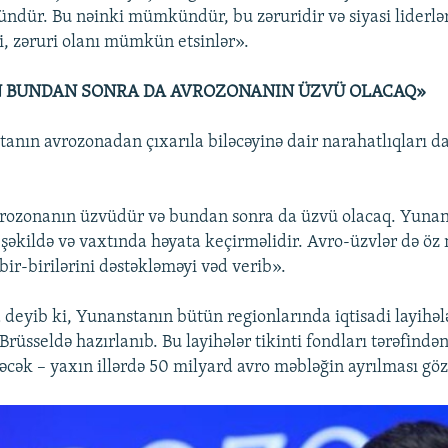
ür. Bu nəinki mümkündür, bu zəruridir və siyasi liderlər
i, zəruri olanı mümkün etsinlər».
 BUNDAN SONRA DA AVROZONANIN ÜZVÜ OLACAQ»
anın avrozonadan çıxarıla biləcəyinə dair narahatlıqları da
rozonanın üzvüdür və bundan sonra da üzvü olacaq. Yunan
 şəkildə və vaxtında həyata keçirməlidir. Avro-üzvlər də öz
bir-birilərini dəstəkləməyi vəd verib».
 deyib ki, Yunanstanın bütün regionlarında iqtisadi layihələ
 Brüsseldə hazırlanıb. Bu layihələr tikinti fondları tərəfində
əcək – yaxın illərdə 50 milyard avro məbləğin ayrılması gözl