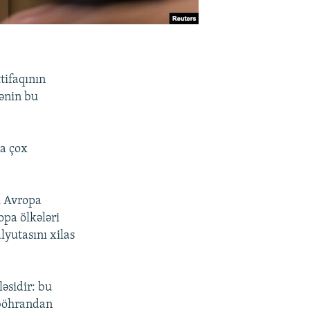
tifaqının
tənin bu
.
ha çox
ı Avropa
opa ölkələri
lyutasını xilas
ləsidir: bu
 böhrandan