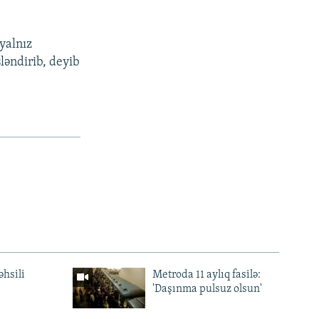
 yalnız
sləndirib, deyib
əhsili
Metroda 11 aylıq fasilə:
'Daşınma pulsuz olsun'