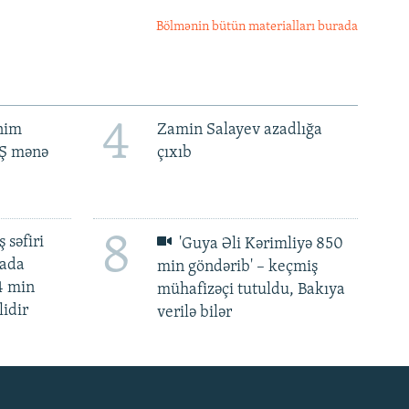
Bölmənin bütün materialları burada
4
ənim
Zamin Salayev azadlığa
BŞ mənə
çıxıb
8
 səfiri
'Guya Əli Kərimliyə 850
mada
min göndərib' – keçmiş
4 min
mühafizəçi tutuldu, Bakıya
lidir
verilə bilər