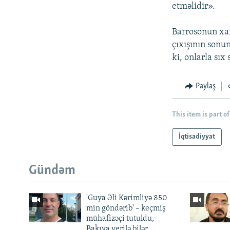
etməlidir».
Barrosonun xari
çıxışının sonun
ki, onlarla sıx
Paylaş
This item is part of
İqtisadiyyat
Gündəm
'Guya Əli Kərimliyə 850
min göndərib' – keçmiş
mühafizəçi tutuldu,
Bakıya verilə bilər