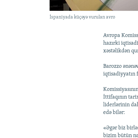
İspaniyada küçəyə vurulan avro
Avropa Komiss
hazırki iqtisad
xəstəlikdən qur
Barozzo ənənəv
iqtisadiyyatın
Komissiyasını
İttifaqının tar
liderlərinin da
edə bilər:
«Əgər biz birlə
bizim bütün nə