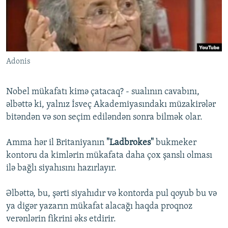
İNFOQRAFIKA
AZƏRBAYCAN ƏDƏBIYYATI KITABXANASI
MISSIYAMIZ
BIZI IZLƏ
KARIKATURA
İSLAM VƏ DEMOKRATIYA
PEŞƏ ETIKASI VƏ JURNALISTIKA STANDARTLARIMIZ
İZ - MƏDƏNIYYƏT PROQRAMI
MATERIALLARIMIZDAN ISTIFADƏ
Adonis
AZADLIQRADIOSU MOBIL TELEFONUNUZDA
RFE/RL-in bütün saytları
BIZIMLƏ ƏLAQƏ
Nobel mükafatı kimə çatacaq? - sualının cavabını,
XƏBƏR BÜLLETENLƏRIMIZ
əlbəttə ki, yalnız İsveç Akademiyasındakı müzakirələr
bitəndən və son seçim ediləndən sonra bilmək olar.
Amma hər il Britaniyanın
"Ladbrokes"
bukmeker
kontoru da kimlərin mükafata daha çox şanslı olması
ilə bağlı siyahısını hazırlayır.
Əlbəttə, bu, şərti siyahıdır və kontorda pul qoyub bu və
ya digər yazarın mükafat alacağı haqda proqnoz
verənlərin fikrini əks etdirir.