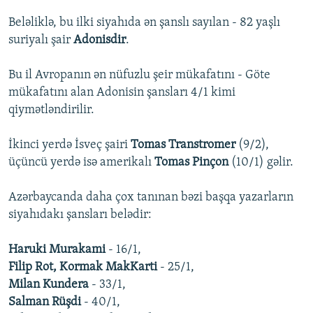
Beləliklə, bu ilki siyahıda ən şanslı sayılan - 82 yaşlı
suriyalı şair
Adonisdir
.
Bu il Avropanın ən nüfuzlu şeir mükafatını - Göte
mükafatını alan Adonisin şansları 4/1 kimi
qiymətləndirilir.
İkinci yerdə İsveç şairi
Tomas Transtromer
(9/2),
üçüncü yerdə isə amerikalı
Tomas Pinçon
(10/1) gəlir.
Azərbaycanda daha çox tanınan bəzi başqa yazarların
siyahıdakı şansları belədir:
Haruki Murakami
- 16/1,
Filip Rot, Kormak MakKarti
- 25/1,
Milan Kundera
- 33/1,
Salman Rüşdi
- 40/1,