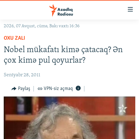
Keçid
linkləri
Əsas
2026, 07 Avqust, cümə, Bakı vaxtı 16:36
məzmuna
GÜNDƏM
OXU ZALI
qayıt
#İZAHLA
Əsas
Nobel mükafatı kimə çatacaq? Ən
KORRUPSIOMETR
naviqasiyaya
çox kimə pul qoyurlar?
qayıt
#ƏSLINDƏ
Axtarışa
Sentyabr 28, 2011
FƏRQƏ BAX
keç
QANUNI DOĞRU
Paylaş
VPN-siz açmaq
ARAŞDIRMA
MULTIMEDIA
RADIO ARXIV
VIDEO
HAQQIMIZDA
FOTOQALEREYA
OXU ZALI