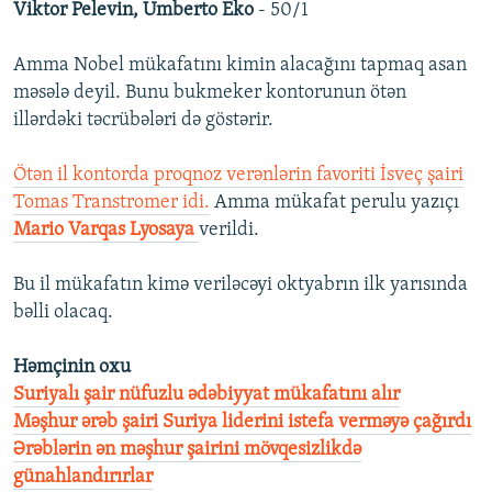
Viktor Pelevin, Umberto Eko
- 50/1
Amma Nobel mükafatını kimin alacağını tapmaq asan
məsələ deyil. Bunu bukmeker kontorunun ötən
illərdəki təcrübələri də göstərir.
Ötən il kontorda proqnoz verənlərin favoriti İsveç şairi
Tomas Transtromer idi.
Amma mükafat perulu yazıçı
Mario Varqas Lyosaya
verildi.
Bu il mükafatın kimə veriləcəyi oktyabrın ilk yarısında
bəlli olacaq.
Həmçinin oxu
Suriyalı şair nüfuzlu ədəbiyyat mükafatını alır
Məşhur ərəb şairi Suriya liderini istefa verməyə çağırdı
Ərəblərin ən məşhur şairini mövqesizlikdə
günahlandırırlar