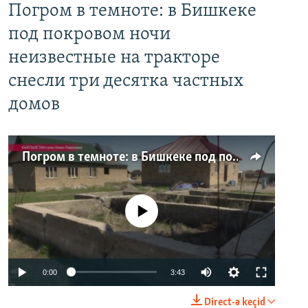
Погром в темноте: в Бишкеке
под покровом ночи
неизвестные на тракторе
снесли три десятка частных
домов
Погром в темноте: в Бишкеке под покровом ночи неизвестные на тракторе снесли три десятка частных домов
No media source currently available
0:00
3:43
Direct-ə keçid