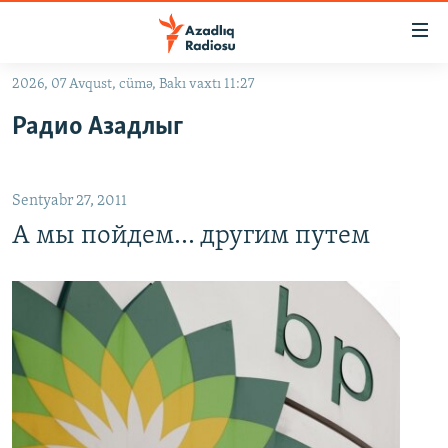
Keçid
linkləri
Əsas
2026, 07 Avqust, cümə, Bakı vaxtı 11:27
məzmuna
GÜNDƏM
Радио Азадлыг
qayıt
#İZAHLA
Əsas
KORRUPSIOMETR
naviqasiyaya
Sentyabr 27, 2011
qayıt
#ƏSLINDƏ
Axtarışa
А мы пойдем... другим путем
FƏRQƏ BAX
keç
QANUNI DOĞRU
ARAŞDIRMA
MULTIMEDIA
RADIO ARXIV
VIDEO
HAQQIMIZDA
FOTOQALEREYA
OXU ZALI