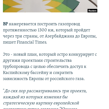
İNFOQRAFIKA
AZƏRBAYCAN ƏDƏBIYYATI KITABXANASI
MISSIYAMIZ
BIZI IZLƏ
KARIKATURA
İSLAM VƏ DEMOKRATIYA
PEŞƏ ETIKASI VƏ JURNALISTIKA STANDARTLARIMIZ
İZ - MƏDƏNIYYƏT PROQRAMI
MATERIALLARIMIZDAN ISTIFADƏ
BP
намеревается построить газопровод
протяженностью 1300 км, который пройдет
AZADLIQRADIOSU MOBIL TELEFONUNUZDA
RFE/RL-in bütün saytları
через три страны, от Азербайджана до Европы,
BIZIMLƏ ƏLAQƏ
пишет Financial Times.
XƏBƏR BÜLLETENLƏRIMIZ
Это - новый план, который остро конкурирует с
другими проектами строительства
трубопровода с целью обеспечить доступ к
Каспийскому бассейну и сократить
зависимость Европы от российского газа.
"
До сих пор рассматривались три проекта,
каждый из которых изменил бы
стратегическую картину европейской