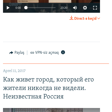
0:00
23:20
Direct-ə keçid
Paylaş
VPN-siz açmaq
Aprel 11, 2017
Как живет город, который его
жители никогда не видели.
Неизвестная Россия