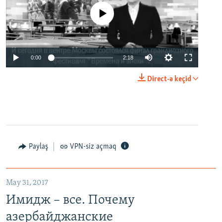
No media source currently available
0:00
2:18
Direct-ə keçid
Paylaş
VPN-siz açmaq
May 31, 2017
Имидж – все. Почему
азербайджанские