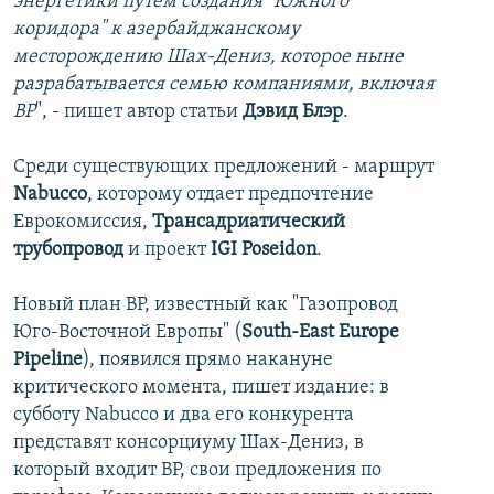
энергетики путем создания "Южного
коридора" к азербайджанскому
месторождению Шах-Дениз, которое ныне
разрабатывается семью компаниями, включая
BP
", - пишет автор статьи
Дэвид Блэр
.
Среди существующих предложений - маршрут
Nabucco
, которому отдает предпочтение
Еврокомиссия,
Трансадриатический
трубопровод
и проект
IGI
Poseidon
.
Новый план BP, известный как "Газопровод
Юго-Восточной Европы" (
South
-
East
Europe
Pipeline
), появился прямо накануне
критического момента, пишет издание: в
субботу Nabucco и два его конкурента
представят консорциуму Шах-Дениз, в
который входит BP, свои предложения по