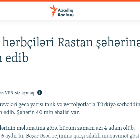
 hərbçiləri Rastan şəhərin
 edib
1
VPN-siz açmaq
üvvələri gecə yarısı tank və vertolyotlarla Türkiyə sərhəddi
 edib. Şəhərin 40 min əhalisi var.
lərinin məlumatına görə, hücum zamanı azı 4 adam ölüb.
 6 aydır ki, Bəşər Əsəd rejiminə qarşı silahlı müqavimət göst