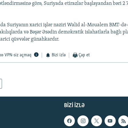
ləndirməsinə görə, Suriyada etirazlar başlayandan bəri 2
da Suriyanın xarici işlər naziri Walid al-Moualem BMT-də 
rakılıqlarda və Bəşər Əsədin demokratik islahatlarla bağlı pl
arici qüvvələr günahkardır.
VPN-siz açmaq
Bizi izlə
Çap et
BIZI IZLƏ