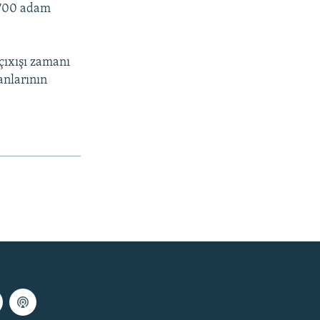
 700 adam
çıxışı zamanı
anlarının