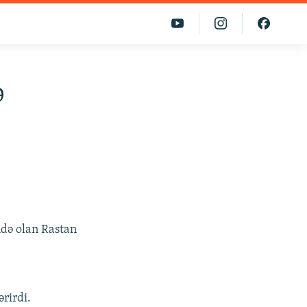
ə
ndə olan Rastan
ərirdi.