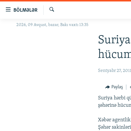
Keçid
BÖLMƏLƏR
linkləri
Axtar
Əsas
2026, 09 Avqust, bazar, Bakı vaxtı 13:35
GÜNDƏM
məzmuna
#İZAHLA
Suriya
qayıt
Əsas
KORRUPSIOMETR
hücum
naviqasiyaya
#ƏSLINDƏ
qayıt
Axtarışa
FƏRQƏ BAX
Sentyabr 27, 201
keç
QANUNI DOĞRU
Paylaş
ARAŞDIRMA
Suriya hərbi q
MULTIMEDIA
şəhərinə hücum
RADIO ARXIV
VIDEO
Xəbər agentlik
HAQQIMIZDA
FOTOQALEREYA
OXU ZALI
Şəhər sakinləri