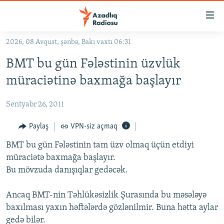
Keçid
linkləri
Əsas
2026, 08 Avqust, şənbə, Bakı vaxtı 06:31
məzmuna
GÜNDƏM
BMT bu gün Fələstinin üzvlük
qayıt
#İZAHLA
Əsas
müraciətinə baxmağa başlayır
KORRUPSIOMETR
naviqasiyaya
qayıt
Sentyabr 26, 2011
#ƏSLINDƏ
Axtarışa
FƏRQƏ BAX
Paylaş
VPN-siz açmaq
keç
QANUNI DOĞRU
BMT bu gün Fələstinin tam üzv olmaq üçün etdiyi
müraciətə baxmağa başlayır.
ARAŞDIRMA
Bu mövzuda danışıqlar gedəcək.
MULTIMEDIA
Ancaq BMT-nin Təhlükəsizlik Şurasında bu məsələyə
RADIO ARXIV
VIDEO
baxılması yaxın həftələrdə gözlənilmir. Buna hətta aylar
HAQQIMIZDA
FOTOQALEREYA
OXU ZALI
gedə bilər.