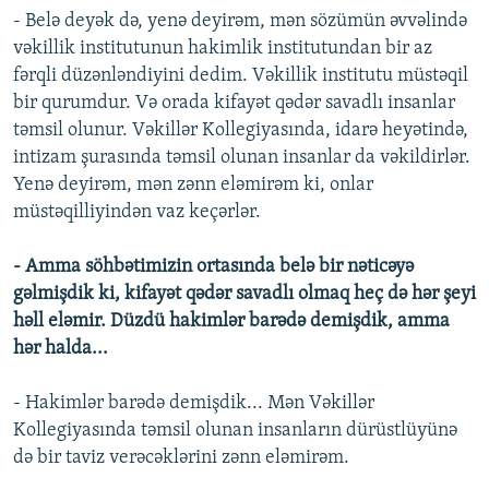
- Belə deyək də, yenə deyirəm, mən sözümün əvvəlində
vəkillik institutunun hakimlik institutundan bir az
fərqli düzənləndiyini dedim. Vəkillik institutu müstəqil
bir qurumdur. Və orada kifayət qədər savadlı insanlar
təmsil olunur. Vəkillər Kollegiyasında, idarə heyətində,
intizam şurasında təmsil olunan insanlar da vəkildirlər.
Yenə deyirəm, mən zənn eləmirəm ki, onlar
müstəqilliyindən vaz keçərlər.
- Amma söhbətimizin ortasında belə bir nəticəyə
gəlmişdik ki, kifayət qədər savadlı olmaq heç də hər şeyi
həll eləmir. Düzdü hakimlər barədə demişdik, amma
hər halda...
- Hakimlər barədə demişdik... Mən Vəkillər
Kollegiyasında təmsil olunan insanların dürüstlüyünə
də bir taviz verəcəklərini zənn eləmirəm.