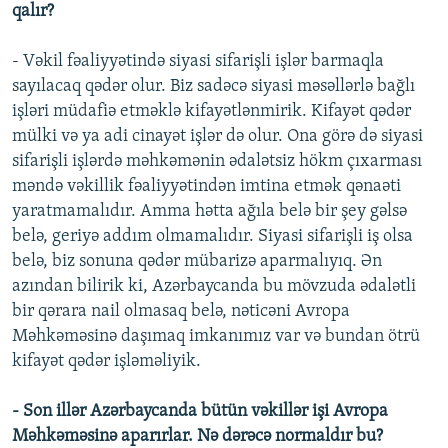
qalır?
- Vəkil fəaliyyətində siyasi sifarişli işlər barmaqla
sayılacaq qədər olur. Biz sadəcə siyasi məsəllərlə bağlı
işləri müdafiə etməklə kifayətlənmirik. Kifayət qədər
mülki və ya adi cinayət işlər də olur. Ona görə də siyasi
sifarişli işlərdə məhkəmənin ədalətsiz hökm çıxarması
məndə vəkillik fəaliyyətindən imtina etmək qənaəti
yaratmamalıdır. Amma hətta ağıla belə bir şey gəlsə
belə, geriyə addım olmamalıdır. Siyasi sifarişli iş olsa
belə, biz sonuna qədər mübarizə aparmalıyıq. Ən
azından bilirik ki, Azərbaycanda bu mövzuda ədalətli
bir qərara nail olmasaq belə, nəticəni Avropa
Məhkəməsinə daşımaq imkanımız var və bundan ötrü
kifayət qədər işləməliyik.
- Son illər Azərbaycanda bütün vəkillər işi Avropa
Məhkəməsinə aparırlar. Nə dərəcə normaldır bu?