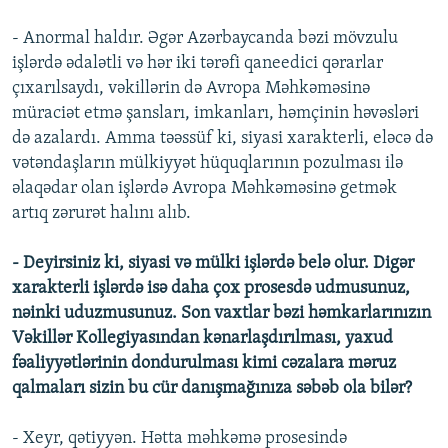
- Anormal haldır. Əgər Azərbaycanda bəzi mövzulu
işlərdə ədalətli və hər iki tərəfi qaneedici qərarlar
çıxarılsaydı, vəkillərin də Avropa Məhkəməsinə
müraciət etmə şansları, imkanları, həmçinin həvəsləri
də azalardı. Amma təəssüf ki, siyasi xarakterli, eləcə də
vətəndaşların mülkiyyət hüquqlarının pozulması ilə
əlaqədar olan işlərdə Avropa Məhkəməsinə getmək
artıq zərurət halını alıb.
- Deyirsiniz ki, siyasi və mülki işlərdə belə olur. Digər
xarakterli işlərdə isə daha çox prosesdə udmusunuz,
nəinki uduzmusunuz. Son vaxtlar bəzi həmkarlarınızın
Vəkillər Kollegiyasından kənarlaşdırılması, yaxud
fəaliyyətlərinin dondurulması kimi cəzalara məruz
qalmaları sizin bu cür danışmağınıza səbəb ola bilər?
- Xeyr, qətiyyən. Hətta məhkəmə prosesində