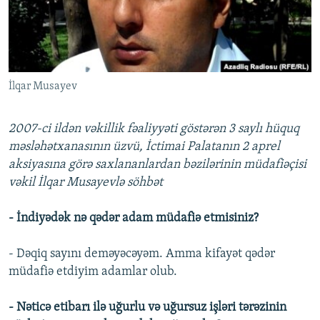
İNFOQRAFIKA
AZƏRBAYCAN ƏDƏBIYYATI KITABXANASI
MISSIYAMIZ
BIZI IZLƏ
KARIKATURA
İSLAM VƏ DEMOKRATIYA
PEŞƏ ETIKASI VƏ JURNALISTIKA STANDARTLARIMIZ
İZ - MƏDƏNIYYƏT PROQRAMI
MATERIALLARIMIZDAN ISTIFADƏ
İlqar Musayev
AZADLIQRADIOSU MOBIL TELEFONUNUZDA
RFE/RL-in bütün saytları
BIZIMLƏ ƏLAQƏ
2007-ci ildən vəkillik fəaliyyəti göstərən 3 saylı hüquq
XƏBƏR BÜLLETENLƏRIMIZ
məsləhətxanasının üzvü, İctimai Palatanın 2 aprel
aksiyasına görə saxlananlardan bəzilərinin müdafiəçisi
vəkil İlqar Musayevlə söhbət
- İndiyədək nə qədər adam müdafiə etmisiniz?
- Dəqiq sayını deməyəcəyəm. Amma kifayət qədər
müdafiə etdiyim adamlar olub.
- Nəticə etibarı ilə uğurlu və uğursuz işləri tərəzinin