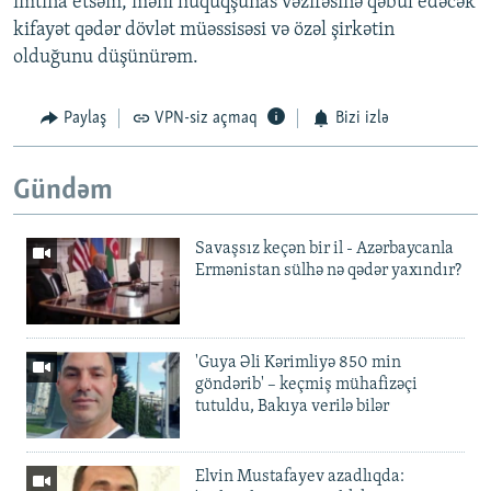
imtina etsəm, məni hüquqşünas vəzifəsinə qəbul edəcək
kifayət qədər dövlət müəssisəsi və özəl şirkətin
olduğunu düşünürəm.
Paylaş
VPN-siz açmaq
Bizi izlə
Gündəm
Savaşsız keçən bir il - Azərbaycanla
Ermənistan sülhə nə qədər yaxındır?
'Guya Əli Kərimliyə 850 min
göndərib' – keçmiş mühafizəçi
tutuldu, Bakıya verilə bilər
Elvin Mustafayev azadlıqda: