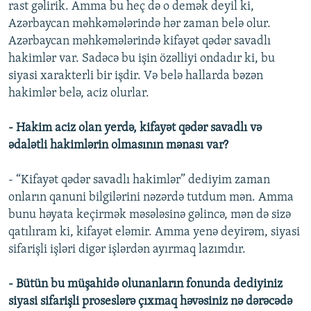
rast gəlirik. Amma bu heç də o demək deyil ki,
Azərbaycan məhkəmələrində hər zaman belə olur.
Azərbaycan məhkəmələrində kifayət qədər savadlı
hakimlər var. Sadəcə bu işin özəlliyi ondadır ki, bu
siyasi xarakterli bir işdir. Və belə hallarda bəzən
hakimlər belə, aciz olurlar.
- Hakim aciz olan yerdə, kifayət qədər savadlı və
ədalətli hakimlərin olmasının mənası var?
- “Kifayət qədər savadlı hakimlər” dediyim zaman
onların qanuni bilgilərini nəzərdə tutdum mən. Amma
bunu həyata keçirmək məsələsinə gəlincə, mən də sizə
qatılıram ki, kifayət eləmir. Amma yenə deyirəm, siyasi
sifarişli işləri digər işlərdən ayırmaq lazımdır.
- Bütün bu müşahidə olunanların fonunda dediyiniz
siyasi sifarişli proseslərə çıxmaq həvəsiniz nə dərəcədə