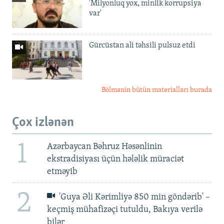
'Milyonluq yox, minlik korrupsiya
var'
Gürcüstan ali təhsili pulsuz etdi
Bölmənin bütün materialları burada
Çox izlənən
1
Azərbaycan Bəhruz Həsənlinin
ekstradisiyası üçün hələlik müraciət
etməyib
2
'Guya Əli Kərimliyə 850 min göndərib' –
keçmiş mühafizəçi tutuldu, Bakıya verilə
bilər