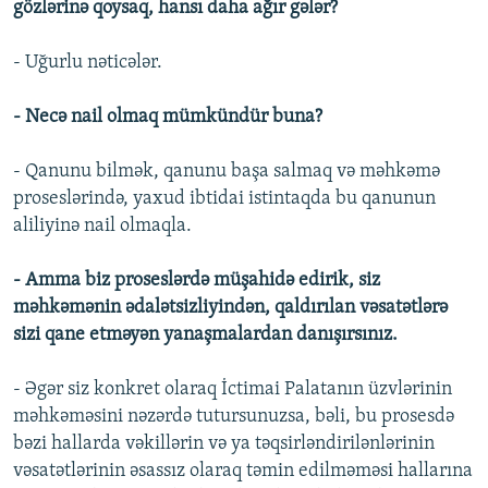
gözlərinə qoysaq, hansı daha ağır gələr?
- Uğurlu nəticələr.
- Necə nail olmaq mümkündür buna?
- Qanunu bilmək, qanunu başa salmaq və məhkəmə
proseslərində, yaxud ibtidai istintaqda bu qanunun
aliliyinə nail olmaqla.
- Amma biz proseslərdə müşahidə edirik, siz
məhkəmənin ədalətsizliyindən, qaldırılan vəsatətlərə
sizi qane etməyən yanaşmalardan danışırsınız.
- Əgər siz konkret olaraq İctimai Palatanın üzvlərinin
məhkəməsini nəzərdə tutursunuzsa, bəli, bu prosesdə
bəzi hallarda vəkillərin və ya təqsirləndirilənlərinin
vəsatətlərinin əsassız olaraq təmin edilməməsi hallarına