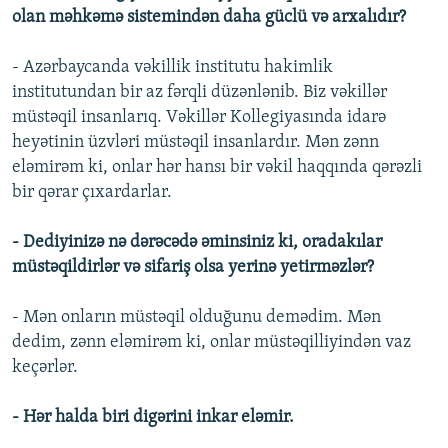
olan məhkəmə sistemindən daha güclü və arxalıdır?
- Azərbaycanda vəkillik institutu hakimlik
institutundan bir az fərqli düzənlənib. Biz vəkillər
müstəqil insanlarıq. Vəkillər Kollegiyasında idarə
heyətinin üzvləri müstəqil insanlardır. Mən zənn
eləmirəm ki, onlar hər hansı bir vəkil haqqında qərəzli
bir qərar çıxardarlar.
- Dediyinizə nə dərəcədə əminsiniz ki, oradakılar
müstəqildirlər və sifariş olsa yerinə yetirməzlər?
- Mən onların müstəqil olduğunu demədim. Mən
dedim, zənn eləmirəm ki, onlar müstəqilliyindən vaz
keçərlər.
- Hər halda biri digərini inkar eləmir.