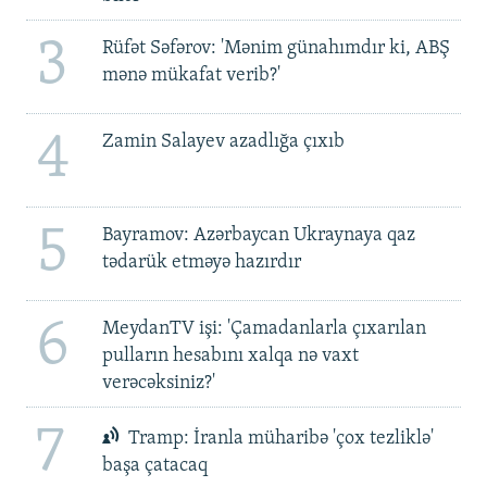
3
Rüfət Səfərov: 'Mənim günahımdır ki, ABŞ
mənə mükafat verib?'
4
Zamin Salayev azadlığa çıxıb
5
Bayramov: Azərbaycan Ukraynaya qaz
tədarük etməyə hazırdır
6
MeydanTV işi: 'Çamadanlarla çıxarılan
pulların hesabını xalqa nə vaxt
verəcəksiniz?'
7
Tramp: İranla müharibə 'çox tezliklə'
başa çatacaq