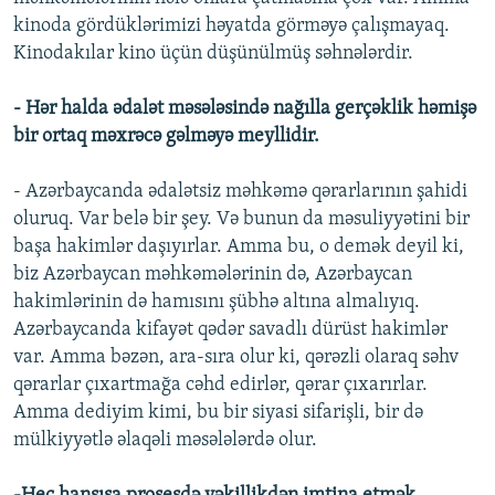
kinoda gördüklərimizi həyatda görməyə çalışmayaq.
Kinodakılar kino üçün düşünülmüş səhnələrdir.
- Hər halda ədalət məsələsində nağılla gerçəklik həmişə
bir ortaq məxrəcə gəlməyə meyllidir.
- Azərbaycanda ədalətsiz məhkəmə qərarlarının şahidi
oluruq. Var belə bir şey. Və bunun da məsuliyyətini bir
başa hakimlər daşıyırlar. Amma bu, o demək deyil ki,
biz Azərbaycan məhkəmələrinin də, Azərbaycan
hakimlərinin də hamısını şübhə altına almalıyıq.
Azərbaycanda kifayət qədər savadlı dürüst hakimlər
var. Amma bəzən, ara-sıra olur ki, qərəzli olaraq səhv
qərarlar çıxartmağa cəhd edirlər, qərar çıxarırlar.
Amma dediyim kimi, bu bir siyasi sifarişli, bir də
mülkiyyətlə əlaqəli məsələlərdə olur.