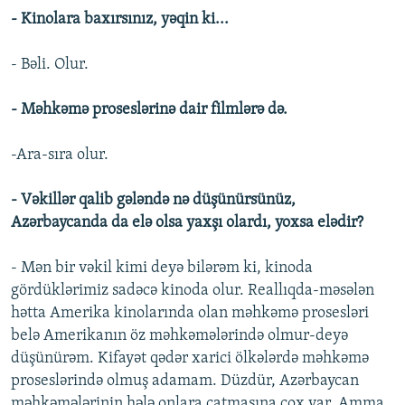
- Kinolara baxırsınız, yəqin ki...
- Bəli. Olur.
- Məhkəmə proseslərinə dair filmlərə də.
-Ara-sıra olur.
- Vəkillər qalib gələndə nə düşünürsünüz,
Azərbaycanda da elə olsa yaxşı olardı, yoxsa elədir?
- Mən bir vəkil kimi deyə bilərəm ki, kinoda
gördüklərimiz sadəcə kinoda olur. Reallıqda-məsələn
hətta Amerika kinolarında olan məhkəmə prosesləri
belə Amerikanın öz məhkəmələrində olmur-deyə
düşünürəm. Kifayət qədər xarici ölkələrdə məhkəmə
proseslərində olmuş adamam. Düzdür, Azərbaycan
məhkəmələrinin hələ onlara çatmasına çox var. Amma