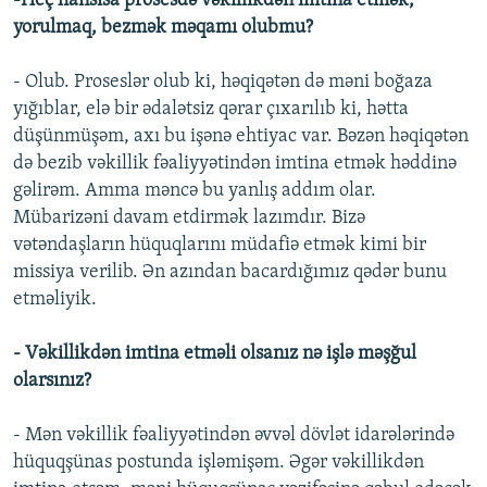
-Heç hansısa prosesdə vəkillikdən imtina etmək,
yorulmaq, bezmək məqamı olubmu?
- Olub. Proseslər olub ki, həqiqətən də məni boğaza
yığıblar, elə bir ədalətsiz qərar çıxarılıb ki, hətta
düşünmüşəm, axı bu işənə ehtiyac var. Bəzən həqiqətən
də bezib vəkillik fəaliyyətindən imtina etmək həddinə
gəlirəm. Amma məncə bu yanlış addım olar.
Mübarizəni davam etdirmək lazımdır. Bizə
vətəndaşların hüquqlarını müdafiə etmək kimi bir
missiya verilib. Ən azından bacardığımız qədər bunu
etməliyik.
- Vəkillikdən imtina etməli olsanız nə işlə məşğul
olarsınız?
- Mən vəkillik fəaliyyətindən əvvəl dövlət idarələrində
hüquqşünas postunda işləmişəm. Əgər vəkillikdən