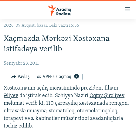
Keçid
linkləri
Əsas
2026, 09 Avqust, bazar, Bakı vaxtı 15:55
məzmuna
GÜNDƏM
Xaçmazda Mərkəzi Xəstəxana
qayıt
#İZAHLA
Əsas
istifadəyə verilib
KORRUPSIOMETR
naviqasiyaya
qayıt
Sentyabr 23, 2011
#ƏSLINDƏ
Axtarışa
FƏRQƏ BAX
Paylaş
VPN-siz açmaq
keç
QANUNI DOĞRU
Xəstəxananın açılış mərasimində prezident
İlham
Əliyev
də iştirak edib. Səhiyyə Naziri
Oqtay Şirəliyev
ARAŞDIRMA
məlumat verib ki, 110 çarpayılıq xəstəxanada rentgen,
MULTIMEDIA
ultrasəslə müayinə, stomatoloq, otorinolarinqoloq,
terapevt və s. kabinetlər müasir tibbi avadanlıqlarla
RADIO ARXIV
VIDEO
təchiz edilib.
HAQQIMIZDA
FOTOQALEREYA
OXU ZALI