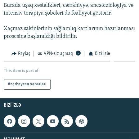
Burada uşaq xəstəlikləri, cərrahiyyə, anesteziologiya və
İNFOQRAFIKA
AZƏRBAYCAN ƏDƏBIYYATI KITABXANASI
MISSIYAMIZ
BIZI IZLƏ
intensiv terapiya şöbələri də fəaliyyət göstərir.
KARIKATURA
İSLAM VƏ DEMOKRATIYA
PEŞƏ ETIKASI VƏ JURNALISTIKA STANDARTLARIMIZ
Xaçmaz sakinlərinin sağlamlıq kartlarının hazırlanması
İZ - MƏDƏNIYYƏT PROQRAMI
MATERIALLARIMIZDAN ISTIFADƏ
prosesinə başlanıldığı bildirilir.
AZADLIQRADIOSU MOBIL TELEFONUNUZDA
RFE/RL-in bütün saytları
BIZIMLƏ ƏLAQƏ
Paylaş
VPN-siz açmaq
Bizi izlə
XƏBƏR BÜLLETENLƏRIMIZ
This item is part of
Azərbaycan xəbərləri
BIZI IZLƏ