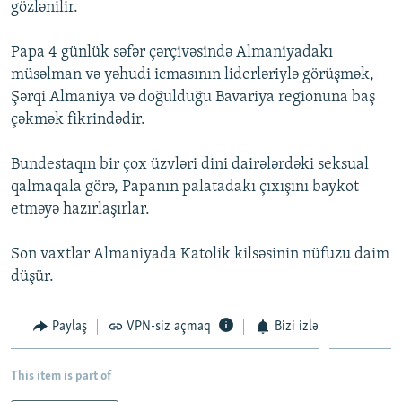
gözlənilir.
İNFOQRAFIKA
AZƏRBAYCAN ƏDƏBIYYATI KITABXANASI
MISSIYAMIZ
BIZI IZLƏ
KARIKATURA
İSLAM VƏ DEMOKRATIYA
PEŞƏ ETIKASI VƏ JURNALISTIKA STANDARTLARIMIZ
Papa 4 günlük səfər çərçivəsində Almaniyadakı
müsəlman və yəhudi icmasının liderləriylə görüşmək,
İZ - MƏDƏNIYYƏT PROQRAMI
MATERIALLARIMIZDAN ISTIFADƏ
Şərqi Almaniya və doğulduğu Bavariya regionuna baş
AZADLIQRADIOSU MOBIL TELEFONUNUZDA
RFE/RL-in bütün saytları
çəkmək fikrindədir.
BIZIMLƏ ƏLAQƏ
Bundestaqın bir çox üzvləri dini dairələrdəki seksual
XƏBƏR BÜLLETENLƏRIMIZ
qalmaqala görə, Papanın palatadakı çıxışını baykot
etməyə hazırlaşırlar.
Son vaxtlar Almaniyada Katolik kilsəsinin nüfuzu daim
düşür.
Paylaş
VPN-siz açmaq
Bizi izlə
This item is part of