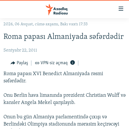
Keçid
linkləri
Əsas
2026, 06 Avqust, cümə axşamı, Bakı vaxtı 17:33
məzmuna
GÜNDƏM
Roma papası Almaniyada səfərdədir
qayıt
#İZAHLA
Əsas
Sentyabr 22, 2011
KORRUPSIOMETR
naviqasiyaya
qayıt
#ƏSLINDƏ
Paylaş
VPN-siz açmaq
Axtarışa
FƏRQƏ BAX
keç
Roma papası XVI Benedict Almaniyada rəsmi
səfərdədir.
QANUNI DOĞRU
ARAŞDIRMA
Onu Berlin hava limanında prezident Christian Wulff və
kansler Angela Mekel qarşılayıb.
MULTIMEDIA
RADIO ARXIV
VIDEO
Onun bu gün Almaniya parlamentində çıxışı və
HAQQIMIZDA
Berlindəki Olimpiya stadionunda mərasim keçirəcəyi
FOTOQALEREYA
OXU ZALI