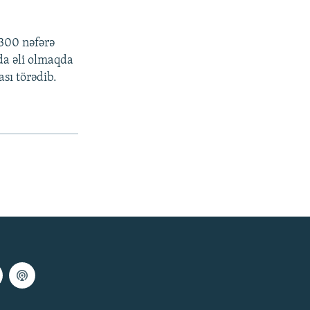
 300 nəfərə
da əli olmaqda
ası törədib.