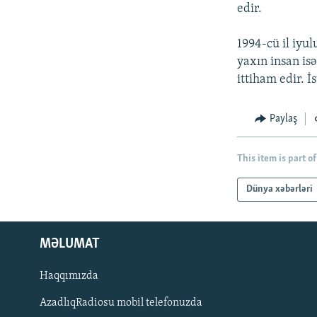
İNFOQRAFIKA
AZƏRBAYCAN ƏDƏBIYYATI KITABXANASI
MISSIYAMIZ
edir.
KARIKATURA
İSLAM VƏ DEMOKRATIYA
PEŞƏ ETIKASI VƏ JURNALISTIKA
STANDARTLARIMIZ
1994-cü il iyu
İZ - MƏDƏNIYYƏT PROQRAMI
yaxın insan is
MATERIALLARIMIZDAN ISTIFADƏ
ittiham edir. İ
AZADLIQRADIOSU MOBIL TELEFONUNUZDA
BIZIMLƏ ƏLAQƏ
Paylaş
XƏBƏR BÜLLETENLƏRIMIZ
This item is part of
Dünya xəbərləri
MƏLUMAT
Haqqımızda
AzadlıqRadiosu mobil telefonuzda