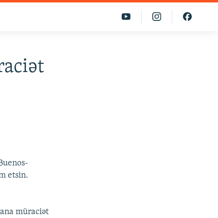
raciət
 Buenos-
m etsin.
İrana müraciət