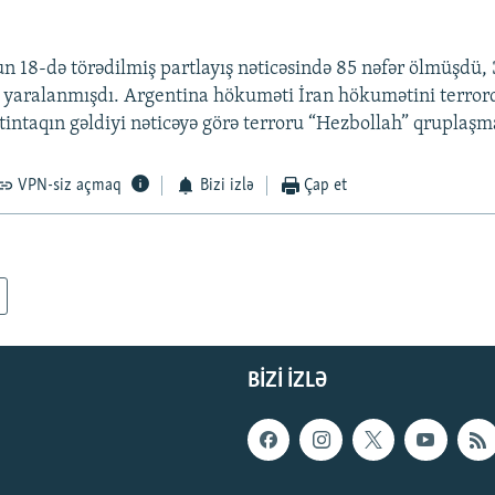
lun 18-də törədilmiş partlayış nəticəsində 85 nəfər ölmüşdü,
ə yaralanmışdı. Argentina hökuməti İran hökumətini terror
stintaqın gəldiyi nəticəyə görə terroru “Hezbollah” qruplaşm
VPN-siz açmaq
Bizi izlə
Çap et
BIZI IZLƏ