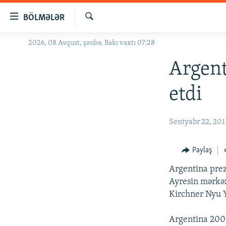
Keçid
BÖLMƏLƏR
linkləri
Axtar
Əsas
2026, 08 Avqust, şənbə, Bakı vaxtı 07:28
GÜNDƏM
məzmuna
#İZAHLA
Argent
qayıt
Əsas
KORRUPSIOMETR
etdi
naviqasiyaya
#ƏSLINDƏ
qayıt
Axtarışa
FƏRQƏ BAX
Sentyabr 22, 201
keç
QANUNI DOĞRU
Paylaş
ARAŞDIRMA
Argentina prez
MULTIMEDIA
Ayresin mərkəz
RADIO ARXIV
VIDEO
Kirchner Nyu 
HAQQIMIZDA
FOTOQALEREYA
OXU ZALI
Argentina 2003