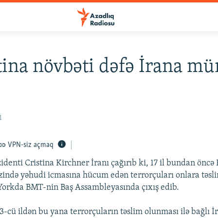
ina növbəti dəfə İrana mü
1
VPN-siz açmaq
identi Cristina Kirchner İranı çağırıb ki, 17 il bundan öncə
ində yəhudi icmasına hücum edən terrorçuları onlara təsli
Yorkda BMT-nin Baş Assambleyasında çıxış edib.
-cü ildən bu yana terrorçuların təslim olunması ilə bağlı 