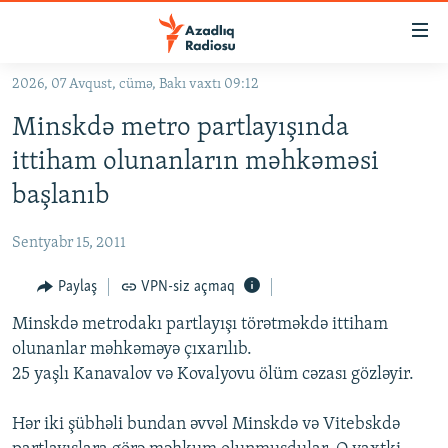
Keçid
linkləri
Əsas
2026, 07 Avqust, cümə, Bakı vaxtı 09:12
məzmuna
GÜNDƏM
Minskdə metro partlayışında
qayıt
#İZAHLA
Əsas
ittiham olunanların məhkəməsi
KORRUPSIOMETR
naviqasiyaya
başlanıb
qayıt
#ƏSLINDƏ
Axtarışa
Sentyabr 15, 2011
FƏRQƏ BAX
keç
QANUNI DOĞRU
Paylaş
VPN-siz açmaq
ARAŞDIRMA
Minskdə metrodakı partlayışı törətməkdə ittiham
olunanlar məhkəməyə çıxarılıb.
MULTIMEDIA
25 yaşlı Kanavalov və Kovalyovu ölüm cəzası gözləyir.
RADIO ARXIV
VIDEO
Hər iki şübhəli bundan əvvəl Minskdə və Vitebskdə
HAQQIMIZDA
FOTOQALEREYA
OXU ZALI