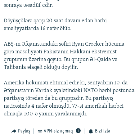
sonraya təsadüf edir.
İNFOQRAFIKA
AZƏRBAYCAN ƏDƏBIYYATI KITABXANASI
MISSIYAMIZ
BIZI IZLƏ
KARIKATURA
İSLAM VƏ DEMOKRATIYA
PEŞƏ ETIKASI VƏ JURNALISTIKA STANDARTLARIMIZ
Döyüşçülərə qarşı 20 saat davam edən hərbi
əməliyyatlarda 16 nəfər ölüb.
İZ - MƏDƏNIYYƏT PROQRAMI
MATERIALLARIMIZDAN ISTIFADƏ
AZADLIQRADIOSU MOBIL TELEFONUNUZDA
RFE/RL-in bütün saytları
ABŞ-ın Əfqanıstandakı səfiri Ryan Crocker hücuma
BIZIMLƏ ƏLAQƏ
görə məsuliyyəti Pakistanın Hakkani ekstremist
qrupunun üzərinə qoyub. Bu qrupun Əl-Qaidə və
XƏBƏR BÜLLETENLƏRIMIZ
Talibanla əlaqəli olduğu deyilir.
Amerika hökuməti ehtimal edir ki, sentyabrın 10-da
Əfqanıstanın Vardak əyalətindəki NATO hərbi postunda
partlayış törədən də bu qruppadır. Bu partlayış
nəticəsində 4 nəfər ölmüşdü, 77-si amerikalı hərbçi
olmaqla 100-ə yaxını yaralanmışdı.
Paylaş
VPN-siz açmaq
Bizi izlə