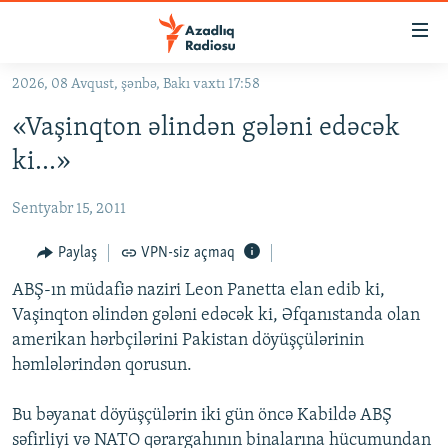
Keçid
linkləri
Əsas
2026, 08 Avqust, şənbə, Bakı vaxtı 17:58
məzmuna
GÜNDƏM
«Vaşinqton əlindən gələni edəcək
qayıt
#İZAHLA
Əsas
ki...»
KORRUPSIOMETR
naviqasiyaya
qayıt
Sentyabr 15, 2011
#ƏSLINDƏ
Axtarışa
FƏRQƏ BAX
Paylaş
VPN-siz açmaq
keç
QANUNI DOĞRU
ABŞ-ın müdafiə naziri Leon Panetta elan edib ki,
Vaşinqton əlindən gələni edəcək ki, Əfqanıstanda olan
ARAŞDIRMA
amerikan hərbçilərini Pakistan döyüşçülərinin
MULTIMEDIA
həmlələrindən qorusun.
RADIO ARXIV
VIDEO
Bu bəyanat döyüşçülərin iki gün öncə Kabildə ABŞ
HAQQIMIZDA
FOTOQALEREYA
OXU ZALI
səfirliyi və NATO qərargahının binalarına hücumundan