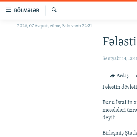
Keçid
BÖLMƏLƏR
linkləri
Axtar
Əsas
2026, 07 Avqust, cümə, Bakı vaxtı 22:31
GÜNDƏM
məzmuna
#İZAHLA
Fələst
qayıt
Əsas
KORRUPSIOMETR
naviqasiyaya
Sentyabr 14, 201
#ƏSLINDƏ
qayıt
Axtarışa
FƏRQƏ BAX
Paylaş
keç
QANUNI DOĞRU
Fələstin dövlət
ARAŞDIRMA
Bunu İsrailin x
MULTIMEDIA
məsələləri üzr
RADIO ARXIV
VIDEO
deyib.
HAQQIMIZDA
FOTOQALEREYA
OXU ZALI
Birləşmiş Ştat