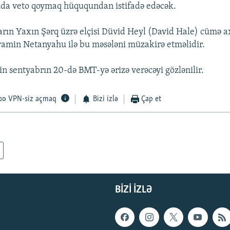
lda veto qoymaq hüququndan istifadə edəcək.
ların Yaxın Şərq üzrə elçisi Düvid Heyl (David Hale) cümə a
yamin Netanyahu ilə bu məsələni müzakirə etməlidir.
nin sentyabrın 20-də BMT-yə ərizə verəcəyi gözlənilir.
VPN-siz açmaq
Bizi izlə
Çap et
BIZI IZLƏ