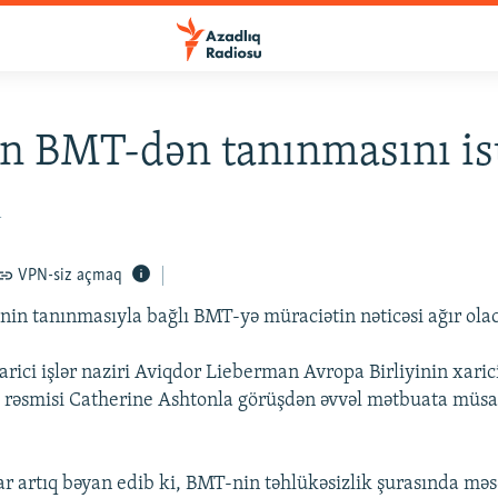
in BMT-dən tanınmasını is
1
VPN-siz açmaq
inin tanınmasıyla bağlı BMT-yə müraciətin nəticəsi ağır ola
arici işlər naziri Aviqdor Lieberman Avropa Birliyinin xarici
ə rəsmisi Catherine Ashtonla görüşdən əvvəl mətbuata müs
lar artıq bəyan edib ki, BMT-nin təhlükəsizlik şurasında məs