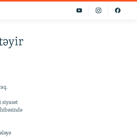
təyir
caq.
 siyasət
ahibəsində
ələyə