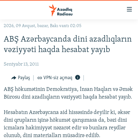
Keçid
linkləri
Əsas
2026, 09 Avqust, bazar, Bakı vaxtı 02:05
məzmuna
GÜNDƏM
ABŞ Azərbaycanda dini azadlıqların
qayıt
#İZAHLA
Əsas
vəziyyəti haqda hesabat yayıb
KORRUPSIOMETR
naviqasiyaya
qayıt
Sentyabr 13, 2011
#ƏSLINDƏ
Axtarışa
FƏRQƏ BAX
Paylaş
VPN-siz açmaq
keç
QANUNI DOĞRU
ABŞ hökumətinin Demokratiya, İnsan Haqları və Əmək
Bürosu dini azadlıqların vəziyyəti haqda hesabat yayıb.
ARAŞDIRMA
MULTIMEDIA
Hesabatın Azərbaycana aid hissəsində deyilir ki, əksər
dini qrupların işinə hökumət qarışımasa da, bəzi dini
RADIO ARXIV
VIDEO
icmalara hakimiyyət nəzarət edir və bunlara reydlər
HAQQIMIZDA
FOTOQALEREYA
OXU ZALI
olunub, dini materialları müsadirə edilib.