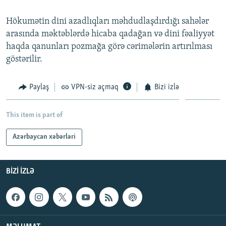
İNFOQRAFIKA
AZƏRBAYCAN ƏDƏBIYYATI KITABXANASI
MISSIYAMIZ
BIZI IZLƏ
Hökumətin dini azadlıqları məhdudlaşdırdığı sahələr
KARIKATURA
İSLAM VƏ DEMOKRATIYA
PEŞƏ ETIKASI VƏ JURNALISTIKA STANDARTLARIMIZ
arasında məktəblərdə hicaba qadağan və dini fəaliyyət
haqda qanunları pozmağa görə cərimələrin artırılması
İZ - MƏDƏNIYYƏT PROQRAMI
MATERIALLARIMIZDAN ISTIFADƏ
göstərilir.
AZADLIQRADIOSU MOBIL TELEFONUNUZDA
RFE/RL-in bütün saytları
BIZIMLƏ ƏLAQƏ
Paylaş
VPN-siz açmaq
Bizi izlə
XƏBƏR BÜLLETENLƏRIMIZ
This item is part of
Azərbaycan xəbərləri
BIZI IZLƏ