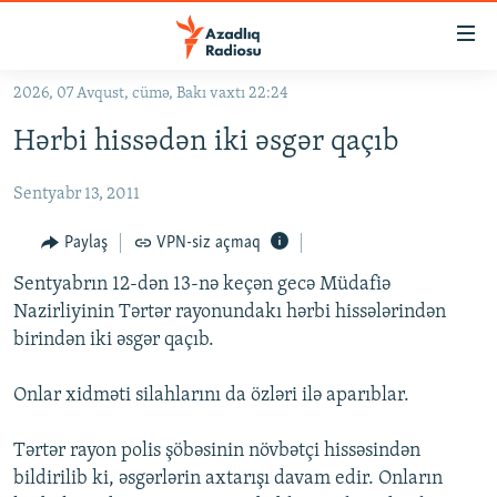
Keçid
linkləri
Əsas
2026, 07 Avqust, cümə, Bakı vaxtı 22:24
məzmuna
GÜNDƏM
Hərbi hissədən iki əsgər qaçıb
qayıt
#İZAHLA
Əsas
Sentyabr 13, 2011
KORRUPSIOMETR
naviqasiyaya
qayıt
#ƏSLINDƏ
Paylaş
VPN-siz açmaq
Axtarışa
FƏRQƏ BAX
keç
Sentyabrın 12-dən 13-nə keçən gecə Müdafiə
Nazirliyinin Tərtər rayonundakı hərbi hissələrindən
QANUNI DOĞRU
birindən iki əsgər qaçıb.
ARAŞDIRMA
Onlar xidməti silahlarını da özləri ilə aparıblar.
MULTIMEDIA
RADIO ARXIV
VIDEO
Tərtər rayon polis şöbəsinin növbətçi hissəsindən
HAQQIMIZDA
bildirilib ki, əsgərlərin axtarışı davam edir. Onların
FOTOQALEREYA
OXU ZALI