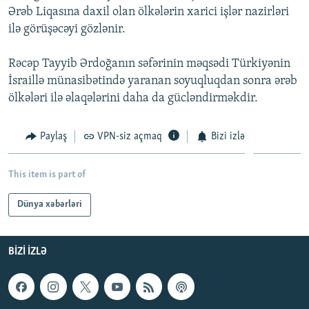
Ərəb Liqasına daxil olan ölkələrin xarici işlər nazirləri
İNFOQRAFIKA
AZƏRBAYCAN ƏDƏBIYYATI KITABXANASI
MISSIYAMIZ
BIZI IZLƏ
ilə görüşəcəyi gözlənir.
KARIKATURA
İSLAM VƏ DEMOKRATIYA
PEŞƏ ETIKASI VƏ JURNALISTIKA STANDARTLARIMIZ
Rəcəp Tayyib Ərdoğanın səfərinin məqsədi Türkiyənin
İZ - MƏDƏNIYYƏT PROQRAMI
MATERIALLARIMIZDAN ISTIFADƏ
İsraillə münasibətində yaranan soyuqluqdan sonra ərəb
AZADLIQRADIOSU MOBIL TELEFONUNUZDA
RFE/RL-in bütün saytları
ölkələri ilə əlaqələrini daha da gücləndirməkdir.
BIZIMLƏ ƏLAQƏ
Paylaş
VPN-siz açmaq
Bizi izlə
XƏBƏR BÜLLETENLƏRIMIZ
This item is part of
Dünya xəbərləri
BIZI IZLƏ