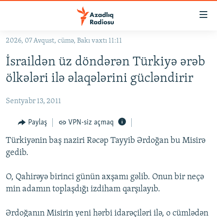
Keçid
linkləri
Əsas
2026, 07 Avqust, cümə, Bakı vaxtı 11:11
məzmuna
GÜNDƏM
İsraildən üz döndərən Türkiyə ərəb
qayıt
#İZAHLA
Əsas
ölkələri ilə əlaqələrini gücləndirir
KORRUPSIOMETR
naviqasiyaya
qayıt
Sentyabr 13, 2011
#ƏSLINDƏ
Axtarışa
FƏRQƏ BAX
Paylaş
VPN-siz açmaq
keç
QANUNI DOĞRU
Türkiyənin baş naziri Rəcəp Tayyib Ərdoğan bu Misirə
gedib.
ARAŞDIRMA
MULTIMEDIA
O, Qahirəyə birinci günün axşamı gəlib. Onun bir neçə
min adamın toplaşdığı izdiham qarşılayıb.
RADIO ARXIV
VIDEO
HAQQIMIZDA
FOTOQALEREYA
OXU ZALI
Ərdoğanın Misirin yeni hərbi idarəçiləri ilə, o cümlədən