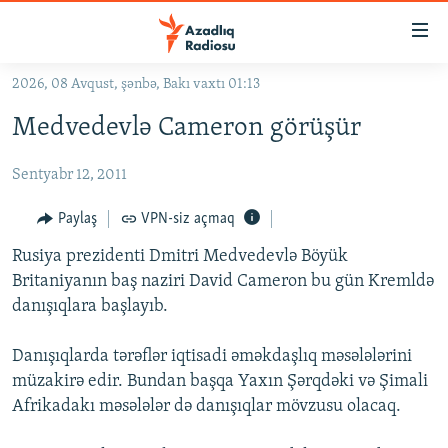
Keçid
linkləri
Əsas
2026, 08 Avqust, şənbə, Bakı vaxtı 01:13
məzmuna
GÜNDƏM
Medvedevlə Cameron görüşür
qayıt
#İZAHLA
Əsas
Sentyabr 12, 2011
KORRUPSIOMETR
naviqasiyaya
qayıt
#ƏSLINDƏ
Paylaş
VPN-siz açmaq
Axtarışa
FƏRQƏ BAX
keç
Rusiya prezidenti Dmitri Medvedevlə Böyük
Britaniyanın baş naziri David Cameron bu gün Kremldə
QANUNI DOĞRU
danışıqlara başlayıb.
ARAŞDIRMA
Danışıqlarda tərəflər iqtisadi əməkdaşlıq məsələlərini
MULTIMEDIA
müzakirə edir. Bundan başqa Yaxın Şərqdəki və Şimali
RADIO ARXIV
VIDEO
Afrikadakı məsələlər də danışıqlar mövzusu olacaq.
HAQQIMIZDA
FOTOQALEREYA
OXU ZALI