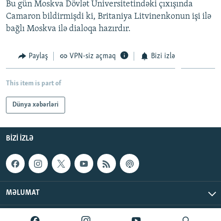
Bu gün Moskva Dövlət Universitetindəki çıxışında
İNFOQRAFIKA
AZƏRBAYCAN ƏDƏBIYYATI KITABXANASI
MISSIYAMIZ
Camaron bildirmişdi ki, Britaniya Litvinenkonun işi ilə
BIZI IZLƏ
KARIKATURA
İSLAM VƏ DEMOKRATIYA
PEŞƏ ETIKASI VƏ JURNALISTIKA STANDARTLARIMIZ
bağlı Moskva ilə dialoqa hazırdır.
İZ - MƏDƏNIYYƏT PROQRAMI
MATERIALLARIMIZDAN ISTIFADƏ
Paylaş
VPN-siz açmaq
Bizi izlə
AZADLIQRADIOSU MOBIL TELEFONUNUZDA
RFE/RL-in bütün saytları
BIZIMLƏ ƏLAQƏ
This item is part of
XƏBƏR BÜLLETENLƏRIMIZ
Dünya xəbərləri
BIZI IZLƏ
MƏLUMAT
AzadlıqRadiosu © 2026 Inc. | Bütün hüquqlar qorunur